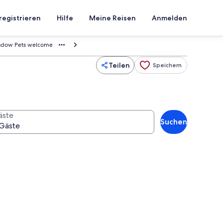
registrieren
Hilfe
Meine Reisen
Anmelden
eadow Pets welcome
Teilen
Speichern
äste
Suchen