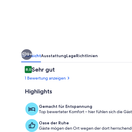
the
meadow
Pets
welcome
9+
Übersicht
Ausstattung
Lage
Richtlinien
Bewertungen
Sehr gut
8,0
8,0 von 10.
1 Bewertung anzeigen
Highlights
Speisen im Fr
Gemacht für Entspannung
Top bewerteter Komfort – hier fühlen sich die Gäs
Oase der Ruhe
Gäste mögen den Ort wegen der dort herrschende