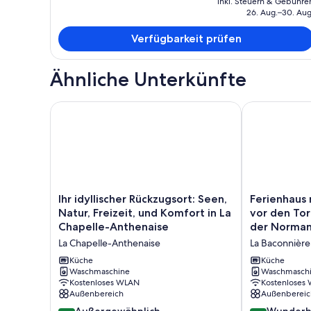
inkl. Steuern & Gebühre
beträgt
26. Aug.–30. Aug
448 €.
Verfügbarkeit prüfen
Ähnliche Unterkünfte
Ihr idyllischer Rückzugsort: Seen, Natur, Freizeit, 
Ferienhaus mi
Ihr
Ferienhaus
Ihr idyllischer Rückzugsort: Seen,
Ferienhaus 
idyllischer
mit
Natur, Freizeit, und Komfort in La
vor den To
Rückzugsort:
Teich
Chapelle-Anthenaise
der Norman
Seen,
in
La Chapelle-Anthenaise
La Baconnière
Natur,
Mayenne
Freizeit,
vor
Küche
Küche
und
Waschmaschine
den
Waschmasch
Kostenloses WLAN
Kostenloses
Komfort
Toren
Außenbereich
Außenbereic
in
der
La
Bretagne
10.0
9.2