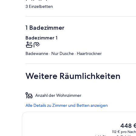
3 Einzelbetten
1 Badezimmer
Badezimmer 1
Badewanne · Nur Dusche · Haartrockner
Weitere Räumlichkeiten
Anzahl der Wohnzimmer
Alle Details zu Zimmer und Betten anzeigen
Der
448 
aktuelle
112 € pro Nach
Preis