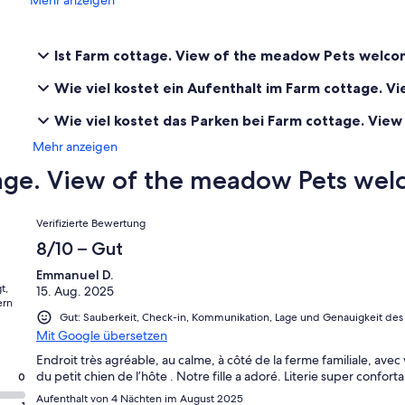
Mehr anzeigen
Ist Farm cottage. View of the meadow Pets welco
Wie viel kostet ein Aufenthalt im Farm cottage.
Wie viel kostet das Parken bei Farm cottage. Vi
Mehr anzeigen
age. View of the meadow Pets we
Bewertungen
Verifizierte Bewertung
8/10 – Gut
Emmanuel D.
t,
15. Aug. 2025
ern
Gut: Sauberkeit, Check-in, Kommunikation, Lage und Genauigkeit des 
Mit Google übersetzen
Endroit très agréable, au calme, à côté de la ferme familiale, avec
du petit chien de l’hôte . Notre fille a adoré. Literie super confort
0
Aufenthalt von 4 Nächten im August 2025