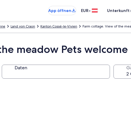
•
App öffnen
EUR
Unterkunft 
nne
Land von Craon
Kanton Cossé-le-Vivien
Farm cottage. View of the m
f the meadow Pets welcome
Daten
G