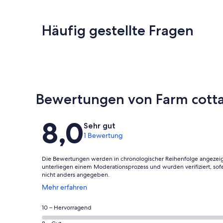
Häufig gestellte Fragen
Bewertungen von Farm cott
Bewertungen
8,0
Sehr gut
1 Bewertung
Die Bewertungen werden in chronologischer Reihenfolge angezeig
unterliegen einem Moderationsprozess und wurden verifiziert, sof
nicht anders angegeben.
Wird
Mehr erfahren
in
einem
0
10 – Hervorragend
neuen
von
Fenster