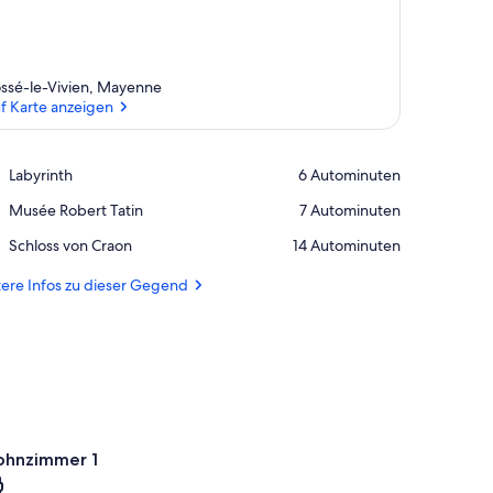
ssé-le-Vivien, Mayenne
f Karte anzeigen
Auf Karte anzeigen
Place,
Labyrinth
‪6 Autominuten‬
Labyrinth
Place,
Musée Robert Tatin
‪7 Autominuten‬
Musée
Place,
Schloss von Craon
‪14 Autominuten‬
Robert
Schloss
Tatin
von
ere Infos zu dieser Gegend
Craon
hnzimmer 1