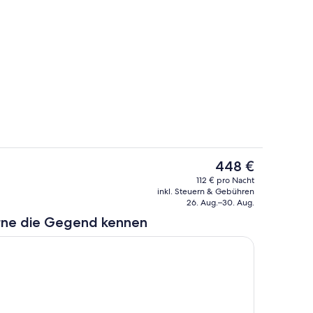
Badezimmer
Der
448 €
aktuelle
e
Speisen
112 € pro Nacht
Preis
inkl. Steuern & Gebühren
beträgt
26. Aug.–30. Aug.
448 €.
rne die Gegend kennen