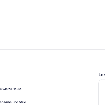
Zimmer
Eigene Küch
Le
eien
te wie zu Hause.
n Ruhe und Stille.