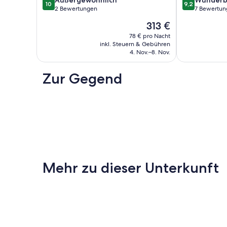
Außergewöhnlich
Wunderb
10
9,2
Chapelle-
und
von
von
2 Bewertungen
7 Bewertun
Anthenaise
der
10,
10,
Der
313 €
La
Normandie
Außergewöhnlich,
Wunderbar,
Preis
Chapelle-
La
2
7
78 € pro Nacht
beträgt
Anthenaise
inkl. Steuern & Gebühren
Baconnière
Bewertungen
Bewertungen
313 €
4. Nov.–8. Nov.
Zur Gegend
Mehr zu dieser Unterkunft