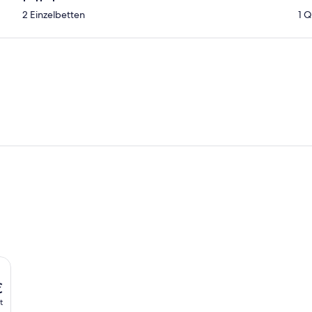
2 Einzelbetten
1 
€
t