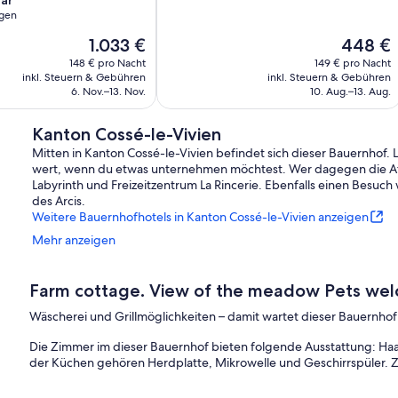
ar
Hervorragend,
gen
6
Der
Der
1.033 €
448 €
Bewertungen
Preis
Preis
148 € pro Nacht
149 € pro Nacht
beträgt
beträgt
inkl. Steuern & Gebühren
inkl. Steuern & Gebühren
1.033 €
448 €
6. Nov.–13. Nov.
10. Aug.–13. Aug.
Kanton Cossé-le-Vivien
Mitten in Kanton Cossé-le-Vivien befindet sich dieser Bauernhof. 
wert, wenn du etwas unternehmen möchtest. Wer dagegen die Attr
Labyrinth und Freizeitzentrum La Rincerie. Ebenfalls einen Besuch
des Arcis.
Weitere Bauernhofhotels in Kanton Cossé-le-Vivien anzeigen
Mehr anzeigen
Farm cottage. View of the meadow Pets we
Wäscherei und Grillmöglichkeiten – damit wartet dieser Bauernhof 
Die Zimmer im dieser Bauernhof bieten folgende Ausstattung: Ha
der Küchen gehören Herdplatte, Mikrowelle und Geschirrspüler. 