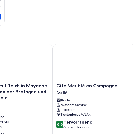
n
.
und Komfort in La Chapelle-Anthenaise
t Teich in Mayenne vor den Toren der Bretagne und der Nor
Gite Meublé en Campagne
Gite
mit Teich in Mayenne
Gite Meublé en Campagne
Meublé
ren der Bretagne und
Astillé
en
die
Küche
Campagne
Waschmaschine
Astillé
Trockner
Kostenloses WLAN
ine
8.8
 WLAN
Hervorragend
8,8
h
von
6 Bewertungen
10,