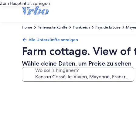
Zum Hauptinhalt springen
Home
Ferienunterkünfte
Frankreich
Pays de la Loire
Maye
Alle Unterkünfte anzeigen
Farm cottage. View o
Wähle deine Daten, um Preise zu sehen
Wo soll’s hingehen?
Fotogalerie
von
Farm
cottage.
View
of