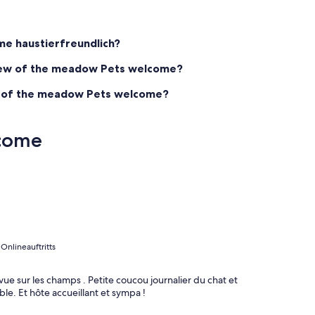
me haustierfreundlich?
 View of the meadow Pets welcome?
ew of the meadow Pets welcome?
lcome
Onlineauftritts
 vue sur les champs . Petite coucou journalier du chat et
able. Et hôte accueillant et sympa !