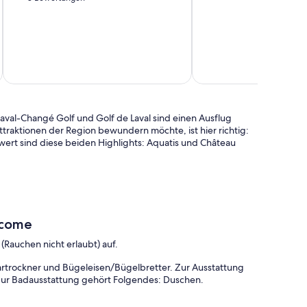
Außergewöhnlich,
10,
1
Hervorragend,
Bewertung
8
Bewertungen
Laval-Changé Golf und Golf de Laval sind einen Ausflug
aktionen der Region bewundern möchte, ist hier richtig:
 wert sind diese beiden Highlights: Aquatis und Château
lcome
(Rauchen nicht erlaubt) auf.
artrockner und Bügeleisen/Bügelbretter. Zur Ausstattung
Zur Badausstattung gehört Folgendes: Duschen.