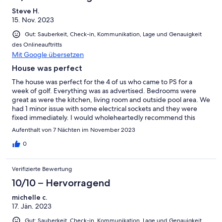
Steve H.
15. Nov. 2023
Gut: Sauberkeit, Check-in, Kommunikation, Lage und Genauigkeit
des Onlineauftritts
Mit Google übersetzen
House was perfect
The house was perfect for the 4 of us who came to PS for a
week of golf. Everything was as advertised. Bedrooms were
great as were the kitchen, living room and outside pool area. We
had 1 minor issue with some electrical sockets and they were
fixed immediately. I would wholeheartedly recommend this
house and we would certainly stay here again without
Aufenthalt von 7 Nächten im November 2023
hesitation.
0
Verifizierte Bewertung
10/10 – Hervorragend
michelle c.
17. Jän. 2023
Gut: Sauberkeit, Check-in, Kommunikation, Lage und Genauigkeit