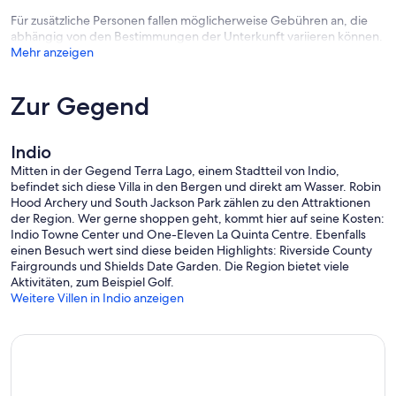
Small appliances include: toaster, blender, Nespresso coffee
Für zusätzliche Personen fallen möglicherweise Gebühren an, die
machine, press coffee, teapot, electric kettle, crockpot, chopper,
abhängig von den Bestimmungen der Unterkunft variieren können.
juicer, air fryer. Air Filtered drinking water through reverse osmosis is
Mehr anzeigen
provided by smaller faucet on kitchen sink. All BBQ cooking
supplies are provided. Kitchen offers all utensils and cookware such
as plates, bowls, silverware, wine, bear, vodka, tequila, whisky,
Zur Gegend
champaign and drinking glasses, and kitchen / bar accessories such
as wine opener, shaker, cocktail / shot jigger and more. Large
appliances include: Refrigerator, Gas range, built-in microwave,
Indio
dishwasher.
Mitten in der Gegend Terra Lago, einem Stadtteil von Indio,
(Long-term Renters Welcome too)
befindet sich diese Villa in den Bergen und direkt am Wasser. Robin
Hood Archery und South Jackson Park zählen zu den Attraktionen
HOUSE RULES:
der Region. Wer gerne shoppen geht, kommt hier auf seine Kosten:
- NO smoking inside the house
Indio Towne Center und One-Eleven La Quinta Centre. Ebenfalls
- NO pets allowed
einen Besuch wert sind diese beiden Highlights: Riverside County
- NO Loud events after 10pm
Fairgrounds und Shields Date Garden. Die Region bietet viele
Aktivitäten, zum Beispiel Golf.
LAKE RULES:
Weitere Villen in Indio anzeigen
- Swimming in the lake is NOT permitted.
- NO items can be thrown or dropped into the lake.
- NO Fishing is allowed
I am always available for any questions and help