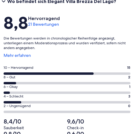
Wo befindet sich Elegant Villa Brezza Del Lago?
Bewertungen
8,8
Hervorragend
21 Bewertungen
Die Bewertungen werden in chronologischer Reihenfolge angezeigt,
unterliegen einem Moderationsprozess und wurden verifiziert, sofern nicht
anders angegeben.
Wird
Mehr erfahren
in
einem
15
10 – Hervorragend
15
neuen
von
Fenster
2
8 – Gut
2
insgesamt
geöffnet
von
21
1
6 – Okay
1
insgesamt
Gästebewertungen
von
21
3
4 – Schlecht
3
haben
insgesamt
Gästebewertungen
von
eine
21
0
2 – Ungenügend
0
haben
insgesamt
Bewertung
Gästebewertungen
von
eine
21
von
haben
insgesamt
8,4/10
9,6/10
Bewertung
Gästebewertungen
10
eine
21
von
haben
Sauberkeit
Check-in
-
Bewertung
Gästebewertungen
9,8/10
9,6/10