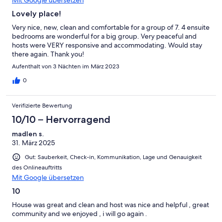
Lovely place!
Very nice, new, clean and comfortable for a group of 7. 4 ensuite
bedrooms are wonderful for a big group. Very peaceful and
hosts were VERY responsive and accommodating. Would stay
there again. Thank you!
Aufenthalt von 3 Nächten im März 2023
0
Verifizierte Bewertung
10/10 – Hervorragend
madlen s.
31. März 2025
Gut: Sauberkeit, Check-in, Kommunikation, Lage und Genauigkeit
des Onlineauftritts
Mit Google übersetzen
10
House was great and clean and host was nice and helpful , great
community and we enjoyed , i will go again .