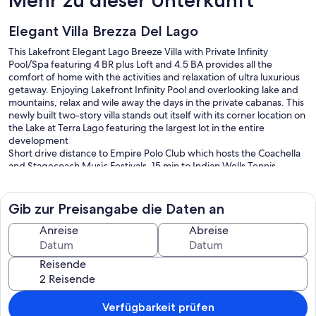
Mehr zu dieser Unterkunft
Elegant Villa Brezza Del Lago
This Lakefront Elegant Lago Breeze Villa with Private Infinity
Pool/Spa featuring 4 BR plus Loft and 4.5 BA provides all the
comfort of home with the activities and relaxation of ultra luxurious
getaway. Enjoying Lakefront Infinity Pool and overlooking lake and
mountains, relax and wile away the days in the private cabanas. This
newly built two-story villa stands out itself with its corner location on
the Lake at Terra Lago featuring the largest lot in the entire
development
Short drive distance to Empire Polo Club which hosts the Coachella
and Stagecoach Music Festivals. 15 min to Indian Wells Tennis
Tournament. 15 min drive to Acrisure Arena which hosts NHL Hockey
games, all Major Concerts and Sporting Events in the world. 20 min
drive to Luxury Shopping and Dining at El Paseo, 30 min Driving to
Gib zur Preisangabe die Daten an
Desert Hills Premium Outlet, 30 min to Joshua Tree National Park.
Enjoy Fantasy, and Spotlight 29 Casinos within a mile driving.
Anreise
Abreise
Staying at this Elegant Villa means you will experience worry-free
Reisende
accommodations that are professionally cleaned and maintained. It
offers Free High-speed Wi-Fi, Billiard Table, Piano, Cable TV,
Complimentary Coffee, Table games, 4 Free parking spots, and so
much more...
Verfügbarkeit prüfen