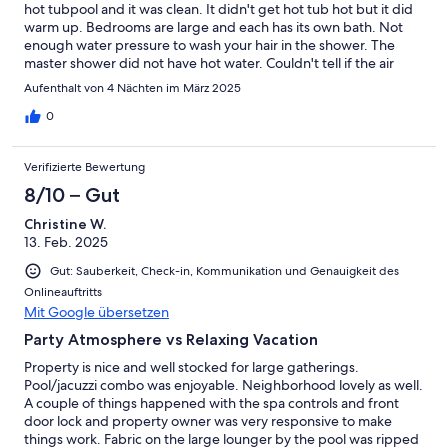
hot tubpool and it was clean. It didn't get hot tub hot but it did
warm up. Bedrooms are large and each has its own bath. Not
enough water pressure to wash your hair in the shower. The
master shower did not have hot water. Couldn't tell if the air
conditioner actually worked but the fan did. Garage is clean and
Aufenthalt von 4 Nächten im März 2025
easy to use. The neighborhood is nice for walks and the water
ways are beautiful. There is privacy and also a nice view on three
0
sides. The house is short on amenities and the towels and linens
could be fresher. We appreciated the well furnished patio areas
Verifizierte Bewertung
and nice furniture inside as well. I wish it had been cleaner -
carpets need cleaning, as do all linens even when they haven't
8/10 – Gut
been used for a while. Needed more blankets (was cold there).
Christine W.
Needed a fresh sponge and refills in the cleanser bottles. The
13. Feb. 2025
kitchen is well stocked. Some silverware was dirty in the drawer.
There are good appliances, washer, and dryer. Be sure that the
Gut: Sauberkeit, Check-in, Kommunikation und Genauigkeit des
owner has changed the entry code since previous renters. It is
Onlineauftritts
easily accessible from US10 highway in Indio. This house is
Mit Google übersetzen
located in a secured, gated community. Good wi-fi and TVS
everywhere. The wines are 5 or less so bring your own !
Party Atmosphere vs Relaxing Vacation
Reasonable for the size but those little things count!
Property is nice and well stocked for large gatherings.
Pool/jacuzzi combo was enjoyable. Neighborhood lovely as well.
A couple of things happened with the spa controls and front
door lock and property owner was very responsive to make
things work. Fabric on the large lounger by the pool was ripped