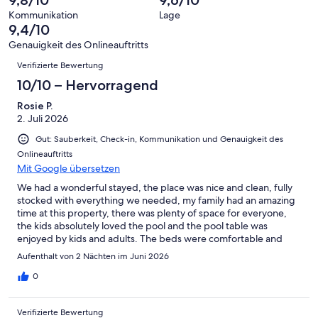
8
eine
Hervorragend
von
haben
-
Bewertung
Kommunikation
Lage
6
eine
9,4/10
Gut
von
-
Bewertung
4
Genauigkeit des Onlineauftritts
Okay
von
Bewertungen
-
Verifizierte Bewertung
2
Schlecht
-
10/10 – Hervorragend
Ungenügend
Rosie P.
2. Juli 2026
Gut: Sauberkeit, Check-in, Kommunikation und Genauigkeit des
Onlineauftritts
Mit Google übersetzen
We had a wonderful stayed, the place was nice and clean, fully
stocked with everything we needed, my family had an amazing
time at this property, there was plenty of space for everyone,
the kids absolutely loved the pool and the pool table was
enjoyed by kids and adults. The beds were comfortable and
having two extra beds was helpful, I also appreciated having 4
Aufenthalt von 2 Nächten im Juni 2026
full bathrooms. The location was perfect and beautiful, just as
depicted in the pictures, in front of a lake and close to
0
restaurants and grocery stores and in a very quiet and peaceful
area, we enjoyed the cozy vibe. Check in and check out was
Verifizierte Bewertung
easy. Highly recommend booking this property and can't wait to