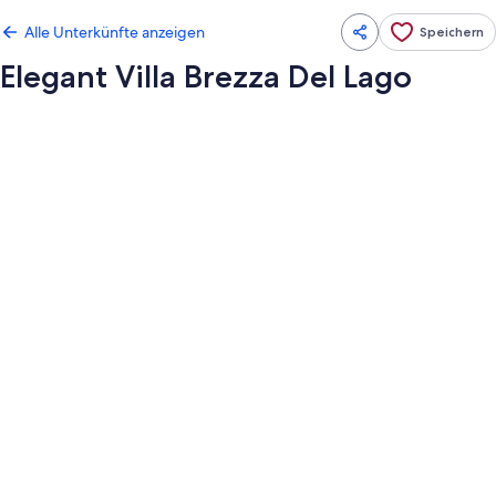
Alle Unterkünfte anzeigen
Speichern
Elegant Villa Brezza Del Lago
Fotogalerie
von
Elegant
Villa
Brezza