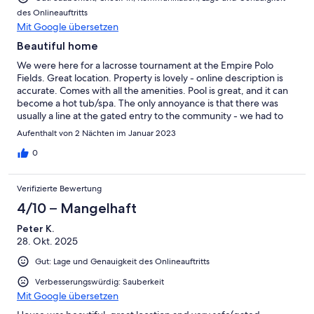
des Onlineauftritts
Mit Google übersetzen
Beautiful home
We were here for a lacrosse tournament at the Empire Polo
Fields. Great location. Property is lovely - online description is
accurate. Comes with all the amenities. Pool is great, and it can
become a hot tub/spa. The only annoyance is that there was
usually a line at the gated entry to the community - we had to
wait for 5 minutes each time just to enter. Please be sure to have
Aufenthalt von 2 Nächten im Januar 2023
all people who are driving on the security list for check in to
avoid this delay. Host very responsive. Would come here again
0
Verifizierte Bewertung
4/10 – Mangelhaft
Peter K.
28. Okt. 2025
Gut: Lage und Genauigkeit des Onlineauftritts
Verbesserungswürdig: Sauberkeit
Mit Google übersetzen