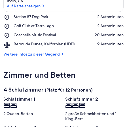
Indio, CA
Auf Karte anzeigen
Place,
Station 87 Dog Park
‪2 Autominuten‬
Station
Auf Karte anzeigen
Place,
Golf Club at Terra Lago
‪2 Autominuten‬
87
Golf
Dog
Place,
Coachella Music Festival
‪20 Autominuten‬
Club
Park
Coachella
at
Airport,
Bermuda Dunes, Kalifornien (UDD)
‪9 Autominuten‬
Music
Terra
Bermuda
Festival
Lago
Dunes,
Weitere Infos zu dieser Gegend
Kalifornien
(UDD)
Zimmer und Betten
4 Schlafzimmer
(Platz für 12 Personen)
Schlafzimmer 1
Schlafzimmer 2
2 Queen-Betten
2 große Schrankbetten und 1
King-Bett