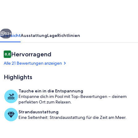
Del
Lago
rück
Weiter
53+
Übersicht
Ausstattung
Lage
Richtlinien
Bewertungen
Hervorragend
8,8
8,8 von 10.
Alle 21 Bewertungen anzeigen
Highlights
Tauche ein in die Entspannung
Entspanne dich im Pool mit Top-Bewertungen − deinem
Pool
perfekten Ort zum Relaxen.
Strandausstattung
Eine Seltenheit: Strandausstattung für die Zeit am Meer.