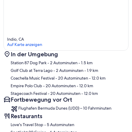
Relax, rest, and enjoy every minute while staying at this elegant villa
Indio, CA
Auf Karte anzeigen
In der Umgebung
Karte
Station 87 Dog Park
- 2 Autominuten
- 1.5 km
Golf Club at Terra Lago
- 2 Autominuten
- 1.9 km
Coachella Music Festival
- 20 Autominuten
- 12.0 km
Empire Polo Club
- 20 Autominuten
- 12.0 km
Stagecoach Festival
- 20 Autominuten
- 12.0 km
Fortbewegung vor Ort
Flughafen Bermuda Dunes (UDD) – 10 Fahrminuten
Restaurants
‪Love's Travel Stop - ‬5 Autominuten