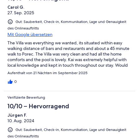
Ungenügend
Carol G.
27. Sep. 2025
Gut: Sauberkeit, Check-in, Kommunikation, Lage und Genauigkeit
des Onlineauftritts
Mit Google übersetzen
The Villa was everything we wanted, its situated within easy
walking distance of bars and restaurants and about a 45 minute
walk to Porec. The Villa was very clean and had all the home
comforts and the pool is lovely. Kai was extremely helpful with
local knowledge and kept in touch throughout our stay. Would
definitely recommend. Thank you.x
Aufenthalt von 21 Nächten im September 2025
0
Verifizierte Bewertung
10/10 – Hervorragend
Jürgen F.
10. Aug. 2024
Gut: Sauberkeit, Check-in, Kommunikation, Lage und Genauigkeit
des Onlineauftritts