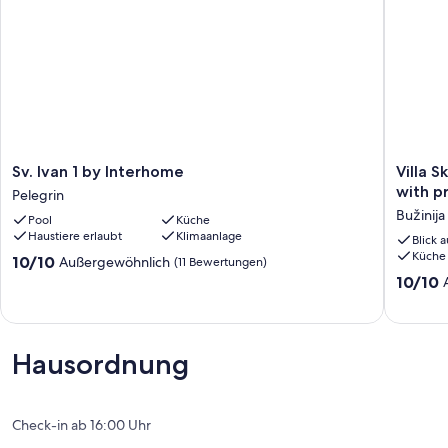
Sv.
Villa
Sv. Ivan 1 by Interhome
Villa 
Ivan
Sky
with p
Pelegrin
1
Dream
Bužinija
Pool
Küche
by
near
Haustiere erlaubt
Klimaanlage
Interhome
Novigra
Blick 
Küche
Pelegrin
for
10.0
10/10
Außergewöhnlich
(11 Bewertungen)
6
von
10.0
10/10
persons
10,
von
with
Außergewöhnlich,
10,
private
(11
Außerge
heated
Bewertungen)
(2
Hausordnung
pool
Bewert
-
pet
friendly
Check-in ab 16:00 Uhr
Bužinija