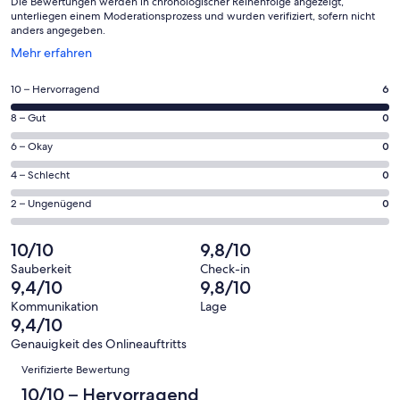
Die Bewertungen werden in chronologischer Reihenfolge angezeigt,
unterliegen einem Moderationsprozess und wurden verifiziert, sofern nicht
anders angegeben.
Wird
Mehr erfahren
in
einem
6
10 – Hervorragend
6
neuen
von
Fenster
0
8 – Gut
0
insgesamt
geöffnet
von
6
0
6 – Okay
0
insgesamt
Gästebewertungen
von
6
0
4 – Schlecht
0
haben
insgesamt
Gästebewertungen
von
eine
6
0
2 – Ungenügend
0
haben
insgesamt
Bewertung
Gästebewertungen
von
eine
6
von
haben
insgesamt
10/10
9,8/10
Bewertung
Gästebewertungen
10
eine
6
von
haben
Sauberkeit
Check-in
-
Bewertung
Gästebewertungen
9,4/10
9,8/10
8
eine
Hervorragend
von
haben
-
Bewertung
Kommunikation
Lage
6
eine
9,4/10
Gut
von
-
Bewertung
4
Genauigkeit des Onlineauftritts
Okay
von
Bewertungen
-
Verifizierte Bewertung
2
Schlecht
-
10/10 – Hervorragend