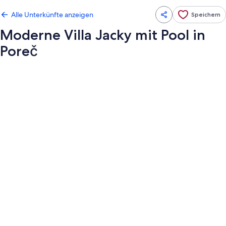
Alle Unterkünfte anzeigen
Speichern
Moderne Villa Jacky mit Pool in
Poreč
Fotogalerie
von
Moderne