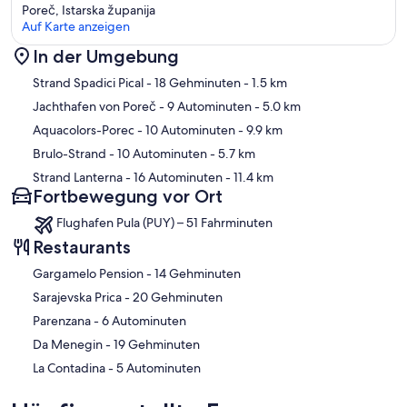
Poreč, Istarska županija
Auf Karte anzeigen
In der Umgebung
Karte
Strand Spadici Pical
- 18 Gehminuten
- 1.5 km
Jachthafen von Poreč
- 9 Autominuten
- 5.0 km
Aquacolors-Porec
- 10 Autominuten
- 9.9 km
Brulo-Strand
- 10 Autominuten
- 5.7 km
Strand Lanterna
- 16 Autominuten
- 11.4 km
Fortbewegung vor Ort
Flughafen Pula (PUY) – 51 Fahrminuten
Restaurants
‪Gargamelo Pension - ‬14 Gehminuten
‪Sarajevska Prica - ‬20 Gehminuten
‪Parenzana - ‬6 Autominuten
‪Da Menegin - ‬19 Gehminuten
‪La Contadina - ‬5 Autominuten