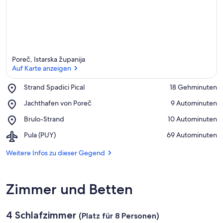
Poreč, Istarska županija
Auf Karte anzeigen
Place,
Strand Spadici Pical
‪18 Gehminuten‬
Strand
Auf Karte anzeigen
Place,
Jachthafen von Poreč
‪9 Autominuten‬
Spadici
Jachthafen
Pical
Place,
Brulo-Strand
‪10 Autominuten‬
von
Brulo-
Poreč
Airport,
Pula (PUY)
‪69 Autominuten‬
Strand
Pula
(PUY)
Weitere Infos zu dieser Gegend
Zimmer und Betten
4 Schlafzimmer
(Platz für 8 Personen)