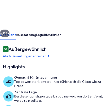
Villa
Jacky
mit
Pool
in
rück
Weiter
Poreč
34+
Übersicht
Ausstattung
Lage
Richtlinien
Bewertungen
Außergewöhnlich
10
10 von 10.
Alle 6 Bewertungen anzeigen
Highlights
Gemacht für Entspannung
Top bewerteter Komfort – hier fühlen sich die Gäste wie zu
Pool
Hause.
Zentrale Lage
Bei dieser günstigen Lage bist du nie weit von dort entfernt,
wo du sein solltest.