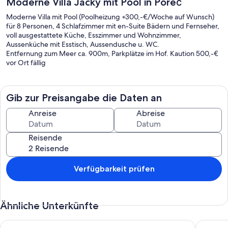
Moderne Villa Jacky mit Pool in Poreč
Moderne Villa mit Pool (Poolheizung +300,-€/Woche auf Wunsch)
für 8 Personen, 4 Schlafzimmer mit en-Suite Bädern und Fernseher,
voll ausgestattete Küche, Esszimmer und Wohnzimmer,
Aussenküche mit Esstisch, Aussendusche u. WC.
Entfernung zum Meer ca. 900m, Parkplätze im Hof. Kaution 500,-€
vor Ort fällig
Gib zur Preisangabe die Daten an
Anreise
Abreise
Reisende
Verfügbarkeit prüfen
Ähnliche Unterkünfte
Sv. Ivan 1 by Interhome
Villa Sk