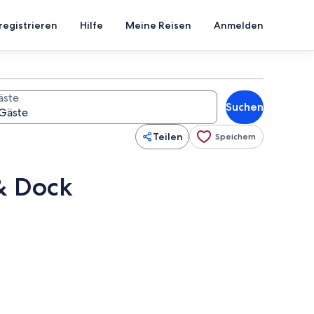
registrieren
Hilfe
Meine Reisen
Anmelden
äste
Suchen
Teilen
Speichern
& Dock