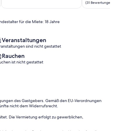
10,
Raymond
von
(31 Bewertungen)
Außergewöhnlich,
10,
(98
Außergewöhnlich,
Bewertungen)
(31
ndestalter für die Miete: 18 Jahre
Bewertungen)
Veranstaltungen
ranstaltungen sind nicht gestattet
Rauchen
uchen ist nicht gestattet
dingungen des Gastgebers. Gemäß den EU-Verordnungen
ünfte nicht dem Widerrufsrecht.
ltet. Die Vermietung erfolgt zu gewerblichen,