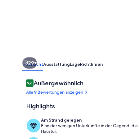
Cabin
mit
200
ft
Sand
Beach
&
29+
Dock
Übersicht
Ausstattung
Lage
Richtlinien
Bewertungen
Außergewöhnlich
9,6
9,6 von 10.
Alle 9 Bewertungen anzeigen
Highlights
Unterkunfts
Am Strand gelegen
Eine der wenigen Unterkünfte in der Gegend, die 
Haustür.