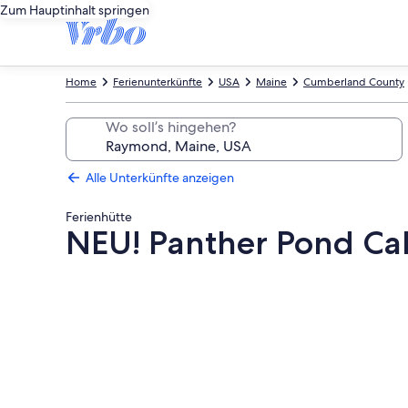
Zum Hauptinhalt springen
Home
Ferienunterkünfte
USA
Maine
Cumberland County
Wo soll’s hingehen?
Alle Unterkünfte anzeigen
Ferienhütte
NEU! Panther Pond Cab
Fotogalerie
von
NEU!
Panther
Pond