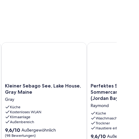
ck~Outdoor Shower
Kleiner Sebago See, Lake House, Gray Maine
Perfektes Sebago Lake
Kleiner
Perfektes
Kleiner Sebago See, Lake House,
Perfektes Sebago L
Sebago
Sebago
Gray Maine
Sommercamp & Sand
See,
Lake
(Jordan Bay, Raymon
Gray
Lake
Sommercamp
Raymond
House,
Küche
&
Kostenloses WLAN
Gray
Sandstrand
Küche
Klimaanlage
Maine
(Jordan
Waschmaschine
Außenbereich
Trockner
Gray
Bay,
Haustiere erlaubt
9.6
9,6/10
Raymond,
Außergewöhnlich
von
Maine)
9.6
(98 Bewertungen)
9,6/10
Außergewöhnli