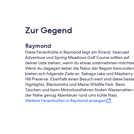
dass Sie Ihre eigenen liefern
- Sie müssen Queensize-Bettwäsche für das Hauptschlafzi
- Keine Veranstaltungen, Partys oder große Versammlung
- Bitte beachten Sie, dass keine ATVs erlaubt sind
- Muss mindestens 25 Jahre alt sein, um zu buchen
Zur Gegend
- Es können zusätzliche Gebühren und Steuern anfallen
- Beim Check-in ist möglicherweise ein Lichtbildausweis er
Raymond
Diese Ferienhütte in Raymond liegt am Strand. Seacoast
Adventure und Spring Meadows Golf Course sollten auf
deiner Liste stehen, wenn du etwas unternehmen möchtes
Wenn du dagegen lieber die Natur der Region bewunders
bieten sich folgende Ziele an: Sebago Lake und Mayberry
Hill Preserve. Ebenfalls einen Besuch wert sind diese beid
Highlights: Blacksmiths und Maine Wildlife Park. Beim
Tauchen und beim Motorbootfahren finden Wasserratten 
der Nähe genug Abenteuer rund ums kühle Nass.
Weitere Ferienhütten in Raymond anzeigen