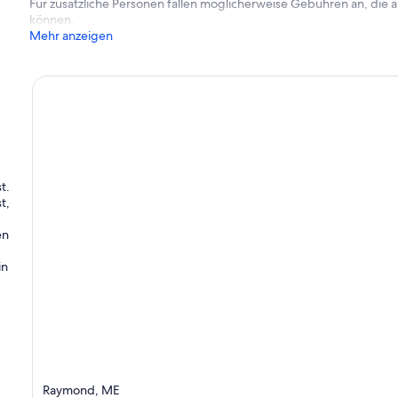
Für zusätzliche Personen fallen möglicherweise Gebühren an, die
können.
mmer und Doppel- / Vollbett für die 4 Etagenbetten mitbringen
Mehr anzeigen
en
forderlich
t.
t,
en
in
Raymond, ME