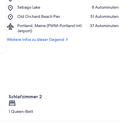
Panther
Place,
Sebago Lake
‪8 Autominuten‬
Pond
Sebago
Place,
Old Orchard Beach Pier
‪51 Autominuten‬
Lake
Old
Airport,
Portland, Maine (PWM-Portland Intl.
‪37 Autominuten‬
Orchard
Portland,
Jetport)
Beach
Maine
Pier
Weitere Infos zu dieser Gegend
(PWM-
Portland
Intl.
Jetport)
Schlafzimmer 2
1 Queen-Bett