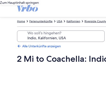
Zum Hauptinhalt springen
Home
Ferienunterkünfte
USA
Kalifornien
Riverside Count
Wo soll’s hingehen?
Alle Unterkünfte anzeigen
2 Mi to Coachella: In
Fotogalerie
von
2
Mi
to
Coachella: