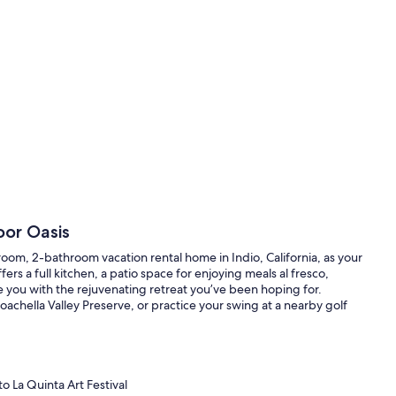
oor Oasis
room, 2-bathroom vacation rental home in Indio, California, as your
ers a full kitchen, a patio space for enjoying meals al fresco,
you with the rejuvenating retreat you’ve been hoping for.
achella Valley Preserve, or practice your swing at a nearby golf
o La Quinta Art Festival