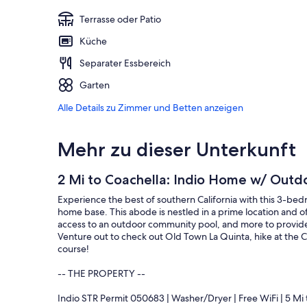
Terrasse oder Patio
Küche
Separater Essbereich
Garten
Alle Details zu Zimmer und Betten anzeigen
Mehr zu dieser Unterkunft
2 Mi to Coachella: Indio Home w/ Outd
Experience the best of southern California with this 3-bed
home base. This abode is nestled in a prime location and off
access to an outdoor community pool, and more to provide 
Venture out to check out Old Town La Quinta, hike at the Co
course!
-- THE PROPERTY --
Indio STR Permit 050683 | Washer/Dryer | Free WiFi | 5 Mi t