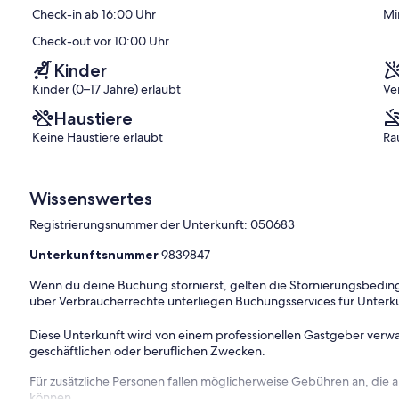
(23
Check-in ab 16:00 Uhr
Mi
)
Bewertungen)
er want to leave. You can relax knowing that our properties will
. Even better, if anything is off about your stay, we'll make it
Check-out vor 10:00 Uhr
ke you feel welcome — because we know what vacation means to
Kinder
Kinder (0–17 Jahre) erlaubt
Ve
Haustiere
Keine Haustiere erlaubt
Ra
Wissenswertes
00 AM
Registrierungsnummer der Unterkunft: 050683
the property are available for guest use. The lifestyle centers that
ckleball courts are available only if you notify the Guest Contact at
Unterkunftsnummer
9839847
Wenn du deine Buchung stornierst, gelten die Stornierungsbe
über Verbraucherrechte unterliegen Buchungsservices für Unterk
Diese Unterkunft wird von einem professionellen Gastgeber verwa
geschäftlichen oder beruflichen Zwecken.
Für zusätzliche Personen fallen möglicherweise Gebühren an, die
können.