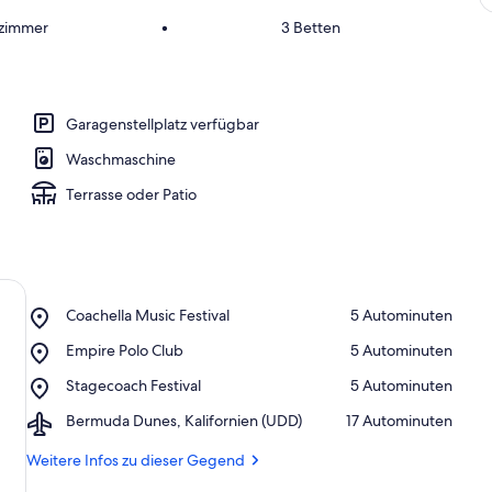
fzimmer
•
3 Betten
Garagenstellplatz verfügbar
Waschmaschine
Terrasse oder Patio
Place,
Coachella Music Festival
‪5 Autominuten‬
Coachella
Place,
Empire Polo Club
‪5 Autominuten‬
Music
Empire
Festival
Place,
Stagecoach Festival
‪5 Autominuten‬
Polo
Stagecoach
Club
Airport,
Bermuda Dunes, Kalifornien (UDD)
‪17 Autominuten‬
Festival
Bermuda
Dunes,
Weitere Infos zu dieser Gegend
Kalifornien