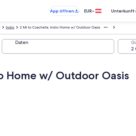
•
App öffnen
EUR
Unterkunft 
y
Indio
2 Mi to Coachella: Indio Home w/ Outdoor Oasis
Daten
G
dio Home w/ Outdoor Oasis