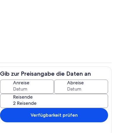
e
Speisen im Freien
Gib zur Preisangabe die Daten an
h
Wohnbereich
Anreise
Abreise
Reisende
Verfügbarkeit prüfen