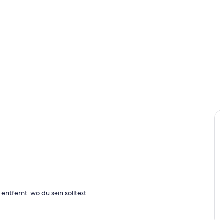
Eigene Küch
Wohnbereic
h
entfernt, wo du sein solltest.