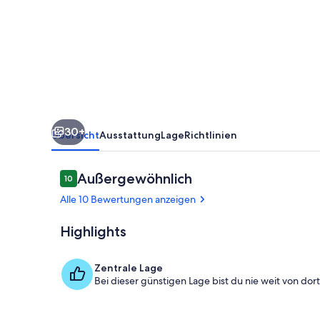
Indio
Home
w/
Outdoor
Oasis
30+
Übersicht
Ausstattung
Lage
Richtlinien
Bewertungen
Außergewöhnlich
10
10 von 10.
Alle 10 Bewertungen anzeigen
Highlights
Wohnbereic
Zentrale Lage
Bei dieser günstigen Lage bist du nie weit von dort 