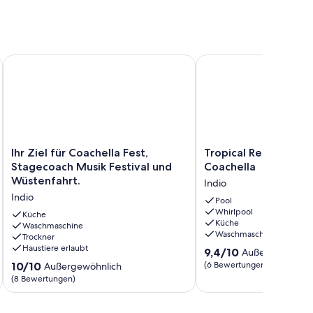
z
iking, Pickleball, Golf, Swim
Ihr Ziel für Coachella Fest, Stagecoach Musik Festival und Wü
Tropical Retreat on the
Ihr
Tropical
Ihr Ziel für Coachella Fest,
Tropical Retreat on 
Ziel
Retreat
Stagecoach Musik Festival und
Coachella
für
on
Wüstenfahrt.
Indio
Coachella
the
Indio
Fest,
Way
Pool
Whirlpool
Stagecoach
in
Küche
Küche
Musik
Waschmaschine
Coachella
Waschmaschine
Trockner
Festival
Indio
Haustiere erlaubt
9.4
und
9,4/10
Außergewöhnli
von
Wüstenfahrt.
10.0
10/10
(6 Bewertungen)
Außergewöhnlich
10,
Indio
von
(8 Bewertungen)
Außergewöhnlich,
10,
(6
Außergewöhnlich,