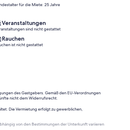
Bewertungen)
(8
ndestalter für die Miete: 25 Jahre
Bewertungen)
Veranstaltungen
ranstaltungen sind nicht gestattet
Rauchen
uchen ist nicht gestattet
dingungen des Gastgebers. Gemäß den EU-Verordnungen
ünfte nicht dem Widerrufsrecht.
ltet. Die Vermietung erfolgt zu gewerblichen,
 abhängig von den Bestimmungen der Unterkunft variieren