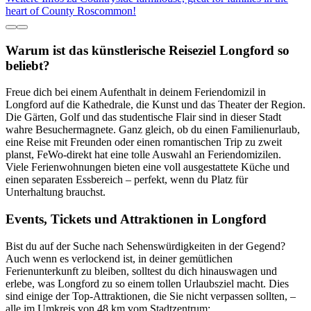
heart of County Roscommon!
Warum ist das künstlerische Reiseziel Longford so
beliebt?
Freue dich bei einem Aufenthalt in deinem Feriendomizil in
Longford auf die Kathedrale, die Kunst und das Theater der Region.
Die Gärten, Golf und das studentische Flair sind in dieser Stadt
wahre Besuchermagnete. Ganz gleich, ob du einen Familienurlaub,
eine Reise mit Freunden oder einen romantischen Trip zu zweit
planst, FeWo-direkt hat eine tolle Auswahl an Feriendomizilen.
Viele Ferienwohnungen bieten eine voll ausgestattete Küche und
einen separaten Essbereich – perfekt, wenn du Platz für
Unterhaltung brauchst.
Events, Tickets und Attraktionen in Longford
Bist du auf der Suche nach Sehenswürdigkeiten in der Gegend?
Auch wenn es verlockend ist, in deiner gemütlichen
Ferienunterkunft zu bleiben, solltest du dich hinauswagen und
erlebe, was Longford zu so einem tollen Urlaubsziel macht. Dies
sind einige der Top-Attraktionen, die Sie nicht verpassen sollten, –
alle im Umkreis von 48 km vom Stadtzentrum: