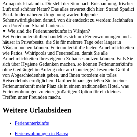
Aquapark Istralandia. Dir steht der Sinn nach Entspannung, frischer
Luft und schöner Natur? Das alles erwartet dich hier: Strand Spadici
Pical. In der näheren Umgebung warten folgende
Sehenswürdigkeiten darauf, von dir entdeckt zu werden: Jachthafen
von Poreč und Strand Lanterna.
Wie sind die Ferienunterkünfte in Višnjan?
Bei Ferienunterkünften handelt es sich um Ferienwohnungen und -
häuser in Privatbesitz, die Sie für mehrere Tage oder länger in
Višnjan buchen können. Ferienunterkünfte bieten Annehmlichkeiten
wie Patios, Whirlpools und Feuerstellen, damit Sie alle
Annehmlichkeiten Ihres eigenen Zuhauses nutzen können. Falls Sie
sich über Hygiene Gedanken machen, so können Ferienunterkünfte
ohne Gedrängel im Aufzug oder am Concierge-Tresen ein Gefühl
von Abgeschiedenheit geben, und Ihnen trotzdem ein tolles
Reiseerlebnis ermöglichen. Darüber hinaus genießen Sie in einer
Ferienunterkunft mehr Platz als in einem traditionellen Hotel, was
Ferienwohnungen zu einer großartigen Option für ein kleines
Treffen unter Freunden macht.
Weitere Urlaubsideen
Ferienunterkünfte
Ferienwohnungen in Bacva