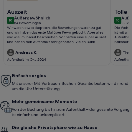
Weitere Infos zu T2 direkt am Strand mit umlaufender Terrass
Weitere I
Auszeit
Tolle 
außergewöhnlich
auße
Außergewöhnlich
Auße
10
10
10 von 10
10 von 1
84 Bewertungen
13 Be
(84
(13
Wir waren etwas skeptisch, die Bewertungen waren zu gut
Die Wohnun
bewertungen)
bewe
und wir haben das erste Mal über Fewo gebucht. Aber alles
ist mit al
war wie im Inserat beschrieben. Wir hatten eine super Auszeit
Aufenthalt
und haben den Aufenthalt sehr genossen. Vielen Dank
Balkonen i
Und nur ei
sauber und
Andreas K.
Thom
freundlich
Aufenthalt im Okt. 2024
Aufenthalt
Die Wohnu
steigen, ab
haben uns 
Einfach sorglos
Vielen Dan
Mit unserer Mit-Vertrauen-Buchen-Garantie bieten wir dir rund
um die Uhr Unterstützung
Mehr gemeinsame Momente
Von der Buchung bis hin zum Aufenthalt – der gesamte Vorgang
ist einfach und unkompliziert
Die gleiche Privatsphäre wie zu Hause