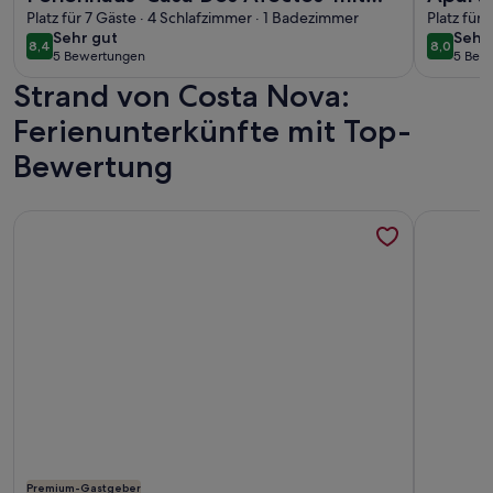
privater Terrasse und WLAN
Platz für 7 Gäste · 4 Schlafzimmer · 1 Badezimmer
Platz für
sehr
sehr
Sehr gut
Sehr
8,4
8,0
8,4 von 10
8,0 von 
5 Bewertungen
5 Bew
gut
gut
(5
(5
Strand von Costa Nova:
bewertungen)
bewe
Ferienunterkünfte mit Top-
Bewertung
Weitere Infos zu T2 direkt am Strand mit umlaufender Terrass
Weitere I
Premium-Gastgeber