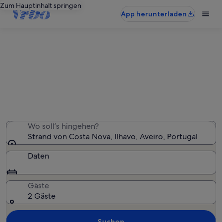
Zum Hauptinhalt springen
App herunterladen
Ferienunterkünfte nahe Strand von
Costa Nova
Wir haben 272 Ferienunterkünfte gefunden. Bitte gib
deinen Reisezeitraum an, um die Verfügbarkeit zu
prüfen.
Wo soll’s hingehen?
Strand von Costa Nova, Ilhavo, Aveiro, Portugal
Daten
Gäste
2 Gäste
Suchen