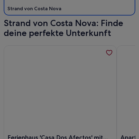
Strand von Costa Nova
Strand von Costa Nova: Finde
deine perfekte Unterkunft
Weitere Infos zu Ferienhaus 'Casa Dos Afectos' mit private
Weitere I
Weitere Infos zu Ferienhaus 'Casa Dos Afectos' mit private
Weitere I
Ferienhaus 'Casa Dos Afectos' mit
Apart