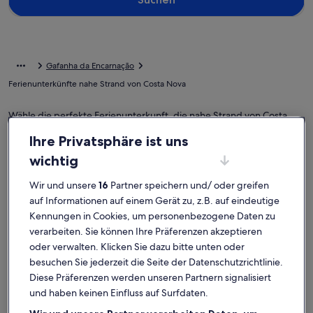
Gafanha da Encarnação
Ferienunterkünfte nahe Strand von Costa Nova
Wähle die perfekte Ferienunterkunft, die nahe Strand von Costa
Nova gelegen ist. Ferienhäuser und -wohnungen bieten dir und
Ihre Privatsphäre ist uns
deinen Lieben eine Ausstattung, die keine Wünsche offenlässt, wie
Klimaanlage und Kabelfernsehen. Und auch wenn du Optionen zur
wichtig
Barrierefreiheit oder bezüglich der Rauchpräferenzen suchst, wirst
du bei uns bestimmt fündig.
Wir und unsere
16
Partner speichern und/ oder greifen
auf Informationen auf einem Gerät zu, z.B. auf eindeutige
Kennungen in Cookies, um personenbezogene Daten zu
verarbeiten. Sie können Ihre Präferenzen akzeptieren
Finde Unterkünfte ganz nach deinem
oder verwalten. Klicken Sie dazu bitte unten oder
Geschmack
besuchen Sie jederzeit die Seite der Datenschutzrichtlinie.
Diese Präferenzen werden unseren Partnern signalisiert
Suche nach Ferienhäusern
Suche nach Ferienwohnungen oder 
Suche nach 
und haben keinen Einfluss auf Surfdaten.