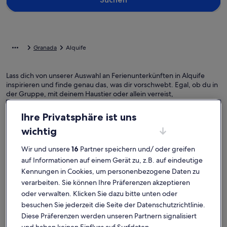
Granada
Alquife
Lass dich von unserer Auswahl an Ferienunterkünften in Alquife
inspirieren und finde genau das, was dir vorschwebt. Egal, ob du in
der Gruppe, mit deinem Haustier oder allein verreist,
Ferienunterkünfte bieten dir all die Annehmlichkeiten, die dir für
deinen Aufenthalt wichtig sind. Dazu gehören zum Beispiel ein Pool,
Ihre Privatsphäre ist uns
eine Waschmaschine und ein Trockner. Was du dir also auch
wichtig
vorstellst, in nur wenigen Klicks kannst du die Unterkunft buchen,
die allen zusagt und jedermanns Erwartungen gerecht wird – das
Angebot bei uns ist vielfältig und umfasst Häuser, die über
Wir und unsere
16
Partner speichern und/ oder greifen
barrierarme Optionen verfügen oder geeignet für Nichtraucher
auf Informationen auf einem Gerät zu, z.B. auf eindeutige
sind.
Kennungen in Cookies, um personenbezogene Daten zu
verarbeiten. Sie können Ihre Präferenzen akzeptieren
oder verwalten. Klicken Sie dazu bitte unten oder
besuchen Sie jederzeit die Seite der Datenschutzrichtlinie.
Finde Unterkünfte ganz nach deinem
Diese Präferenzen werden unseren Partnern signalisiert
Geschmack
und haben keinen Einfluss auf Surfdaten.