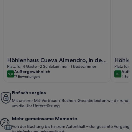
Weitere Infos zu Höhlenhaus Cueva Almendro, in der Nähe
Weitere I
Höhlenhaus Cueva Almendro, in der
Höhlen
Nähe von Granada, Kostenloses
Platz für 4 Gäste · 2 Schlafzimmer · 1 Badezimmer
WiFi; 
Platz für
außergewöhnlich
auße
Außergewöhnlich
Auße
WLAN
Parkpl
9,6
10
9,6 von 10
10 von 1
17 Bewertungen
4 Bew
(17
(4
bewertungen)
bewe
Einfach sorglos
Mit unserer Mit-Vertrauen-Buchen-Garantie bieten wir dir rund
um die Uhr Unterstützung
Mehr gemeinsame Momente
Von der Buchung bis hin zum Aufenthalt – der gesamte Vorgang
ist einfach und unkompliziert