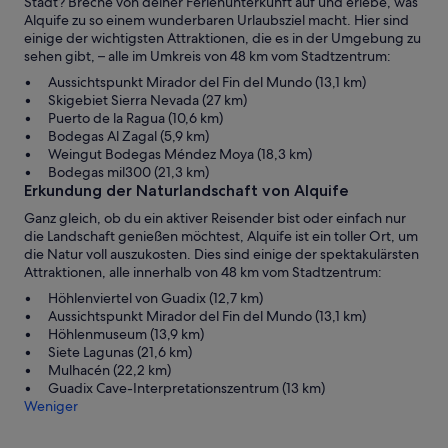
Stadt? Breche von deiner Ferienunterkunft auf und erlebe, was
Alquife zu so einem wunderbaren Urlaubsziel macht. Hier sind
einige der wichtigsten Attraktionen, die es in der Umgebung zu
sehen gibt, – alle im Umkreis von 48 km vom Stadtzentrum:
Aussichtspunkt Mirador del Fin del Mundo (13,1 km)
Skigebiet Sierra Nevada (27 km)
Puerto de la Ragua (10,6 km)
Bodegas Al Zagal (5,9 km)
Weingut Bodegas Méndez Moya (18,3 km)
Bodegas mil300 (21,3 km)
Erkundung der Naturlandschaft von Alquife
Ganz gleich, ob du ein aktiver Reisender bist oder einfach nur
die Landschaft genießen möchtest, Alquife ist ein toller Ort, um
die Natur voll auszukosten. Dies sind einige der spektakulärsten
Attraktionen, alle innerhalb von 48 km vom Stadtzentrum:
Höhlenviertel von Guadix (12,7 km)
Aussichtspunkt Mirador del Fin del Mundo (13,1 km)
Höhlenmuseum (13,9 km)
Siete Lagunas (21,6 km)
Mulhacén (22,2 km)
Guadix Cave-Interpretationszentrum (13 km)
Weniger