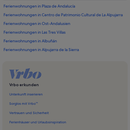
Ferienwohnungen in Plaza de Andalucía
Ferienwohnungen in Centro de Patrimonio Cultural de La Alpujarra
Ferienwohnungen in Ost-Andalusien
Ferienwohnungen in Las Tres Villas
Ferienwohnungen in Albuñán
Ferienwohnungen in Alpujarra de la Sierra
Ferienwohnungen in Busquístar
Ferienwohnungen in Capileira
Ferienwohnungen in La Alpujarra
Ferienwohnungen in Mecina Bombaron
Vrbo erkunden
Ferienwohnungen in Pampaneira
Unterkunft inserieren
Ferienwohnungen in Verein Garten der Alpujarra
Sorglos mit Vrbo™
Ferienwohnungen in Ugíjar
Vertrauen und Sicherheit
Ferienwohnungen in Yegen
Ferienhäuser und Urlaubsinspiration
Ferienwohnungen in Benalua de Guadix