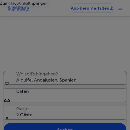
Zum Hauptinhalt springen
App herunterladen
Ferienwohnungen & Ferienhäuser
in Alquife
Wir haben 38 Ferienunterkünfte gefunden. Bitte gib
deinen Reisezeitraum an, um die Verfügbarkeit zu
prüfen.
Wo soll’s hingehen?
Alquife, Andalusien, Spanien
Daten
Gäste
2 Gäste
Suchen