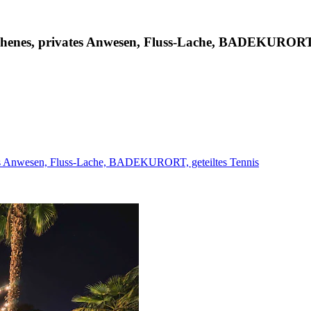
ehenes, privates Anwesen, Fluss-Lache, BADEKURORT, 
tes Anwesen, Fluss-Lache, BADEKURORT, geteiltes Tennis