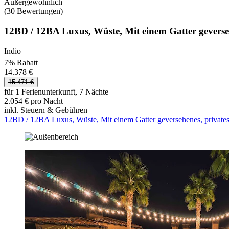
Außergewöhnlich
(30 Bewertungen)
12BD / 12BA Luxus, Wüste, Mit einem Gatter gevers
Indio
7% Rabatt
14.378 €
15.471 €
für 1 Ferienunterkunft, 7 Nächte
2.054 € pro Nacht
inkl. Steuern & Gebühren
12BD / 12BA Luxus, Wüste, Mit einem Gatter geversehenes, priva