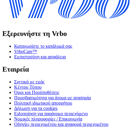
Εξερευνήστε τη Vrbo
Καταχωρίστε το κατάλυμά σας
VrboCare™
Εμπιστοσύνη και ασφάλεια
Εταιρεία
Σχετικά με εμάς
Κέντρο Τύπου
Όροι και Προϋποθέσεις
Προσβασιμότητα για άτομα με αναπηρία
Πολιτική ιδιωτικού απορρήτου
Δήλωση για τα cookies
Ειδοποίηση για παράνομο περιεχόμενο
Νομικές πληροφορίες / Επικοινωνία
Οδηγίες περιεχομένου και αναφορά περιεχομένου