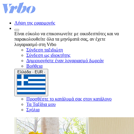
Λήψη της εφαρμογής
Είναι εύκολο να επικοινωνείτε με οικοδεσπότες και να
παρακολουθείτε όλα τα μηνύματά σας, αν έχετε
λογαριασμό στη Vrbo
Σύνδεση ταξιδιώτη
Σύνδεση ως ιδιοκτήτης
Δημιουργήστε έναν λογαριασμό δωρεάν
Βοήθεια
Ελλάδα · EUR ·
Προσθέστε το κατάλυμά σας στον κατάλογο
Τα Ταξίδια μου
Σχόλια