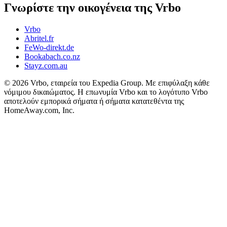
Γνωρίστε την οικογένεια της Vrbo
Vrbo
Abritel.fr
FeWo-direkt.de
Bookabach.co.nz
Stayz.com.au
© 2026 Vrbo, εταιρεία του Expedia Group. Με επιφύλαξη κάθε
νόμιμου δικαιώματος. Η επωνυμία Vrbo και το λογότυπο Vrbo
αποτελούν εμπορικά σήματα ή σήματα κατατεθέντα της
HomeAway.com, Inc.