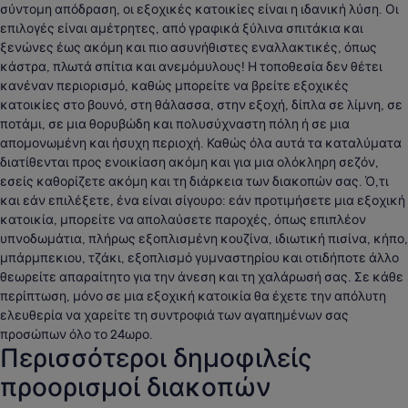
σύντομη απόδραση, οι εξοχικές κατοικίες είναι η ιδανική λύση. Οι
επιλογές είναι αμέτρητες, από γραφικά ξύλινα σπιτάκια και
ξενώνες έως ακόμη και πιο ασυνήθιστες εναλλακτικές, όπως
κάστρα, πλωτά σπίτια και ανεμόμυλους! Η τοποθεσία δεν θέτει
κανέναν περιορισμό, καθώς μπορείτε να βρείτε εξοχικές
κατοικίες στο βουνό, στη θάλασσα, στην εξοχή, δίπλα σε λίμνη, σε
ποτάμι, σε μια θορυβώδη και πολυσύχναστη πόλη ή σε μια
απομονωμένη και ήσυχη περιοχή. Καθώς όλα αυτά τα καταλύματα
διατίθενται προς ενοικίαση ακόμη και για μια ολόκληρη σεζόν,
εσείς καθορίζετε ακόμη και τη διάρκεια των διακοπών σας. Ό,τι
και εάν επιλέξετε, ένα είναι σίγουρο: εάν προτιμήσετε μια εξοχική
κατοικία, μπορείτε να απολαύσετε παροχές, όπως επιπλέον
υπνοδωμάτια, πλήρως εξοπλισμένη κουζίνα, ιδιωτική πισίνα, κήπο,
μπάρμπεκιου, τζάκι, εξοπλισμό γυμναστηρίου και οτιδήποτε άλλο
θεωρείτε απαραίτητο για την άνεση και τη χαλάρωσή σας. Σε κάθε
περίπτωση, μόνο σε μια εξοχική κατοικία θα έχετε την απόλυτη
ελευθερία να χαρείτε τη συντροφιά των αγαπημένων σας
προσώπων όλο το 24ωρο.
Περισσότεροι δημοφιλείς
προορισμοί διακοπών