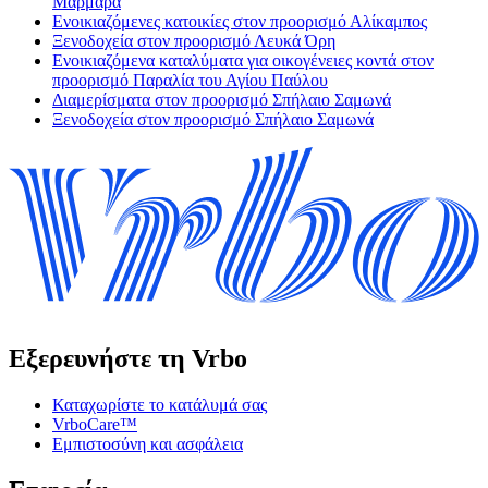
Μάρμαρα
Ενοικιαζόμενες κατοικίες στον προορισμό Αλίκαμπος
Ξενοδοχεία στον προορισμό Λευκά Όρη
Ενοικιαζόμενα καταλύματα για οικογένειες κοντά στον
προορισμό Παραλία του Αγίου Παύλου
Διαμερίσματα στον προορισμό Σπήλαιο Σαμωνά
Ξενοδοχεία στον προορισμό Σπήλαιο Σαμωνά
Εξερευνήστε τη Vrbo
Καταχωρίστε το κατάλυμά σας
VrboCare™
Εμπιστοσύνη και ασφάλεια