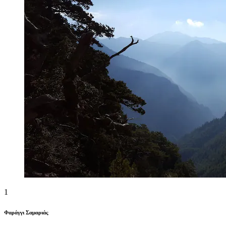
1
Φαράγγι Σαμαριάς