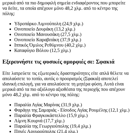
μερικά από τα πιο δημοφιλή σημεία ενδιαφέροντος που μπορείτε
να δείτε, τα οποία απέχουν μόνο 48,2 χλμ. από το κέντρο της
πόλης:
Υδροπάρκο Λιμνούπολη (24,9 χλμ.)
Οινοποιείο Δουράκη (13,2 χλμ.)
Οινοποιείο Μανουσάκη (27,5 χλμ.)
Οινοποιείο Καραβιτάκη (37,9 χλμ.)
Ιππικός Όμιλος Ρεθύμνου (40,2 χλμ.)
Καταφύγιο Βόλου (12,5 χλμ.)
Εξερευνήστε τις φυσικές ομορφιές σε: Σφακιά
Είτε λατρεύετε τις εξωτερικές δραστηριότητες είτε απλά θέλετε να
απολαύσετε το τοπίο, αυτός ο προορισμός (Σφακιά) αποτελεί
ιδανική επιλογή, για να απολαύσετε τη μητέρα φύση. Αυτά είναι
μερικά από τα πιο αξιόλογα αξιοθέατα της περιοχής που απέχουν
μόνο 48,2 χλμ. από το κέντρο της πόλης:
Παραλία Αγίας Μαρίνας (31,9 χλμ.)
Φαράγγι της Σαμαριάς - Είσοδος Αγίας Ρουμέλης (12,1 χλμ.)
Παραλία Φραγκοκάστελλο (15,9 χλμ.)
Λίμνη Κουρνά (17,7 χλμ.)
Παραλία της Γεωργιούπολης (19,4 χλμ.)
Πηγές Αργυρούπολης (21,4 χλμ.)