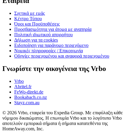
Εταιρεία
Σχετικά με εμάς
Κέντρο Τύπου
Όροι και Προϋποθέσεις
Προσβασιμότητα για άτομα με αναπηρία
Πολιτική ιδιωτικού απορρήτου
Δήλωση για τα cookies
Ειδοποίηση για παράνομο περιεχόμενο
Νομικές πληροφορίες / Επικοινωνία
Οδηγίες περιεχομένου και αναφορά περιεχομένου
Γνωρίστε την οικογένεια της Vrbo
Vrbo
Abritel.fr
FeWo-direkt.de
Bookabach.co.nz
Stayz.com.au
© 2026 Vrbo, εταιρεία του Expedia Group. Με επιφύλαξη κάθε
νόμιμου δικαιώματος. Η επωνυμία Vrbo και το λογότυπο Vrbo
αποτελούν εμπορικά σήματα ή σήματα κατατεθέντα της
HomeAway.com, Inc.