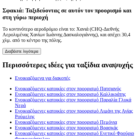
Σφακιά: Ταξιδεύοντας σε αυτόν τον προορισμό και
στη γύρω περιοχή
Το κοντινότερο αεροδρόμιο είναι το: Χανιά (CHQ-Διεθνής
Αερολιμένας Χανίων Ιωάννης Δασκαλογιάννης), και απέχει 30,4
χλμ. από το κέντρο της πόλης.
Διαβάστε λιγότερα
Περισσότερες ιδέες για ταξίδια αναψυχής
Ενοικιαζόμενα για διακοπές
Ενοικιαζόμενες κατοικίες στον προορισμό Πατσιανός
Ενοικιαζόμενες κατοικίες στον προορισμό Καλλικράτης
Ενοικιαζόμενες κατοικίες στον προορισμό Παραλία Γλυκά
Νερά
Ενοικιαζόμενες κατοικίες στον προορισμό Λιμάνι της Αγίας
Ρούμελης
Ενοικιαζόμενες κατοικίες στον προορισμό Πεμόνια
Ενοικιαζόμενες κατοικίες στον προορισμό Βρασκάς
Ενοικιαζόμενες κατοικίες στον προορισμό Ενετικό Φρούριο
Φραγκοκάστελου