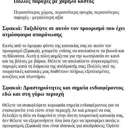
Πολλές παροχές με χαμηλό κόστος
Περισσότερος χώρος, περισσότερη ησυχία, περισσότερες
παροχές - μεγαλύτερη αξία
Σφακιά: Ταξιδέψτε σε αυτόν τον προορισμό που έχει
ατμόσφαιρα απομόνωσης
Εκτός από το όμορφο φόντο της κατοικίας σας σε αυτόν τον
προορισμό (Σφακιά), μπορείτε επίσης να απολαύσετε τα βουνά και
τη θάλασσα. Αυτή η πόλη φημίζεται για την κωπηλασία σε κανό
και τις βόλτες με βάρκα. Θέλετε να απολαύσετε συγκεκριμένες
παροχές κατά τη διάρκεια της απόδρασής σας; Πολλές από τις
τουριστικές κατοικίες μας διαθέτουν πλήρως εξοπλισμένες
κουζίνες και πλυντήριο.
Σφακιά: Δραστηριότητες και σημεία ενδιαφέροντος
εδώ και στη γύρω περιοχή
Θέλετε να ανακαλύψετε κορυφαία σημεία ενδιαφέροντος για να
επισκεφτείτε ενώ είστε στην περιοχή; Αν και μπορεί να σας
δελεάζει η ιδέα να διαμείνετε στην άνετη τουριστική κατοικία σας,
δεν θέλετε να εξερευνήσετε όλα όσα έχει να προσφέρει αυτός ο
προορισμός (Σφακιά) που είναι ιδανικός για αποδράσεις; Ορίστε