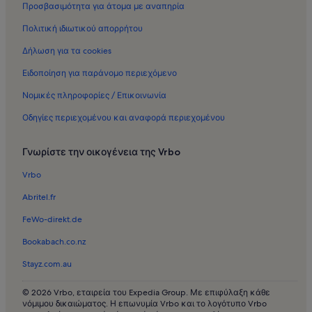
Προσβασιμότητα για άτομα με αναπηρία
Ενοικιαζόμενες κατοικίες στον προορισμό Μεσοπόταμος
Πολιτική ιδιωτικού απορρήτου
Ενοικιαζόμενες κατοικίες στον προορισμό Αρχαιολογικό
Δήλωση για τα cookies
Μουσείο Χώρας
Ενοικιαζόμενες κατοικίες στον προορισμό Λιμνοθάλασσα
Ειδοποίηση για παράνομο περιεχόμενο
Γιάλοβα
Νομικές πληροφορίες / Επικοινωνία
Ενοικιαζόμενες κατοικίες στον προορισμό Τραγάνα
Οδηγίες περιεχομένου και αναφορά περιεχομένου
Ενοικιαζόμενες κατοικίες στον προορισμό Παραλία Μπούκα-
Μάτι
Γνωρίστε την οικογένεια της Vrbo
Ενοικιαζόμενες κατοικίες στον προορισμό Πύλος
Vrbo
Ενοικιαζόμενες κατοικίες στον προορισμό Μεσσηνία
Abritel.fr
Ενοικιαζόμενες κατοικίες στον προορισμό Μαραθούπολη
FeWo-direkt.de
Ενοικιαζόμενες κατοικίες στον προορισμό Παραλία
Λαγκουβάρδου
Bookabach.co.nz
Ενοικιαζόμενες κατοικίες στον προορισμό Costa Navarino
Stayz.com.au
Ενοικιαζόμενες κατοικίες στον προορισμό Καταρράκτες
Πολυλιμνίου
© 2026 Vrbo, εταιρεία του Expedia Group. Με επιφύλαξη κάθε
νόμιμου δικαιώματος. Η επωνυμία Vrbo και το λογότυπο Vrbo
Ενοικιαζόμενες κατοικίες στον προορισμό Παραλία Ντιβάρι