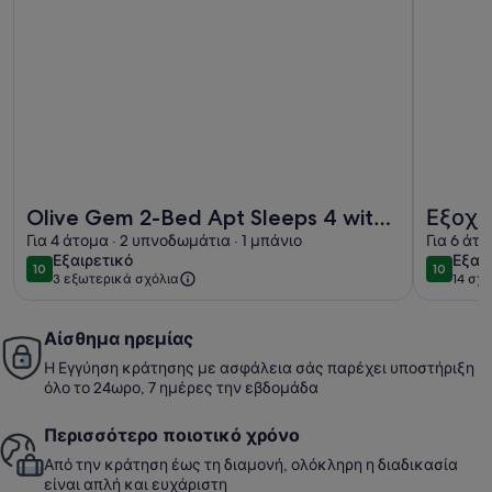
Περισσότερες πληροφορίες για το Olive Gem 2-Bed Apt Sle
Περισσότ
Olive Gem 2-Bed Apt Sleeps 4 with
Εξοχι
Fireplace
Για 4 άτομα · 2 υπνοδωμάτια · 1 μπάνιο
εκπλη
Για 6 άτο
εξαιρετικό
εξαι
Εξαιρετικό
Εξαι
10
10
10 στα 10
10 στα 1
3 εξωτερικά σχόλια
14 σχό
(14
σχόλ
Αίσθημα ηρεμίας
Η Εγγύηση κράτησης με ασφάλεια σάς παρέχει υποστήριξη
όλο το 24ωρο, 7 ημέρες την εβδομάδα
Περισσότερο ποιοτικό χρόνο
Από την κράτηση έως τη διαμονή, ολόκληρη η διαδικασία
είναι απλή και ευχάριστη