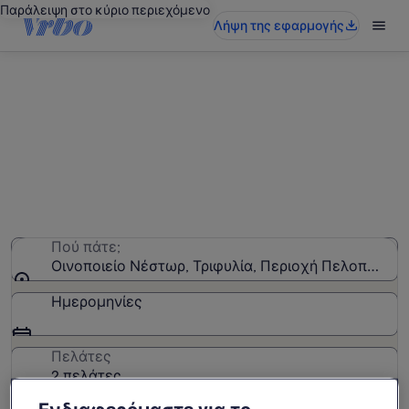
Παράλειψη στο κύριο περιεχόμενο
Λήψη της εφαρμογής
Ενοικιαζόμενα για διακοπές κοντά
στο σημείο ενδιαφέροντος
Οινοποιείο Νέστωρ
Βρήκαμε 390 εξοχικά σπίτια. Επιλέξτε τις
ημερομηνίες που επιθυμείτε και δείτε τη
διαθεσιμότητα
Πού πάτε;
Οινοποιείο Νέστωρ, Τριφυλία, Περιοχή Πελοποννή
Ημερομηνίες
Πελάτες
2 πελάτες