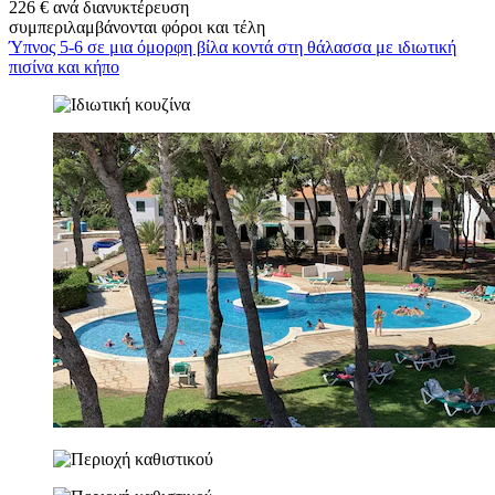
226 € ανά διανυκτέρευση
συμπεριλαμβάνονται φόροι και τέλη
Ύπνος 5-6 σε μια όμορφη βίλα κοντά στη θάλασσα με ιδιωτική
πισίνα και κήπο