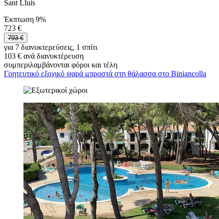
Sant Lluis
Έκπτωση 9%
723 €
793 €
για 7 διανυκτερεύσεις, 1 σπίτι
103 € ανά διανυκτέρευση
συμπεριλαμβάνονται φόροι και τέλη
Γοητευτικό εξοχικό ψαρά μπροστά στη θάλασσα στο Biniancolla