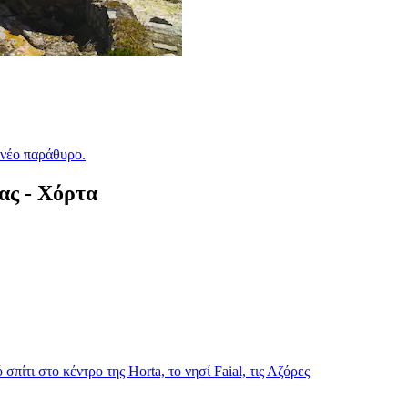
 νέο παράθυρο.
ας - Χόρτα
σπίτι στο κέντρο της Horta, το νησί Faial, τις Αζόρες