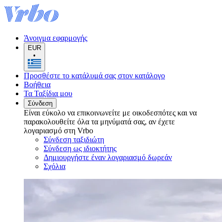
Άνοιγμα εφαρμογής
EUR
•
Προσθέστε το κατάλυμά σας στον κατάλογο
Βοήθεια
Τα Ταξίδια μου
Σύνδεση
Είναι εύκολο να επικοινωνείτε με οικοδεσπότες και να
παρακολουθείτε όλα τα μηνύματά σας, αν έχετε
λογαριασμό στη Vrbo
Σύνδεση ταξιδιώτη
Σύνδεση ως ιδιοκτήτης
Δημιουργήστε έναν λογαριασμό δωρεάν
Σχόλια