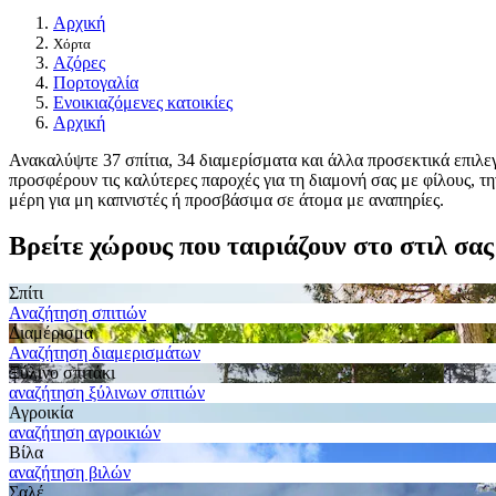
Αρχική
Χόρτα
Αζόρες
Πορτογαλία
Ενοικιαζόμενες κατοικίες
Αρχική
Ανακαλύψτε 37 σπίτια, 34 διαμερίσματα και άλλα προσεκτικά επιλεγ
προσφέρουν τις καλύτερες παροχές για τη διαμονή σας με φίλους, την
μέρη για μη καπνιστές ή προσβάσιμα σε άτομα με αναπηρίες.
Βρείτε χώρους που ταιριάζουν στο στιλ σας
Σπίτι
Αναζήτηση σπιτιών
Διαμέρισμα
Αναζήτηση διαμερισμάτων
Ξύλινο σπιτάκι
αναζήτηση ξύλινων σπιτιών
Αγροικία
αναζήτηση αγροικιών
Βίλα
αναζήτηση βιλών
Σαλέ