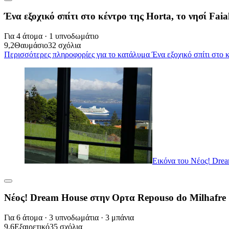
Ένα εξοχικό σπίτι στο κέντρο της Horta, το νησί Faial
Για 4 άτομα · 1 υπνοδωμάτιο
9,2
Θαυμάσιο
32 σχόλια
Περισσότερες πληροφορίες για το κατάλυμα Ένα εξοχικό σπίτι στο κέν
Εικόνα του Νέος! Drea
Νέος! Dream House στην Ορτα Repouso do Milhafre 
Για 6 άτομα · 3 υπνοδωμάτια · 3 μπάνια
9,6
Εξαιρετικό
35 σχόλια