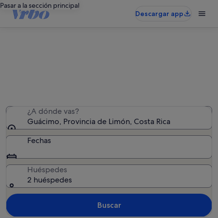
Pasar a la sección principal
Descargar app
Alquileres vacacionales en Guácimo
Hemos encontrado 40 alquileres vacacionales:
introduce las fechas para ver la disponibilidad
¿A dónde vas?
Guácimo, Provincia de Limón, Costa Rica
Fechas
Huéspedes
2 huéspedes
Buscar