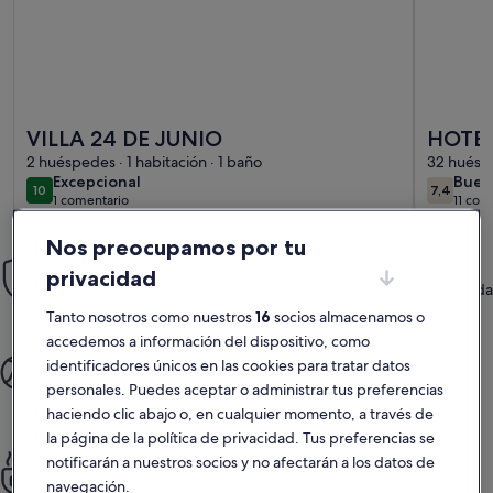
Más información sobre VILLA 24 DE JUNIO
Más info
VILLA 24 DE JUNIO
HOTEL
2 huéspedes · 1 habitación · 1 baño
TABA
32 huéspe
excepcional
bue
Excepcional
Buen
10
7,4
10 de 10
7,4 de 1
1 comentario
11 com
(1 comentario)
Nos preocupamos por tu
Tranquilidad
privacidad
Aprovecha nuestra Garantía Reserva con Confianza, que te brinda
atención 24/7.
Tanto nosotros como nuestros
16
socios almacenamos o
accedemos a información del dispositivo, como
Más tiempo para disfrutar
identificadores únicos en las cookies para tratar datos
Regálate un viaje sin complicaciones: desde que reservas hasta
personales. Puedes aceptar o administrar tus preferencias
que llegas a tu destino.
haciendo clic abajo o, en cualquier momento, a través de
la página de la política de privacidad. Tus preferencias se
Siéntete como en casa
notificarán a nuestros socios y no afectarán a los datos de
Disfruta de cocinas totalmente equipadas, piscinas, terrazas y
navegación.