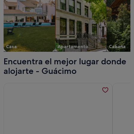
Casa
Apartamento
Cabaña
Encuentra el mejor lugar donde
alojarte - Guácimo
Más información sobre VILLA 24 DE JUNIO
Más info