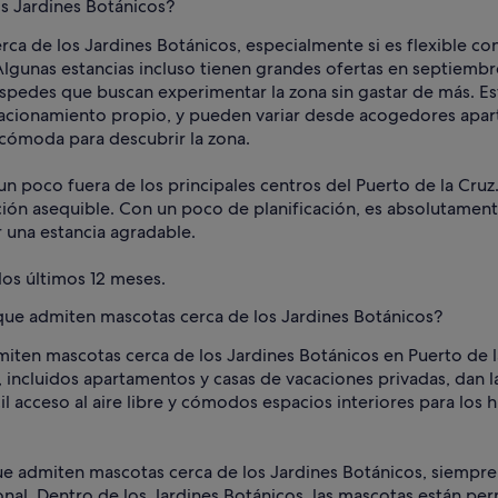
os Jardines Botánicos?
rca de los Jardines Botánicos, especialmente si es flexible con 
lgunas estancias incluso tienen grandes ofertas en septiembre
spedes que buscan experimentar la zona sin gastar de más. Es
stacionamiento propio, y pueden variar desde acogedores apa
 cómoda para descubrir la zona.
 un poco fuera de los principales centros del Puerto de la Cruz
pción asequible. Con un poco de planificación, es absolutame
 una estancia agradable.
los últimos 12 meses.
 que admiten mascotas cerca de los Jardines Botánicos?
en mascotas cerca de los Jardines Botánicos en Puerto de la Cru
incluidos apartamentos y casas de vacaciones privadas, dan 
il acceso al aire libre y cómodos espacios interiores para lo
ue admiten mascotas cerca de los Jardines Botánicos, siempre c
ional. Dentro de los Jardines Botánicos, las mascotas están pe