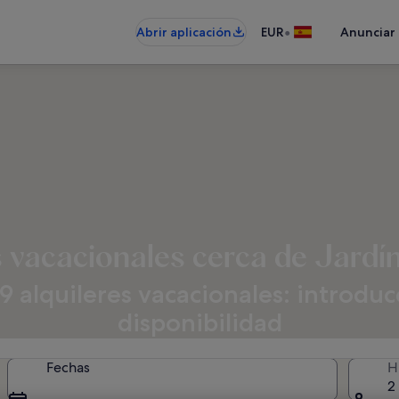
•
Abrir aplicación
EUR
Anunciar
s vacacionales cerca de Jardí
alquileres vacacionales: introduce 
disponibilidad
Fechas
H
2