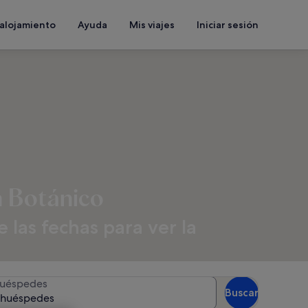
 alojamiento
Ayuda
Mis viajes
Iniciar sesión
n Botánico
las fechas para ver la
uéspedes
Buscar
 huéspedes