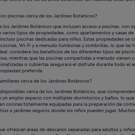
con piscinas cerca de los Jardines Botánicos?
e los Jardines Botánicos que incluyen acceso a piscinas, con
e varios tipos de propiedades, como apartamentos y casas de 
 e incluso piscinas dedicadas para niños. Estas propiedades se 
cocinas, Wi-Fi y a menudo tumbonas y sombrillas, lo que las 
al, considere los beneficios de los diferentes tipos de piscina
iva, mientras que las piscinas compartidas a menudo vienen co
matizadas o cubiertas asegurará el disfrute durante todo el añ
propiedad preferida.
familiares cerca de los Jardines Botánicos?
s disponibles cerca de los Jardines Botánicos, que comprend
 un amplio espacio con múltiples dormitorios y baños, lo que
yen cocinas totalmente equipadas para la preparación de comida
patios o jardines seguros donde los niños pueden jugar. Much
s que ofrezcan áreas de descanso separadas para adultos y niños