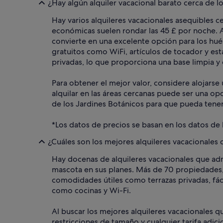
¿Hay algún alquiler vacacional barato cerca de l
Hay varios alquileres vacacionales asequibles ce
económicas suelen rondar las 45 £ por noche. A
convierte en una excelente opción para los hué
gratuitos como WiFi, artículos de tocador y e
privadas, lo que proporciona una base limpia y
Para obtener el mejor valor, considere alojarse
alquilar en las áreas cercanas puede ser una o
de los Jardines Botánicos para que pueda tener
*Los datos de precios se basan en los datos de 
¿Cuáles son los mejores alquileres vacacionales
Hay docenas de alquileres vacacionales que admit
mascota en sus planes. Más de 70 propiedades, 
comodidades útiles como terrazas privadas, fác
como cocinas y Wi-Fi.
Al buscar los mejores alquileres vacacionales q
restricciones de tamaño y cualquier tarifa adic