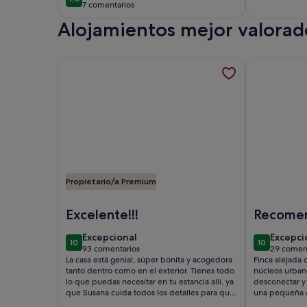
9,8 de 10
7 comentarios
(7 comentarios)
Alojamientos mejor valorado
Más información sobre Casa de campo inundada de 
Más informac
Propietario/a Premium
Imagen de Casa de campo inundada de luz con cone
Imagen de Lof
Excelente!!!
Recome
descone
excepcional
excepc
Excepcional
Excepci
10
10
10 de 10
10 de 10
93 comentarios
29 coment
(93 comentarios)
(29 com
La casa está genial, súper bonita y acogedora
Finca alejada d
tanto dentro como en el exterior. Tienes todo
núcleos urbano
lo que puedas necesitar en tu estancia allí, ya
desconectar y 
que Susana cuida todos los detalles para que
una pequeña a
no te falte de nada, desde dejarte comida y
refrescarse. Muy bien cuidada y con un gusto