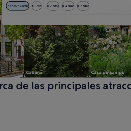
Fechas exactas
± 1 día
± 2 días
± 3 días
± 7 días
Cabaña
Casa de campo
ca de las principales atrac
n una ventana nueva.