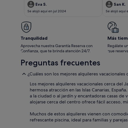
bebida de bienvenida (muchas gracias!)
exquisito.
Eva S.
San K.
hasta dejarte bolsa y toallas de playa, termo,
Se alojó aquí en jul 2024
Se alojó aquí
nevera portátil... Susana es un encanto,
disponible en todo momento para lo que
necesites. Hemos estado muy a gusto y
hemos disfrutado un montón de la casa y por
supuesto de su bonita zona exterior.
Tranquilidad
Más tiem
Aprovecha nuestra Garantía Reserva con
Regálate un
Confianza, que te brinda atención 24/7.
que reserva
Preguntas frecuentes
¿Cuáles son los mejores alquileres vacacionales 
Los mejores alquileres vacacionales cerca del 
hermosa atracción en las Islas Canarias, Espa
a la ciudad o al jardín y encantadoras casas de
alojarse cerca del centro ofrece fácil acceso,
Muchos de estos alquileres vienen con comodida
refrescante piscina, ideal para familias y pareja