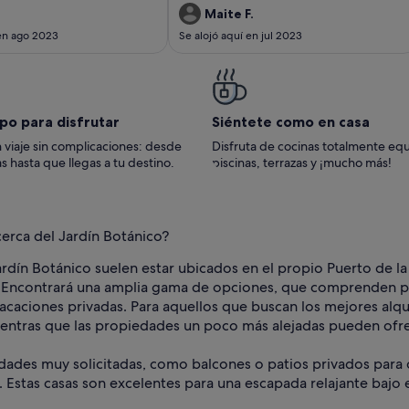
Maite F.
 en ago 2023
Se alojó aquí en jul 2023
po para disfrutar
Siéntete como en casa
 viaje sin complicaciones: desde
Disfruta de cocinas totalmente eq
s hasta que llegas a tu destino.
piscinas, terrazas y ¡mucho más!
cerca del Jardín Botánico?
Jardín Botánico suelen estar ubicados en el propio Puerto de 
ña. Encontrará una amplia gama de opciones, que comprenden 
 vacaciones privadas. Para aquellos que buscan los mejores alqu
 mientras que las propiedades un poco más alejadas pueden ofr
des muy solicitadas, como balcones o patios privados para dis
s. Estas casas son excelentes para una escapada relajante bajo e