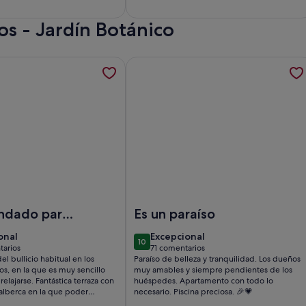
free
s - Jardín Botánico
luz con conexión WiFi * Oferta de última hora *, se abre en
ión sobre Loft en La Orotava, con WiFi gratis, AC, gran terraza,
Más información sobre Casa adosada 
xión WiFi * Oferta de última hora *
t en La Orotava, con WiFi gratis, AC, gran terraza, vistas al ma
Imagen de Casa adosada con magnifi
ndado para
Es un paraíso
ctar
ional
excepcional
onal
Excepcional
10
10 de 10
arios
71 comentarios
entarios)
(71 comentarios)
el bullicio habitual en los
Paraíso de belleza y tranquilidad. Los dueños
s, en la que es muy sencillo
muy amables y siempre pendientes de los
relajarse. Fantástica terraza con
huéspedes. Apartamento con todo lo
lberca en la que poder
necesario. Piscina preciosa. 🎉💗