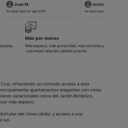
todo.
Estuvimos muy agusto, el a
Juan M.
Ioritz Z.
todo lo necesario para pasa
Se alojó aquí en ago 2021
Se alojó aquí en sept 2020
larga temporada. Barbara es encantadora y
muy enrollada. Disponible 
cualquier cosa que necesites. Iniguala
estancia. 100% recomendab
deseando poder volver.
Más por menos
uipadas,
Más espacio, más privacidad, más servicios y
¡una mejor relación calidad-precio!
la Cruz, ofreciendo un cómodo acceso a esta
principalmente apartamentos elegantes con vistas
ileres vacacionales cerca del Jardín Botánico,
ecer más espacio.
frutar del clima cálido, y acceso a una
l sol.