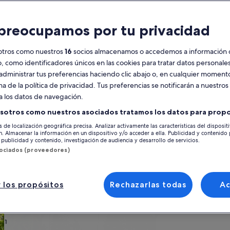
Calendario
preocupamos por tu privacidad
Tus
agosto de 2026
se
meses
otros como nuestros
16
socios almacenamos o accedemos a información 
actuales
o, como identificadores únicos en las cookies para tratar datos personal
son
lunes
martes
miércoles
jueves
viernes
sábado
domingo
lunes
m
lun.
mar.
mié.
jue.
vie.
sáb.
dom.
lun.
mar.
administrar tus preferencias haciendo clic abajo o, en cualquier momento
August
na de la política de privacidad. Tus preferencias se notificarán a nuestros
de
a los datos de navegación.
2026
1
1
2
2
 Cruz de Tenerife
Puerto de la Cruz
La Paz
Alquileres vacacionales cerca de
y
sotros como nuestros asociados tratamos los datos para propo
September
s de localización geográfica precisa. Analizar activamente las características del disposit
3
4
5
6
7
8
7
8
9
9
otánico. Los alquileres vacacionales tienen todos los servicios que tanto 
de
ón. Almacenar la información en un dispositivo y/o acceder a ella. Publicidad y contenido
e alojamiento que busques: ten por seguro que aquí darás con uno que cu
publicidad y contenido, investigación de audiencia y desarrollo de servicios.
2026.
sociados (proveedores)
10
11
12
13
14
15
14
15
1
16
17
18
19
20
21
22
21
22
2
23
 los propósitos
Rechazarlas todas
A
 tu estilo
24
25
26
27
28
29
28
29
3
30
s
Buscar cabañas
Buscar casas de ca
31