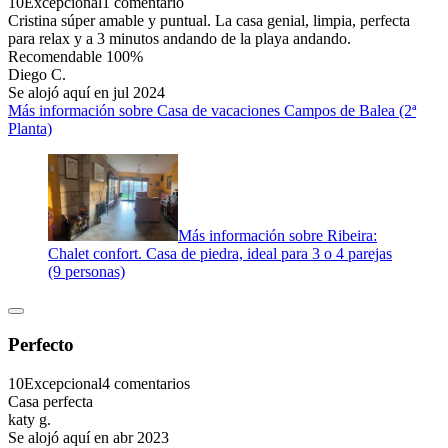
10
Excepcional
1 comentario
Cristina súper amable y puntual. La casa genial, limpia, perfecta
para relax y a 3 minutos andando de la playa andando.
Recomendable 100%
Diego C.
Se alojó aquí en jul 2024
Más información sobre Casa de vacaciones Campos de Balea (2ª
Planta)
Más información sobre Ribeira:
Chalet confort. Casa de piedra, ideal para 3 o 4 parejas
(9 personas)
Perfecto
10
Excepcional
4 comentarios
Casa perfecta
katy g.
Se alojó aquí en abr 2023