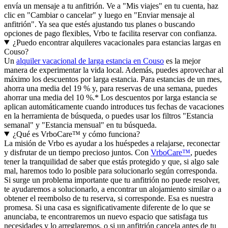
envía un mensaje a tu anfitrión. Ve a "Mis viajes" en tu cuenta, haz
clic en "Cambiar o cancelar" y luego en "Enviar mensaje al
anfitrión". Ya sea que estés ajustando tus planes o buscando
opciones de pago flexibles, Vrbo te facilita reservar con confianza.
¿Puedo encontrar alquileres vacacionales para estancias largas en
Couso?
Un
alquiler vacacional de larga estancia en Couso
es la mejor
manera de experimentar la vida local. Además, puedes aprovechar al
máximo los descuentos por larga estancia. Para estancias de un mes,
ahorra una media del 19 % y, para reservas de una semana, puedes
ahorrar una media del 10 %.* Los descuentos por larga estancia se
aplican automáticamente cuando introduces tus fechas de vacaciones
en la herramienta de búsqueda, o puedes usar los filtros "Estancia
semanal" y "Estancia mensual" en tu búsqueda.
¿Qué es VrboCare™ y cómo funciona?
La misión de Vrbo es ayudar a los huéspedes a relajarse, reconectar
y disfrutar de un tiempo precioso juntos. Con
VrboCare™
, puedes
tener la tranquilidad de saber que estás protegido y que, si algo sale
mal, haremos todo lo posible para solucionarlo según corresponda.
Si surge un problema importante que tu anfitrión no puede resolver,
te ayudaremos a solucionarlo, a encontrar un alojamiento similar o a
obtener el reembolso de tu reserva, si corresponde. Esa es nuestra
promesa. Si una casa es significativamente diferente de lo que se
anunciaba, te encontraremos un nuevo espacio que satisfaga tus
necesidades y lo arreglaremos, o si un anfitrión cancela antes de tu