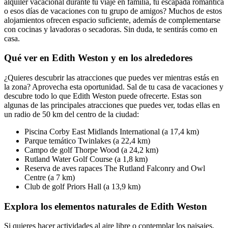
alquiler vacacional durante tu viaje en familia, tu escapada romántica
o esos días de vacaciones con tu grupo de amigos? Muchos de estos
alojamientos ofrecen espacio suficiente, además de complementarse
con cocinas y lavadoras o secadoras. Sin duda, te sentirás como en
casa.
Qué ver en Edith Weston y en los alrededores
¿Quieres descubrir las atracciones que puedes ver mientras estás en
la zona? Aprovecha esta oportunidad. Sal de tu casa de vacaciones y
descubre todo lo que Edith Weston puede ofrecerte. Estas son
algunas de las principales atracciones que puedes ver, todas ellas en
un radio de 50 km del centro de la ciudad:
Piscina Corby East Midlands International (a 17,4 km)
Parque temático Twinlakes (a 22,4 km)
Campo de golf Thorpe Wood (a 24,2 km)
Rutland Water Golf Course (a 1,8 km)
Reserva de aves rapaces The Rutland Falconry and Owl
Centre (a 7 km)
Club de golf Priors Hall (a 13,9 km)
Explora los elementos naturales de Edith Weston
Si quieres hacer actividades al aire libre o contemplar los paisajes,