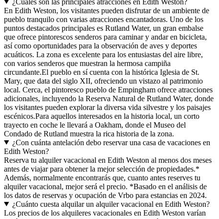
¿Cuáles son las principales atracciones en Edith Weston?
En Edith Weston, los visitantes pueden disfrutar de un ambiente de
pueblo tranquilo con varias atracciones encantadoras. Uno de los
puntos destacados principales es Rutland Water, un gran embalse
que ofrece pintorescos senderos para caminar y andar en bicicleta,
así como oportunidades para la observación de aves y deportes
acuáticos. La zona es excelente para los entusiastas del aire libre,
con varios senderos que muestran la hermosa campiña
circundante.El pueblo en sí cuenta con la histórica Iglesia de St.
Mary, que data del siglo XII, ofreciendo un vistazo al patrimonio
local. Cerca, el pintoresco pueblo de Empingham ofrece atracciones
adicionales, incluyendo la Reserva Natural de Rutland Water, donde
los visitantes pueden explorar la diversa vida silvestre y los paisajes
escénicos.Para aquellos interesados en la historia local, un corto
trayecto en coche le llevará a Oakham, donde el Museo del
Condado de Rutland muestra la rica historia de la zona.
¿Con cuánta antelación debo reservar una casa de vacaciones en
Edith Weston?
Reserva tu alquiler vacacional en Edith Weston al menos dos meses
antes de viajar para obtener la mejor selección de propiedades.*
Además, normalmente encontrarás que, cuanto antes reserves tu
alquiler vacacional, mejor será el precio. *Basado en el análisis de
los datos de reservas y ocupación de Vrbo para estancias en 2024.
¿Cuánto cuesta alquilar un alquiler vacacional en Edith Weston?
Los precios de los alquileres vacacionales en Edith Weston varían