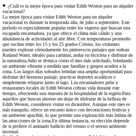
¿Cuál es la mejor época para visitar Edith Weston para un alquiler
vacacional?
La mejor época para visitar Edith Weston para un alquiler
vacacional es durante la temporada alta, de julio a septiembre. Este
período es especialmente popular entre los viajeros que buscan una
escapada encantadora, ya que ofrece el clima más cálido y una
abundancia de actividades al aire libre. Con temperaturas promedio
que oscilan entre los 15 y los 25 grados Celsius, los visitantes
pueden explorar cómodamente los pintorescos paisajes que rodean
Rutland Water, ideales para caminar, andar en bicicleta y disfrutar de
la naturaleza.Julio se destaca como el mes más solicitado, brindando
un ambiente vibrante a medida que familias y grupos acuden a la
zona. Los largos días soleados brindan una amplia oportunidad para
disfrutar del hermoso paisaje, practicar deportes acuáticos o
simplemente relajarse junto al lago. Los encantadores pubs y
restaurantes locales de Edith Weston cobran vida durante este
tiempo, ofreciendo una muestra de la hospitalidad de la región.Para
aquellos que buscan ahorrar sin dejar de disfrutar de la belleza de
Edith Weston, consideren visitar en diciembre. Aunque este mes es
más tranquilo, ofrece un encanto único con decoraciones festivas y
un ambiente apacible, lo que permite una exploración más íntima de
las atracciones de la zona.En última instancia, su elección depende
de si prefiere el animado bullicio del verano o el sereno ambiente
invernal.