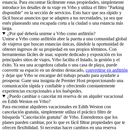
estancia. Para encontrar fácilmente estas propiedades, simplemente
introduce los detalles de tu viaje en Vrbo y utiliza el filtro "Parking
disponible" en la sección de servicios. Esto hace que sea rápido y
fácil buscar anuncios que se adapten a tus necesidades, ya sea que
estés planeando una escapada corta a la ciudad o una estancia más
larga.
¿Por qué debería unirme a Vrbo como anfitrión?
Unirse a Vrbo como anfitrión abre la puerta a una comunidad global
de viajeros que buscan estancias únicas, dándole la oportunidad de
obtener ingresos de su propiedad en sus propios términos. Con
herramientas fáciles de usar, soporte dedicado y exposición en los
principales sitios de viajes, Vrbo facilita el listado, la gestión y el
éxito. Ya sea una acogedora cabaña o una casa de playa, puede
convertir su espacio en un destino destacado,
convertirse en anfitrión
y dejar que Vrbo se encargue del trabajo pesado para ayudarle a
prosperar. Gane una insignia de Premier Host proporcionando una
comunicación rápida y confiable y ofreciendo constantemente
experiencias excepcionales a los huéspedes.
¿Puedo cambiar o cancelar mi reserva de un alquiler vacacional
en Edith Weston en Vrbo?
Para encontrar alquileres vacacionales en Edith Weston con
cancelación gratuita, simplemente utiliza el práctico filtro de
búsqueda "Cancelación gratuita" de Vrbo. Entendemos que los
planes pueden cambiar, por lo que es fácil filtrar propiedades que te
ofrecen flexibilidad. Si necesitas hacer cambios en una reserva