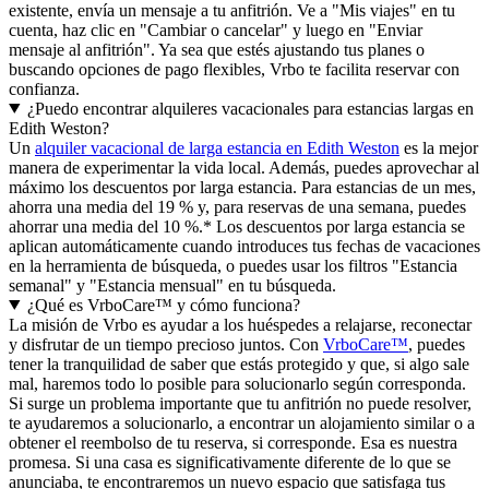
existente, envía un mensaje a tu anfitrión. Ve a "Mis viajes" en tu
cuenta, haz clic en "Cambiar o cancelar" y luego en "Enviar
mensaje al anfitrión". Ya sea que estés ajustando tus planes o
buscando opciones de pago flexibles, Vrbo te facilita reservar con
confianza.
¿Puedo encontrar alquileres vacacionales para estancias largas en
Edith Weston?
Un
alquiler vacacional de larga estancia en Edith Weston
es la mejor
manera de experimentar la vida local. Además, puedes aprovechar al
máximo los descuentos por larga estancia. Para estancias de un mes,
ahorra una media del 19 % y, para reservas de una semana, puedes
ahorrar una media del 10 %.* Los descuentos por larga estancia se
aplican automáticamente cuando introduces tus fechas de vacaciones
en la herramienta de búsqueda, o puedes usar los filtros "Estancia
semanal" y "Estancia mensual" en tu búsqueda.
¿Qué es VrboCare™ y cómo funciona?
La misión de Vrbo es ayudar a los huéspedes a relajarse, reconectar
y disfrutar de un tiempo precioso juntos. Con
VrboCare™
, puedes
tener la tranquilidad de saber que estás protegido y que, si algo sale
mal, haremos todo lo posible para solucionarlo según corresponda.
Si surge un problema importante que tu anfitrión no puede resolver,
te ayudaremos a solucionarlo, a encontrar un alojamiento similar o a
obtener el reembolso de tu reserva, si corresponde. Esa es nuestra
promesa. Si una casa es significativamente diferente de lo que se
anunciaba, te encontraremos un nuevo espacio que satisfaga tus