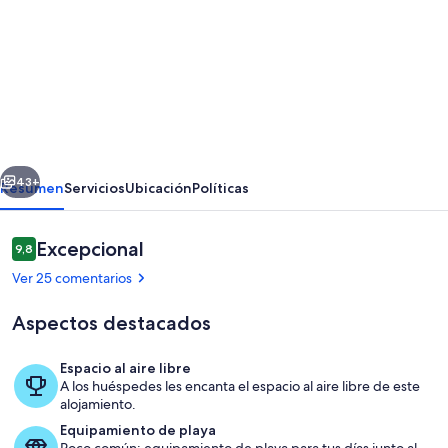
imágenes
de
Atractiva
casa
de
campo
erior
Siguiente
Una
43+
Resumen
Servicios
Ubicación
Políticas
piscina
con
Comentarios
Excepcional
9,8
9,8 de 10
vistas
Ver 25 comentarios
al
Aspectos destacados
río
y
Espacio al aire libre
Portugal.
A los huéspedes les encanta el espacio al aire libre de este
Piscina
alojamiento.
Camina
Equipamiento de playa