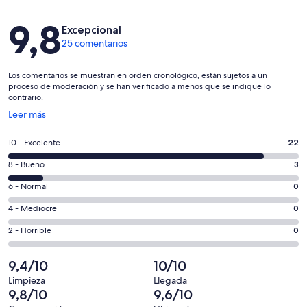
Comentarios
9,8
Excepcional
25 comentarios
Los comentarios se muestran en orden cronológico, están sujetos a un
proceso de moderación y se han verificado a menos que se indique lo
contrario.
Se
Leer más
abre
en
22
10 - Excelente
22
una
comentarios
ventana
3
8 - Bueno
3
de
nueva
comentarios
un
0
6 - Normal
0
de
total
comentarios
un
0
4 - Mediocre
0
de
de
total
comentarios
25
un
0
2 - Horrible
0
de
de
con
total
comentarios
25
un
una
de
de
9,4/10
10/10
con
total
puntuación
25
un
una
de
Limpieza
Llegada
de
con
total
9,8/10
9,6/10
puntuación
25
10
una
de