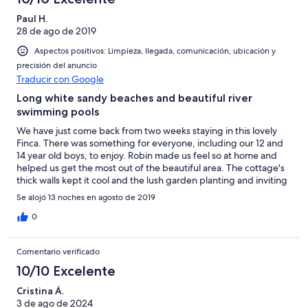
Paul H.
28 de ago de 2019
Aspectos positivos: Limpieza, llegada, comunicación, ubicación y
precisión del anuncio
Traducir con Google
Long white sandy beaches and beautiful river
swimming pools
We have just come back from two weeks staying in this lovely
Finca. There was something for everyone, including our 12 and
14 year old boys, to enjoy. Robin made us feel so at home and
helped us get the most out of the beautiful area. The cottage's
thick walls kept it cool and the lush garden planting and inviting
pool made it a wonderful place to return to after exploring or
Se alojó 13 noches en agosto de 2019
laze about all day. The area has everything from the long white
sandy beaches of Portugal, just over the river, or our favourite,
0
beautiful river swimming pools that wind their way through
eycalyptus woods. We liked that it is not a 'touristy' area and
Comentario verificado
Robin helped us find places we would't have got to alone. We
were there in Fiesta season, which was very entertaining. They
10/10 Excelente
certainly like their daytime fireworks and drums! Last mention
Cristina Á.
goes to Broc (a collie) who worked as hard as his owner to make
3 de ago de 2024
sure we had a lovely time. Thank you so much Robin.