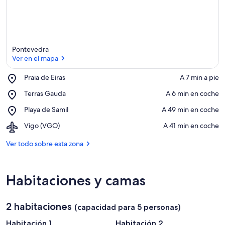
Pontevedra
Ver en el mapa
Place,
Praia de Eiras
‪A 7 min a pie‬
Praia
Ver en el mapa
Place,
Terras Gauda
‪A 6 min en coche‬
de
Terras
Eiras
Place,
Playa de Samil
‪A 49 min en coche‬
Gauda
Playa
Airport,
Vigo (VGO)
‪A 41 min en coche‬
de
Vigo
Samil
(VGO)
Ver todo sobre esta zona
Habitaciones y camas
2 habitaciones
(capacidad para 5 personas)
Habitación 1
Habitación 2