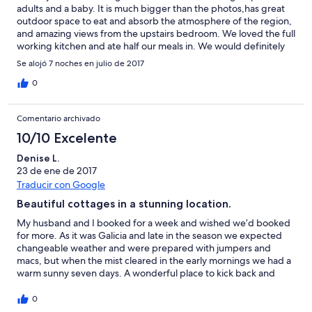
adults and a baby. It is much bigger than the photos,has great
outdoor space to eat and absorb the atmosphere of the region,
and amazing views from the upstairs bedroom. We loved the full
working kitchen and ate half our meals in. We would definitely
return to Finca Rio Minho again and we never repeat holidays.
Se alojó 7 noches en julio de 2017
There are so many places to explore nearby - we barely touched
the surface during our 8 days there. Highly recommend renting
0
bikes to ride along the trails just outside the cottage that go
along the river and you can take a bridge to a cute town in
Comentario archivado
Portugal. To finish it off, Robin and Deb were amazing hosts who
did not hesitate to help with anything we needed - Robin even
10/10 Excelente
introduced us to some of his friends at the village fiesta. Just
Denise L.
book it!
23 de ene de 2017
Traducir con Google
Beautiful cottages in a stunning location.
My husband and I booked for a week and wished we’d booked
for more. As it was Galicia and late in the season we expected
changeable weather and were prepared with jumpers and
macs, but when the mist cleared in the early mornings we had a
warm sunny seven days. A wonderful place to kick back and
soak up the sun, swim in the pool and enjoy beautiful views of
Portugal from the terrace or explore fabulous sea and river
0
beaches just a short walk or drive away. We stayed in one of the