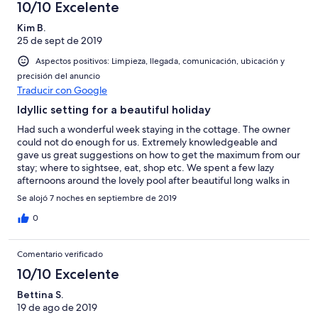
10/10 Excelente
Kim B.
25 de sept de 2019
Aspectos positivos: Limpieza, llegada, comunicación, ubicación y
precisión del anuncio
Traducir con Google
Idyllic setting for a beautiful holiday
Had such a wonderful week staying in the cottage. The owner
could not do enough for us. Extremely knowledgeable and
gave us great suggestions on how to get the maximum from our
stay; where to sightsee, eat, shop etc. We spent a few lazy
afternoons around the lovely pool after beautiful long walks in
the mornings. We even walked to Portugal! A couple of
Se alojó 7 noches en septiembre de 2019
evenings we sat eating our dinner on the beautiful veranda
overlooking Portugal. Cannot recommend this beautiful gem
0
enough.
Comentario verificado
10/10 Excelente
Bettina S.
19 de ago de 2019