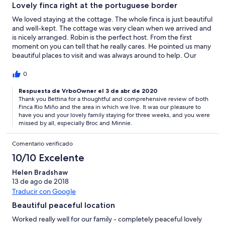
Lovely finca right at the portuguese border
We loved staying at the cottage. The whole finca is just beautiful
and well-kept. The cottage was very clean when we arrived and
is nicely arranged. Robin is the perfect host. From the first
moment on you can tell that he really cares. He pointed us many
beautiful places to visit and was always around to help. Our
three kids loved the dog and the cat which really made them
feel at home. The surrounding is also just lovely. There are many
0
diffenrent places to swim, from pozos in fresh water rivers to
beaches at the Rio Minho and the Atlantik Ocean. We stayed
Respuesta de VrboOwner el 3 de abr de 2020
Thank you Bettina for a thoughtful and comprehensive review of both
there in July and the weather was nice but not too hot. We will
Finca Rio Miño and the area in which we live. It was our pleasure to
definitely come back!
have you and your lovely family staying for three weeks, and you were
missed by all, especially Broc and Minnie.
Comentario verificado
10/10 Excelente
Helen Bradshaw
13 de ago de 2018
Traducir con Google
Beautiful peaceful location
Worked really well for our family - completely peaceful lovely