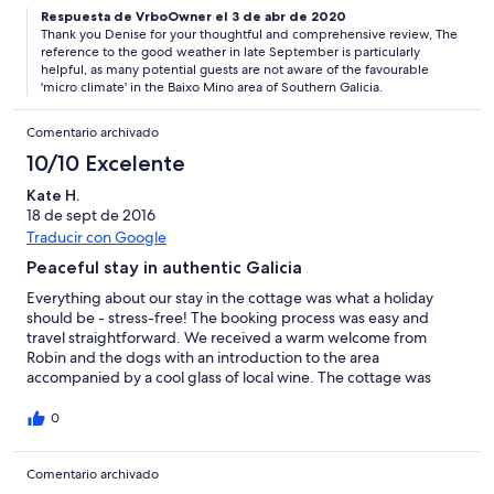
Casitas, which were cosy and well equipped. We like to eat in as
Respuesta de VrboOwner el 3 de abr de 2020
Thank you Denise for your thoughtful and comprehensive review, The
well as sample local cuisine and the kitchen had everything a
reference to the good weather in late September is particularly
master chef needs and Robin was on hand to provide any extras
helpful, as many potential guests are not aware of the favourable
needed. Robin was a friendly and accommodating host, nothing
'micro climate' in the Baixo Mino area of Southern Galicia.
was too much trouble and he pointed us at some of the best
local bars & restaurants for fabulous food, great walks and
Comentario archivado
amazing views - a mine of local information. We were so taken
with the area, he even took us to visit some properties for sale
10/10 Excelente
I’m not a dog or cat lover, but, much to my children’s
Kate H.
amazement, I fell in love with Robin’s dogs Broc, and Dylan and
18 de sept de 2016
cats Minnie and Pixie who all made us feel welcome and at
home. Fabulous place. Looking forward to returning.
Traducir con Google
Peaceful stay in authentic Galicia
Everything about our stay in the cottage was what a holiday
should be - stress-free! The booking process was easy and
travel straightforward. We received a warm welcome from
Robin and the dogs with an introduction to the area
accompanied by a cool glass of local wine. The cottage was
perfect - clean and well-equipped. Robin ensured we had all
we needed and his local knowledge was invaluable as we set
0
out to explore the area. He arranged bike hire for a week of our
stay. The bikes just turned up without us having to do anything.
Comentario archivado
We enjoyed a variety of cycle rides including flat riverside cycle