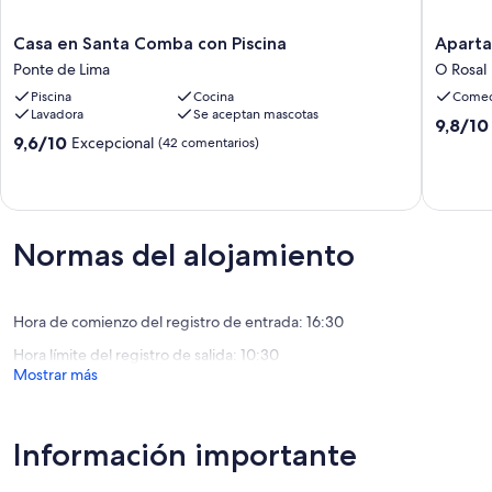
Casa
Apartam
Casa en Santa Comba con Piscina
en
Spellos
Ponte de Lima
O Rosal
Santa
O
Piscina
Cocina
Comed
Comba
Rosal,
Lavadora
Se aceptan mascotas
con
Ponteve
9.8
9,8/10
Piscina
O
9.6
9,6/10
Excepcional
sobre
(42 comentarios)
Ponte
Rosal
sobre
10,
de
10,
Excepcio
Lima
Excepcional,
(7 comen
(42 comentarios)
Normas del alojamiento
Hora de comienzo del registro de entrada: 16:30
Hora límite del registro de salida: 10:30
Mostrar más
Información importante