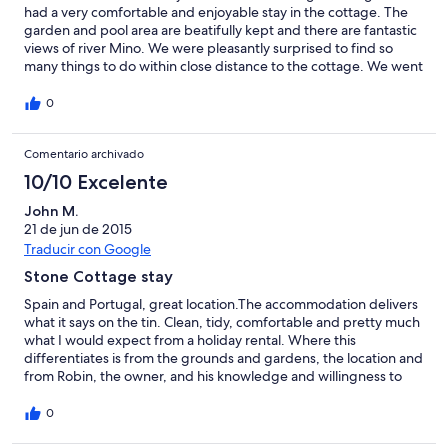
to low 30's. Our only regret is not being there for 2 weeks, but
had a very comfortable and enjoyable stay in the cottage. The
maybe next year!
garden and pool area are beatifully kept and there are fantastic
views of river Mino. We were pleasantly surprised to find so
many things to do within close distance to the cottage. We went
canoeing, cycling, walking and body boarding as well as
enjoying excellent tapas and wine at 2 restaurants within
0
walking distance. Robin was helpful in giving suggestions and
ideas, including booking us in for a paella! What makes this area
Comentario archivado
interesting is the variety including trips to nearby Portugal.
Highly recommended and planning to return when our kids are
10/10 Excelente
old enough to do the white water rafting! The Phelps family with
2 kids 12 and 10
John M.
21 de jun de 2015
Traducir con Google
Stone Cottage stay
Spain and Portugal, great location.The accommodation delivers
what it says on the tin. Clean, tidy, comfortable and pretty much
what I would expect from a holiday rental. Where this
differentiates is from the grounds and gardens, the location and
from Robin, the owner, and his knowledge and willingness to
share it. There is so much to see and do both sides of the
border. Walk the Minho river and spend time looking at the
0
wildlife. Smashing walks. Restaurants locally and further afield