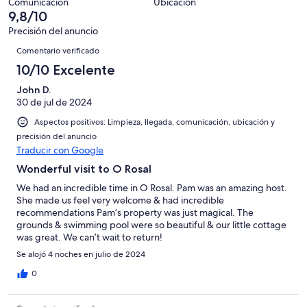
de
con
Comunicación
Ubicación
-
puntuación
25
9,8/10
8
una
Excelente
de
con
-
puntuación
Precisión del anuncio
6
una
Comentarios
Bueno
de
Comentario verificado
-
puntuación
4
Normal
de
10/10 Excelente
-
2
Mediocre
John D.
-
30 de jul de 2024
Horrible
Aspectos positivos: Limpieza, llegada, comunicación, ubicación y
precisión del anuncio
Traducir con Google
Wonderful visit to O Rosal
We had an incredible time in O Rosal. Pam was an amazing host.
She made us feel very welcome & had incredible
recommendations Pam’s property was just magical. The
grounds & swimming pool were so beautiful & our little cottage
was great. We can’t wait to return!
Se alojó 4 noches en julio de 2024
0