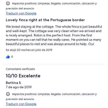
Aspectos positivos: Limpieza, llegada, comunicación, ubicación y
precisión del anuncio
Traducir con Google
Lovely finca right at the Portuguese border
We loved staying at the cottage. The whole finca is just beautiful
and well-kept. The cottage was very clean when we arrived and
is nicely arranged. Robin is the perfect host. From the first
moment on you can tell that he really cares. He pointed us many
beautiful places to visit and was always around to help. Our
three kids loved the dog and the cat which really made them
Se alojó 20 noches en julio de 2019
feel at home. The surrounding is also just lovely. There are many
diffenrent places to swim, from pools in fresh water rivers to
0
beaches at the Rio Minho and the Atlantik Ocean. We stayed
there in July and the weather was nice but not too hot. We will
Comentario verificado
definitely come back!
10/10 Excelente
Bettina S.
7 de ago de 2019
Aspectos positivos: Limpieza, llegada, comunicación, ubicación y
precisión del anuncio
Traducir con Google