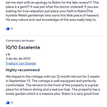
Let me start with an apology to Robin for the late review!!!! This
place is a gem!!! It was just what the doctor ordered! If you are
looking for true relaxation just place your faith in Robin(The
humble Welsh gentleman who owns this little piece of heaven).
His easy nature and vast knowledge of this area really help to
make you feel at home. I highly recommend the mountain trip to
Baiona....the most fantastic of views just as you approach
0
Baoina. The local tapas bar an d restaurants are fantastic.
Swimming in the River Minho in October is REFRESHING!!!. And
Comentario archivado
make sure to say hello to Robins best buddies Broc and Dylan
.....two great characters!!! This one is definitely on our list for a
10/10 Excelente
return trip.
s k.
3 de dic de 2013
Traducir con Google
Highly recommend
We stayed in the cottage with our 12 month old son for 2 weeks
in September 13. The cottage is well equipped and perfectly
comfortable. The terrace to the front of the property is a great
place for al fresco dining and a real sun trap. The property has a
lovely garden which is a massive plus. Robin is a very good host
and is extremely knowledgeable of the local area. The finca is
well located and close to some lovely towns on both the
0
Portuguese and Galician sides. A car is essential but the roads