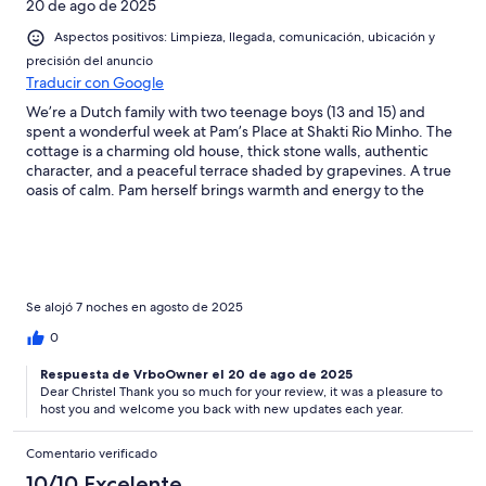
20 de ago de 2025
Aspectos positivos: Limpieza, llegada, comunicación, ubicación y
precisión del anuncio
Traducir con Google
We’re a Dutch family with two teenage boys (13 and 15) and
spent a wonderful week at Pam’s Place at Shakti Rio Minho. The
cottage is a charming old house, thick stone walls, authentic
character, and a peaceful terrace shaded by grapevines. A true
oasis of calm. Pam herself brings warmth and energy to the
place with her lovely personality and welcoming smile. Always
there to help. The boys loved the pool; it’s big and deep and I
personally enjoyed lounging on the sunbeds in the shade. From
here, it’s easy to explore both sides of the river, Portuguese and
Spanish. We found ourselves leaning more towards the Atlantic
coast and preferred the Portuguese side overall.Our personal
Se alojó 7 noches en agosto de 2025
highlights: • An early morning walk from the cottage down to
0
the river • A visit to Baiona (Spain) • The Saturday market, village
and festivities in Vila Nova de Cerveira • Moledo Beach (30 min)
Respuesta de VrboOwner el 20 de ago de 2025
and the calm beach in front of Barracuda Bar in Caminha (20
Dear Christel Thank you so much for your review, it was a pleasure to
min) • Diner at Restaurant Xeito in a Guarda The house and
host you and welcome you back with new updates each year.
grounds could use a few updates here and there, but we had a
great stay and would definitely recommend it!
Comentario verificado
10/10 Excelente