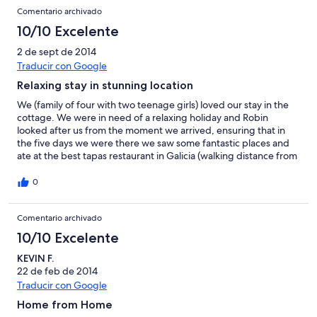
that are wonderful and great value.A car is essential but this
Comentario archivado
gives so much access to wonderful visits to Santiago, Tui and
Braga etc. If you want little England don't go. If you want
10/10 Excelente
something different this is for you with the added advantage
that you can still get great value for your money. Loved it.
2 de sept de 2014
Traducir con Google
Relaxing stay in stunning location
We (family of four with two teenage girls) loved our stay in the
cottage. We were in need of a relaxing holiday and Robin
looked after us from the moment we arrived, ensuring that in
the five days we were there we saw some fantastic places and
ate at the best tapas restaurant in Galicia (walking distance from
the finca). We really enjoyed the days when we did't have to get
in the car. The lovely river beach is really close and there are
0
some lovely walks. We will return - this is an amazing place with
stunning views and the grounds so beautifully kept, it was a
Comentario archivado
treat returning after a day out. Thank you so much Robin.
10/10 Excelente
KEVIN F.
22 de feb de 2014
Traducir con Google
Home from Home