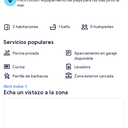
desde
Poco común: equipamiento de playa para tus días junto al
mar.
la
puerta.
2 habitaciones
1 baño
5 huéspedes
Servicios populares
Piscina privada
Aparcamiento en garaje
disponible
Cocina
Lavadora
Parrilla de barbacoa
Zona exterior cercada
Abrir todos
Echa un vistazo a la zona