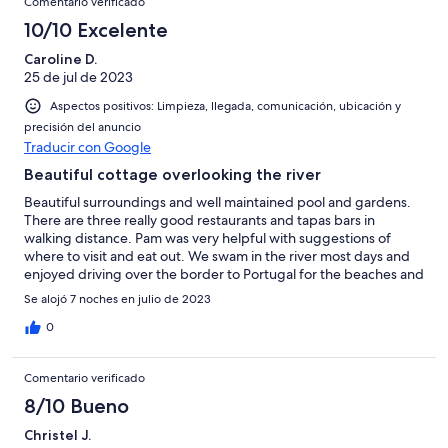
Comentario verificado
10/10 Excelente
Caroline D.
25 de jul de 2023
Aspectos positivos: Limpieza, llegada, comunicación, ubicación y
precisión del anuncio
Traducir con Google
Beautiful cottage overlooking the river
Beautiful surroundings and well maintained pool and gardens.
There are three really good restaurants and tapas bars in
walking distance. Pam was very helpful with suggestions of
where to visit and eat out. We swam in the river most days and
enjoyed driving over the border to Portugal for the beaches and
market. A very relaxing holiday.
Se alojó 7 noches en julio de 2023
0
Comentario verificado
8/10 Bueno
Christel J.