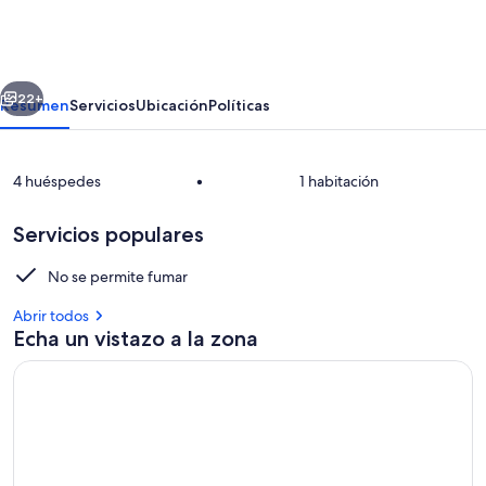
Cottage
erior
Siguiente
22+
Resumen
Servicios
Ubicación
Políticas
4 huéspedes
•
1 habitación
Servicios populares
No se permite fumar
Abrir todos
Restaurante al aire libre
Echa un vistazo a la zona