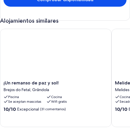
Alojamientos similares
¡Un remanso de paz y sol!
Melides 
¡Un
Melides
¡Un remanso de paz y sol!
Melide
remanso
Loft
Brejos do Fetal, Grândola
Melides
de
Teatro
Piscina
Cocina
Cocin
paz
Melides
Se aceptan mascotas
Wifi gratis
Secad
y
sol!
10.0
10.0
10/10
10/10
Excepcional
(31 comentarios)
Brejos
sobre
sobre
do
10,
10,
Fetal,
Excepcional,
Excepcio
Grândola
(31 comentarios)
(2 comen