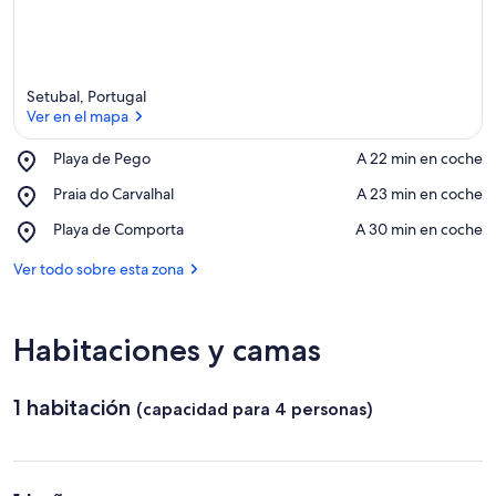
Setubal, Portugal
Ver en el mapa
Place,
Playa de Pego
‪A 22 min en coche‬
Playa
Ver en el mapa
Place,
Praia do Carvalhal
‪A 23 min en coche‬
de
Praia
Pego
Place,
Playa de Comporta
‪A 30 min en coche‬
do
Playa
Carvalhal
de
Ver todo sobre esta zona
Comporta
Habitaciones y camas
1 habitación
(capacidad para 4 personas)