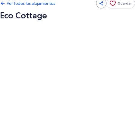
Ver todos los alojamientos
Guardar
Eco Cottage
Galería
de
imágenes
de
Eco