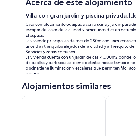
Acerca de este alojamiento
Villa con gran jardin y piscina privada.I
Casa completamente equipada con piscina y jardín para disf
escapar del calor de la ciudad y pasar unos dias en natural
El espacio
La vivienda principal es de mas de 280m con unas zonas co
unos dias tranquilos alejados de la ciudad y al fresquito de 
Servicios y zonas comunes
La vivienda cuenta con un jardín de casi 4.000m2 donde los
de paellas y barbacoa asi como distintas mesas tantos exter
piscina tiene iluminación y escaleras que permiten fácil
segura
Otros aspectos destacables
Alojamientos similares
Dentro de la misma parcela, que es de mas de 4.000m2, s
madre dormirá durante vuestra estancia. Esta casita se enc
absoluta intimidad. Ademas es muy buena cocinera de pael
Casa Torre del Virrey
Amplia villa f
una autentica paella mientras disfrutáis del jardín y la pisci