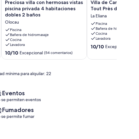
Preciosa
Villa
Preciosa villa con hermosas vistas
Villa de Caractère 
villa
de
piscina privada 4 habitaciones
Tout Près de Valenc
con
Caractère
dobles 2 baños
La Eliana
hermosas
de
Olocau
vistas
600m2
Piscina
Bañera de hidromasaje
piscina
Tout
Piscina
Cocina
privada
Bañera de hidromasaje
Près
Lavadora
Cocina
4
de
Lavadora
10.0
habitaciones
Valence
10/10
Excepcional
(4 co
sobre
dobles
La
10.0
10/10
Excepcional
(54 comentarios)
10,
2
Eliana
sobre
Excepcional,
baños
10,
(4 comentarios)
Olocau
Excepcional,
ad mínima para alquilar: 22
(54 comentarios)
Eventos
 se permiten eventos
Fumadores
 se permite fumar