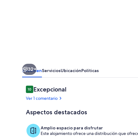
con
gran
jardin
y
piscina
privada.Ideal
para
32+
reuniones
Resumen
Servicios
Ubicación
Políticas
Familiares
y
Comentarios
Excepcional
10
10 de 10
amigos
Ver 1 comentario
Aspectos destacados
Piscina
Amplio espacio para disfrutar
Este alojamiento ofrece una distribución que ofrece