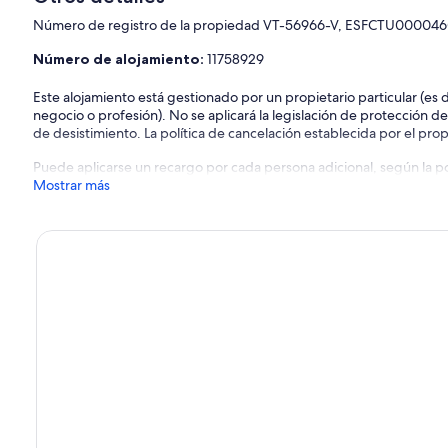
Número de registro de la propiedad VT-56966-V, ESFCTU0
Número de alojamiento:
11758929
Este alojamiento está gestionado por un propietario particular (es
negocio o profesión). No se aplicará la legislación de protección d
de desistimiento. La política de cancelación establecida por el propi
Puede aplicarse un recargo por cada persona adicional, según la pol
Mostrar más