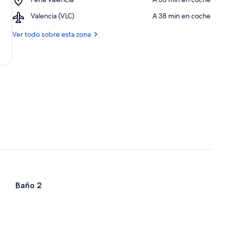
tecnológico
Sierra
Feria
Calderona
Airport,
Valencia (VLC)
‪A 38 min en coche‬
Valencia
Valencia
(VLC)
Ver todo sobre esta zona
Baño 2