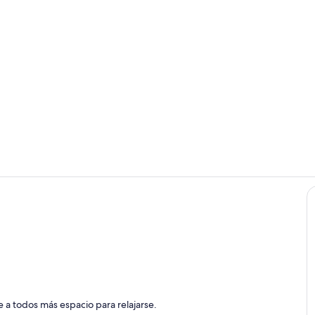
Restauració
Zona de esta
 a todos más espacio para relajarse.