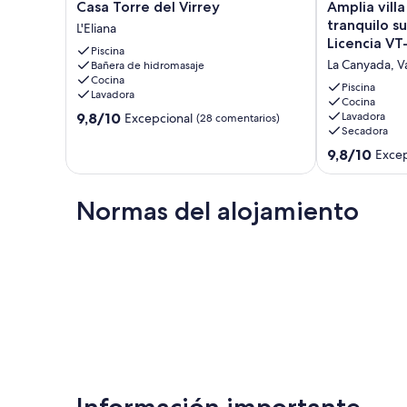
Casa
Amplia
Casa Torre del Virrey
Amplia villa
Torre
villa
tranquilo s
L'Eliana
del
familiar
Licencia V
Piscina
Virrey
en
La Canyada, V
Bañera de hidromasaje
L'Eliana
el
Cocina
tranquilo
Piscina
Lavadora
suburbio
Cocina
9.8
9,8/10
Lavadora
Excepcional
(28 comentarios)
de
Secadora
sobre
Valencia
10,
-
9.8
9,8/10
Excep
Excepcional,
Licencia
sobre
(28 comentarios)
VT-
10,
36034-
Excepcional,
Normas del alojamiento
V
(43 comentari
La
Canyada,
Valencia