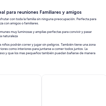
deal para reuniones Familiares y amigos
rutar con toda la familia sin ninguna preocupación. Perfecta para
eza con amigos o familiares.
munes muy luminosas y amplias perfectas para convivir y pasar
la naturaleza
 niños podrán correr y jugar sin peligros. También tiene una zona
iores como interiores para juntarse a comer todos juntos. La
 acceso y que los mas pequeños también puedan bañarse de manera
e encuentra otra casita totalmente independiente donde mi
uentra a mas de 100m de distancia de la casa principal y tendréis
las y si os apetece podréis proponerle que os enseñe a cocinar
amiliar en el tranquilo suburbio de Valencia - Licencia VT-3603
GuestReady - A un paso del Mediter
na