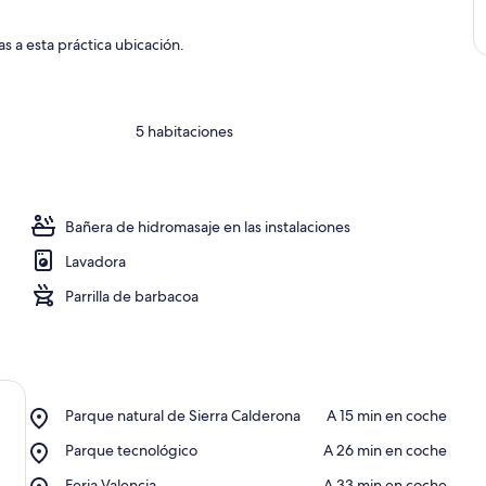
s a esta práctica ubicación.
5 habitaciones
Bañera de hidromasaje en las instalaciones
Lavadora
Parrilla de barbacoa
Place,
Parque natural de Sierra Calderona
‪A 15 min en coche‬
Parque
Place,
Parque tecnológico
‪A 26 min en coche‬
natural
Parque
de
Place,
Feria Valencia
‪A 33 min en coche‬