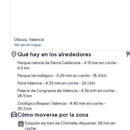
Olocau, Valencia
Ver en el mapa
Qué hay en los alrededores
Parque natural de Sierra Calderona
- A 15 min en coche
-
6.0 km
Parque tecnológico
- A 26 min en coche
- 18.4 km
Feria Valencia
- A 33 min en coche
- 26.1 km
Ma
Palacio de Congresos de Valencia
- A 36 min en coche
-
28.5 km
Zoológico Bioparc Valencia
- A 40 min en coche
-
35.3 km
Cómo moverse por la zona
Estación de tren de Chirivella-Alquerías: 28 min en
coche