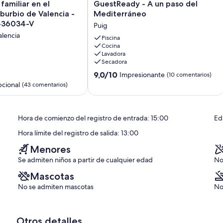
GuestReady
 familiar en el
GuestReady - A un paso del
-
uburbio de Valencia -
Mediterráneo
A
T-36034-V
Puig
un
alencia
paso
Piscina
Cocina
del
Lavadora
Mediterráneo
Secadora
Puig
9.0
9,0/10
Impresionante
(10 comentarios)
sobre
cional
(43 comentarios)
10,
Impresionante,
(10 comentarios)
Hora de comienzo del registro de entrada: 15:00
Ed
os)
Hora límite del registro de salida: 13:00
Menores
Se admiten niños a partir de cualquier edad
No
Mascotas
No se admiten mascotas
No
Otros detalles