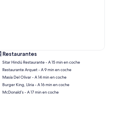
Restaurantes
‪Sitar Hindú Restaurante - ‬A 15 min en coche
‪Restaurante Arquet - ‬A 9 min en coche
‪Masía Del Olivar - ‬A 14 min en coche
pa
‪Burger King, Lliria - ‬A 16 min en coche
‪McDonald’s - ‬A 17 min en coche