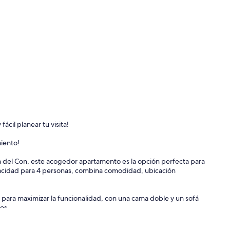
ácil planear tu visita!
miento!
ya del Con, este acogedor apartamento es la opción perfecta para
apacidad para 4 personas, combina comodidad, ubicación
ara maximizar la funcionalidad, con una cama doble y un sofá
os.
voritos con electrodomésticos nuevos y utensilios básicos.