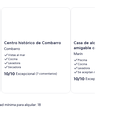
, lugar tranquilo a 5 minutos de la playa
Centro histórico de Combarro
Casa de alquiler turis
Centro
Casa
Centro histórico de Combarro
Casa de alquiler turi
histórico
de
amigable con masco
Combarro
de
alquiler
Marín
Vistas al mar
Combarro
turistico
Cocina
Combarro
amigable
Piscina
Lavadora
Cocina
con
Secadora
Lavadora
mascotas
Se aceptan mascotas
10.0
10/10
Excepcional
(7 comentarios)
Marín
sobre
10.0
10/10
Excepcional
(3 co
10,
sobre
Excepcional,
10,
(7 comentarios)
Excepcional,
(3 comentarios)
ad mínima para alquilar: 18