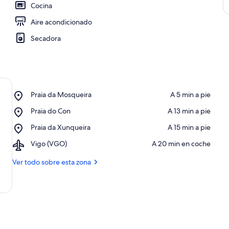
Cocina
Aire acondicionado
Secadora
Place,
Praia da Mosqueira
‪A 5 min a pie‬
Praia
Place,
Praia do Con
‪A 13 min a pie‬
da
Praia
Mosqueira
Place,
Praia da Xunqueira
‪A 15 min a pie‬
do
Praia
Con
Airport,
Vigo (VGO)
‪A 20 min en coche‬
da
Vigo
Xunqueira
(VGO)
Ver todo sobre esta zona