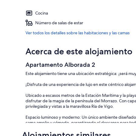
Cocina
Número de salas de estar
Ver todos los detalles sobre las habitaciones y las camas
Acerca de este alojamiento
Apartamento Alborada 2
Este alojamiento tiene una ubicación estratégica: ¡será muy f
¡Disfruta de una experiencia de lujo en este céntrico aloja
Ubicado a escasos metros de la Estación Marítima y la pla
disfrutar de la magia de la península del Morrazo. Con c
privilegiada y vistas a la maravillosa Ría de Vigo.
Espacio luminoso y moderno: Un único ambiente diseñado p
cama amplio y cómodo, garantizando el descanso para tod
Alojamientos similares
Cocina totalmente equipada: Podrás preparar tus platos fa