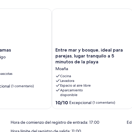
 playa del Con, donde podrás bañarte, practicar deportes
mas
Entre mar y bosque, ideal para parejas
.
ima está a solo unos pasos, facilitando excursiones a estos destinos
alojamiento.
Entre
camas
Entre mar y bosque, ideal para
nde el mar y la montaña se abrazan!
mar
parejas, lugar tranquilo a 5
igo
y
utar!
minutos de la playa
bosque,
Moaña
ideal
ascotas
para
Cocina
parejas,
Lavadora
Espacio al aire libre
ional
(1 comentario)
lugar
Aparcamiento
tranquilo
disponible
a
10.0
5
10/10
Excepcional
(1 comentario)
sobre
minutos
10,
de
Excepcional,
la
Hora de comienzo del registro de entrada: 17:00
Ed
(1 comentario)
playa
Moaña
Hora límite del registro de salida: 11:00