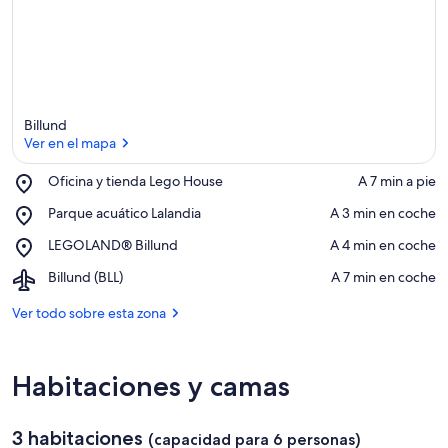
Billund
Ver en el mapa
Place,
Oficina y tienda Lego House
‪A 7 min a pie‬
Oficina
Ver en el mapa
Place,
Parque acuático Lalandia
‪A 3 min en coche‬
y
Parque
tienda
Place,
LEGOLAND® Billund
‪A 4 min en coche‬
acuático
Lego
LEGOLAND®
Lalandia
House
Airport,
Billund (BLL)
‪A 7 min en coche‬
Billund
Billund
(BLL)
Ver todo sobre esta zona
Habitaciones y camas
3 habitaciones
(capacidad para 6 personas)