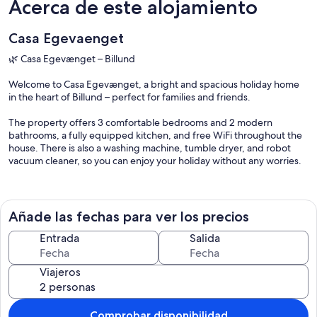
Acerca de este alojamiento
Casa Egevaenget
🌿 Casa Egevænget – Billund
Welcome to Casa Egevænget, a bright and spacious holiday home
in the heart of Billund – perfect for families and friends.
The property offers 3 comfortable bedrooms and 2 modern
bathrooms, a fully equipped kitchen, and free WiFi throughout the
house. There is also a washing machine, tumble dryer, and robot
vacuum cleaner, so you can enjoy your holiday without any worries.
Outside, you’ll find a large, beautiful garden with a terrace, ideal for
relaxing, playing, and enjoying cozy meals outdoors.
Añade las fechas para ver los precios
The house is located just 300 meters from a supermarket, and all of
Billund’s popular attractions such as LEGOLAND®, LEGO House,
Entrada
Salida
Lalandia, and Billund Airport are within walking distance.
Viajeros
Casa Egevænget is the perfect base for a relaxing and experience-
filled holiday in Billund 🏡✨
Comprobar disponibilidad