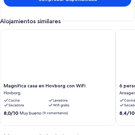
Alojamientos similares
Magnífica casa en Hovborg con WiFi
6 person
Magnífica
6
Magnífica casa en Hovborg con WiFi
6 pers
casa
persona
Hovborg
Ansager
en
casa
Cocina
Lavadora
Cocin
Hovborg
en
Secadora
Wifi gratis
Secad
con
Ansager
WiFi
By
8.0
8.4
8,0/10
8,4/10
Muy bueno
(9 comentarios)
Hovborg
Traum
sobre
sobre
Ansager
10,
10,
Muy
Muy
bueno,
bueno,