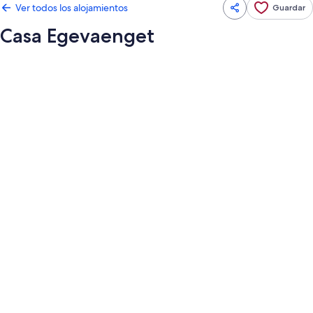
Ver todos los alojamientos
Guardar
Casa Egevaenget
Galería
de
imágenes
de
Casa