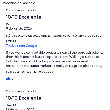
Excelente
de
con
-
puntuación
Precisión del anuncio
6
una
Comentarios
Bueno
de
Comentario verificado
-
puntuación
4
Normal
de
10/10 Excelente
-
2
Mediocre
Robin
-
9 de jun de 2026
Horrible
Aspectos positivos: Limpieza, llegada, comunicación y precisión del
anuncio
Traducir con Google
If you want a comfortable property near all the Lego attractions,
then this is perfect base to operate from. Walking distance to
both Legoland and The Lego House, as well as several
restaurants and supermarkets, it really was a great place to stay.
Se alojó 2 noches en junio de 2026
0
Comentario verificado
10/10 Excelente
Jen M.
12 de mar de 2026