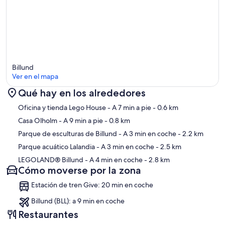
Billund
Ver en el mapa
Qué hay en los alrededores
Mapa
Oficina y tienda Lego House
- A 7 min a pie
- 0.6 km
Casa Olholm
- A 9 min a pie
- 0.8 km
Parque de esculturas de Billund
- A 3 min en coche
- 2.2 km
Parque acuático Lalandia
- A 3 min en coche
- 2.5 km
LEGOLAND® Billund
- A 4 min en coche
- 2.8 km
Cómo moverse por la zona
Estación de tren Give: 20 min en coche
Billund (BLL): a 9 min en coche
Restaurantes