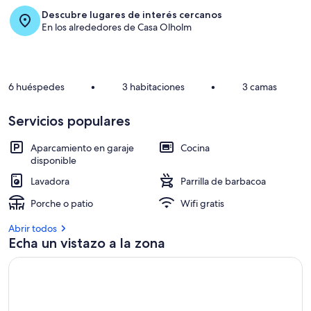
Descubre lugares de interés cercanos
En los alrededores de Casa Olholm
6 huéspedes
•
3 habitaciones
•
3 camas
Servicios populares
Aparcamiento en garaje
Cocina
disponible
Lavadora
Parrilla de barbacoa
Porche o patio
Wifi gratis
Abrir todos
Echa un vistazo a la zona