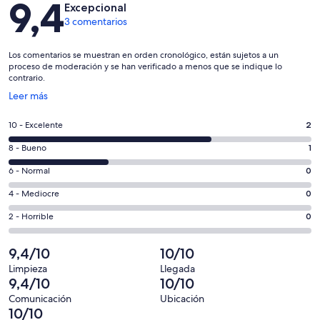
9,4
Excepcional
3 comentarios
Los comentarios se muestran en orden cronológico, están sujetos a un
proceso de moderación y se han verificado a menos que se indique lo
contrario.
Se
Leer más
abre
en
2
10 - Excelente
2
una
comentarios
ventana
1
8 - Bueno
1
de
nueva
comentarios
un
0
6 - Normal
0
de
total
comentarios
un
0
4 - Mediocre
0
de
de
total
comentarios
3
un
0
2 - Horrible
0
de
de
con
total
comentarios
3
un
una
de
de
9,4/10
10/10
con
total
puntuación
3
un
una
de
Limpieza
Llegada
de
con
total
9,4/10
10/10
puntuación
3
10
una
de
de
con
Comunicación
Ubicación
-
puntuación
3
10/10
8
una