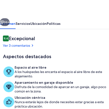
Egevaenget
erior
Siguiente
36+
Resumen
Servicios
Ubicación
Políticas
Comentarios
Excepcional
9,4
9,4 de 10
Ver 3 comentarios
Aspectos destacados
Espacio al aire libre
A los huéspedes les encanta el espacio al aire libre de este
Interior
alojamiento.
Aparcamiento en garaje disponible
Disfruta de la comodidad de aparcar en un garaje, algo poco
común en la zona.
Ubicación céntrica
Nunca estarás lejos de donde necesites estar gracias a esta
práctica ubicación.