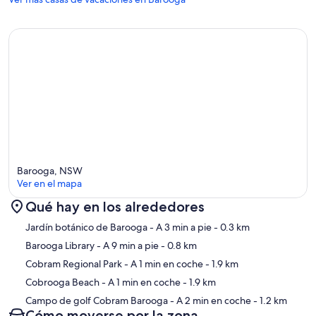
Barooga, NSW
Ver en el mapa
Qué hay en los alrededores
Mapa
Jardín botánico de Barooga
- A 3 min a pie
- 0.3 km
Barooga Library
- A 9 min a pie
- 0.8 km
Cobram Regional Park
- A 1 min en coche
- 1.9 km
Cobrooga Beach
- A 1 min en coche
- 1.9 km
Campo de golf Cobram Barooga
- A 2 min en coche
- 1.2 km
Cómo moverse por la zona