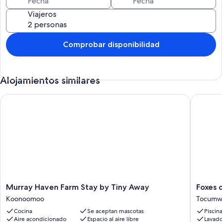
Viajeros
Comprobar disponibilidad
Alojamientos similares
Murray Haven Farm Stay by Tiny Away
Foxes o
Murray
Foxes
Murray Haven Farm Stay by Tiny Away
Foxes 
Haven
on
Koonoomoo
Tocumw
Farm
the
Cocina
Se aceptan mascotas
Piscin
Stay
Green
Aire acondicionado
Espacio al aire libre
Lavado
by
Tocumw