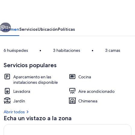
charm
in
the
erior
Siguiente
center
12+
Resumen
Servicios
Ubicación
Políticas
of
Barooga
6 huéspedes
•
3 habitaciones
•
3 camas
Servicios populares
Aparcamiento en las
Cocina
instalaciones disponible
Lavadora
Aire acondicionado
Cocina privada
Jardín
Chimenea
Abrir todos
Echa un vistazo a la zona