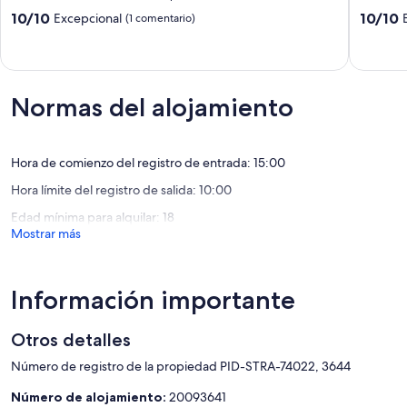
Tiny
Tocumw
10.0
10.0
10/10
10/10
Excepcional
(1 comentario)
Away
sobre
sobre
Koonoomoo
10,
10,
Excepcional,
Excepcio
(1 comentario)
(89 come
Normas del alojamiento
Hora de comienzo del registro de entrada: 15:00
Hora límite del registro de salida: 10:00
Edad mínima para alquilar: 18
Mostrar más
Información importante
Otros detalles
Número de registro de la propiedad PID-STRA-74022, 3644
Número de alojamiento:
20093641