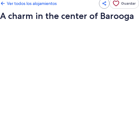
Ver todos los alojamientos
Guardar
A charm in the center of Barooga
Galería
de
imágenes
de
A