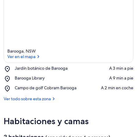
Barooga, NSW
Ver en el mapa
Place,
Jardín botánico de Barooga
‪A 3 min a pie‬
Jardín
Ver en el mapa
Place,
Barooga Library
‪A 9 min a pie‬
botánico
Barooga
de
Place,
Campo de golf Cobram Barooga
‪A 2 min en coche‬
Library
Barooga
Campo
de
Ver todo sobre esta zona
golf
Cobram
Barooga
Habitaciones y camas
3 habitaciones