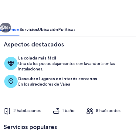
-
Ahuura
Fare
erior
Siguiente
Nui
16+
Resumen
Servicios
Ubicación
Políticas
Aspectos destacados
La colada más fácil
Uno de los pocos alojamientos con lavandería en las
instalaciones.
Descubre lugares de interés cercanos
En los alrededores de Vaiea
Playa
2 habitaciones
1 baño
8 huéspedes
Servicios populares