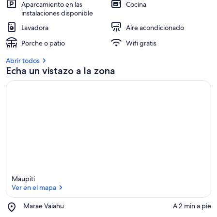
Aparcamiento en las
Cocina
instalaciones disponible
Lavadora
Aire acondicionado
Porche o patio
Wifi gratis
Abrir todos
Echa un vistazo a la zona
Maupiti
Ver en el mapa
Place,
Marae Vaiahu
‪A 2 min a pie‬
Marae
Ver en el mapa