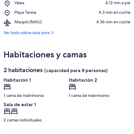
Place,
Vaiea
‪A 12 min a pie‬
Vaiahu
Vaiea
Place,
Playa Tereia
‪A 3 min en coche‬
Playa
Airport,
Maupiti (MAU)
‪A 36 min en coche‬
Tereia
Maupiti
(MAU)
Ver todo sobre esta zona
Habitaciones y camas
2 habitaciones
(capacidad para 8 personas)
Habitación 1
Habitación 2
1 cama de matrimonio
1 cama de matrimonio
Sala de estar 1
2 camas individuales