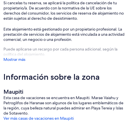
Si cancelas tu reserva, se aplicará la política de cancelación de tu
propietario/a. De acuerdo con la normativa de la UE sobre los
Cerca
derechos del consumidor, los servicios de reserva de alojamiento no
están sujetos al derecho de desistimiento.
Este alojamiento está gestionado por un propietario profesional. La
Snack y tienda de comestibles: a 2 minutos a pie
prestación de servicios de alojamiento está vinculada a una actividad
comercial, un negocio o una profesión.
Puede aplicarse un recargo por cada persona adicional, según la
Exploración de la isla: bicicletas gratuitas para descubrir Maupiti
política del alojamiento.
Mostrar más
Laguna turquesa: marco ideal para baños y relajación
Información sobre la zona
Maupiti
Las fiestas y reuniones están estrictamente prohibidas dentro de la
vivienda.
Esta casa de vacaciones se encuentra en Maupiti. Marae Vaiahu y
Petroglifos de Haranae son algunos de los lugares emblemáticos de
la región, cuya belleza natural puedes admirar en Playa Tereia y Islas
de Sotavento.
Toda reserva está sujeta obligatoriamente a la aceptación sin
Ver más casas de vacaciones en Maupiti
restricciones de nuestras condiciones generales de venta visibles en
nuestro sitio web Stayinn.Vacations haciendo clic en condiciones