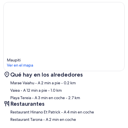
generales.
Número de registro: 4818DTO-MT
Maupiti
Ver en el mapa
Qué hay en los alrededores
Mapa
Marae Vaiahu
- A 2 min a pie
- 0.2 km
Vaiea
- A 12 min a pie
- 1.0 km
Playa Tereia
- A 3 min en coche
- 2.7 km
Restaurantes
‪Restaurant Hinano Et Patrick - ‬A 4 min en coche
‪Restaurant Tarona - ‬A 2 min en coche