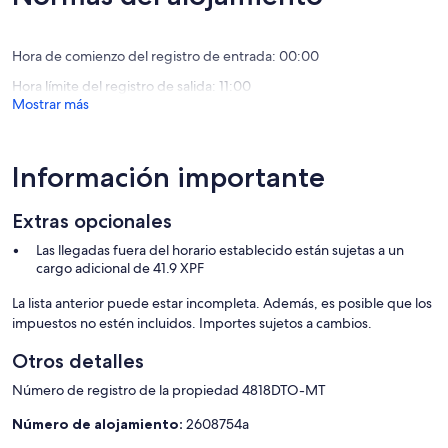
(1 comentario)
Los esenciales:
Hora de comienzo del registro de entrada: 00:00
Hora límite del registro de salida: 11:00
Casa familiar para hasta 8 personas
Mostrar más
Información importante
2 habitaciones con camas Queen size 2 colchones dobles
supletorios
Extras opcionales
Las llegadas fuera del horario establecido están sujetas a un
Salón climatizado, ventiladores en las habitaciones
cargo adicional de 41.9 XPF
La lista anterior puede estar incompleta. Además, es posible que los
impuestos no estén incluidos. Importes sujetos a cambios.
Snack y tienda de comestibles cerca
Otros detalles
Número de registro de la propiedad 4818DTO-MT
Bicicletas gratuitas y traslado al muelle incluido
Número de alojamiento:
2608754a