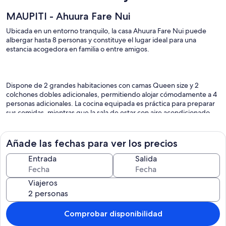
MAUPITI - Ahuura Fare Nui
Ubicada en un entorno tranquilo, la casa Ahuura Fare Nui puede
albergar hasta 8 personas y constituye el lugar ideal para una
estancia acogedora en familia o entre amigos.
Dispone de 2 grandes habitaciones con camas Queen size y 2
colchones dobles adicionales, permitiendo alojar cómodamente a 4
personas adicionales. La cocina equipada es práctica para preparar
sus comidas, mientras que la sala de estar con aire acondicionado
proporciona frescura después de un día bajo el sol. Los ventiladores
en las habitaciones garantizan noches agradables. En el exterior, una
terraza acogedora invita a compartir una comida o a disfrutar de la
Añade las fechas para ver los precios
suavidad de las noches polinesias.
Entrada
Salida
Viajeros
Para hacer su estancia aún más agradable:
Comprobar disponibilidad
Necesario para preparar el desayuno a disposición.