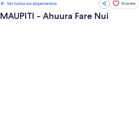
Ver todos los alojamientos
Guardar
MAUPITI - Ahuura Fare Nui
Galería
de
imágenes
de
MAUPITI