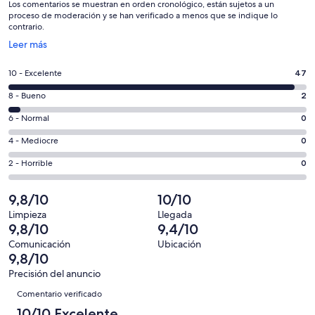
Los comentarios se muestran en orden cronológico, están sujetos a un
proceso de moderación y se han verificado a menos que se indique lo
contrario.
Se
Leer más
abre
en
47
10 - Excelente
47
una
comentarios
ventana
2
8 - Bueno
2
de
nueva
comentarios
un
0
6 - Normal
0
de
total
comentarios
un
0
4 - Mediocre
0
de
de
total
comentarios
49
un
0
2 - Horrible
0
de
de
con
total
comentarios
49
un
una
de
de
9,8/10
10/10
con
total
puntuación
49
un
una
de
Limpieza
Llegada
de
con
total
9,8/10
9,4/10
puntuación
49
10
una
de
de
con
Comunicación
Ubicación
-
puntuación
49
9,8/10
8
una
Excelente
de
con
-
puntuación
Precisión del anuncio
6
una
Comentarios
Bueno
de
Comentario verificado
-
puntuación
4
Normal
de
10/10 Excelente