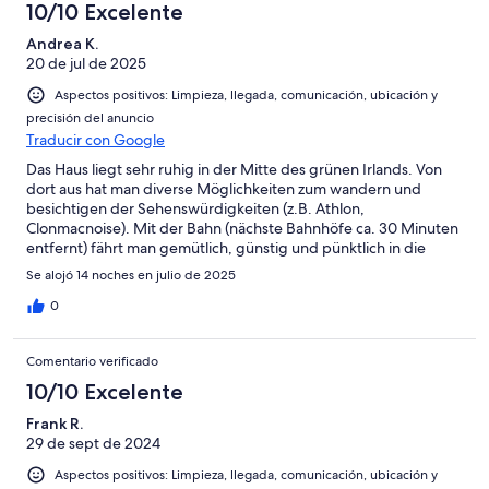
10/10 Excelente
Andrea K.
20 de jul de 2025
Aspectos positivos: Limpieza, llegada, comunicación, ubicación y
precisión del anuncio
Traducir con Google
Das Haus liegt sehr ruhig in der Mitte des grünen Irlands. Von
dort aus hat man diverse Möglichkeiten zum wandern und
besichtigen der Sehenswürdigkeiten (z.B. Athlon,
Clonmacnoise). Mit der Bahn (nächste Bahnhöfe ca. 30 Minuten
entfernt) fährt man gemütlich, günstig und pünktlich in die
größeren Städte wie Dublin, Galway oder Sligo.
Se alojó 14 noches en julio de 2025
Einkaufsmöglichkeiten sind gut mit dem PKW erreichbar. Das
Cottage bietet alles was man im Urlaub benötigt. Uns hat nichts
0
gefehlt. Neben einer komplett eingerichteten Küche, war das
Cottage tadellos sauber. Die Gastgeber haben uns sehr herzlich
Comentario verificado
empfangen, alles erklärt und tolle Hilfestellung geleistet bei der
Planung der Ausflüge. Wir hatten eine tolle Zeit in Irland und
10/10 Excelente
können sowohl die Lage, als auch die Gastgeber mit vollem
Frank R.
Herzen weiterempfehlen. Vielen lieben Dank Familie Bischop.
29 de sept de 2024
Aspectos positivos: Limpieza, llegada, comunicación, ubicación y