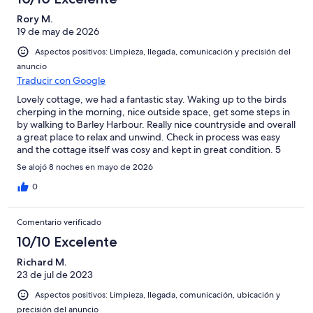
-
2
Mediocre
Rory M.
-
19 de may de 2026
Horrible
Aspectos positivos: Limpieza, llegada, comunicación y precisión del
anuncio
Traducir con Google
Lovely cottage, we had a fantastic stay. Waking up to the birds
cherping in the morning, nice outside space, get some steps in
by walking to Barley Harbour. Really nice countryside and overall
a great place to relax and unwind. Check in process was easy
and the cottage itself was cosy and kept in great condition. 5
stars, nothing bad to say about our stay here, highly
Se alojó 8 noches en mayo de 2026
recommend!
0
Comentario verificado
10/10 Excelente
Richard M.
23 de jul de 2023
Aspectos positivos: Limpieza, llegada, comunicación, ubicación y
precisión del anuncio