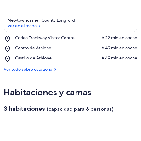
a
l
o
r
Newtowncashel, County Longford
a
Ver en el mapa
d
o
Place,
Corlea Trackway Visitor Centre
‪A 22 min en coche‬
s
Corlea
Ver en el mapa
Place,
Centro de Athlone
‪A 49 min en coche‬
Trackway
Centro
d
Visitor
Place,
Castillo de Athlone
‪A 49 min en coche‬
de
e
Centre
Castillo
Athlone
de
Ver todo sobre esta zona
l
Athlone
a
z
Habitaciones y camas
o
n
a
3 habitaciones
(capacidad para 6 personas)