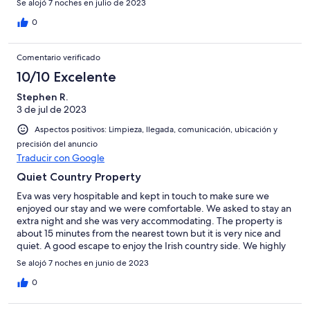
Se alojó 7 noches en julio de 2023
0
Comentario verificado
10/10 Excelente
Stephen R.
3 de jul de 2023
Aspectos positivos: Limpieza, llegada, comunicación, ubicación y
precisión del anuncio
Traducir con Google
Quiet Country Property
Eva was very hospitable and kept in touch to make sure we
enjoyed our stay and we were comfortable. We asked to stay an
extra night and she was very accommodating. The property is
about 15 minutes from the nearest town but it is very nice and
quiet. A good escape to enjoy the Irish country side. We highly
recommend this property for anyone looking to avoid the city.
Se alojó 7 noches en junio de 2023
0