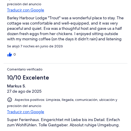
grocery stores that we found a bit closer. 9) Most of the places
precisión del anuncio
that we visited during our stay were from 30 min (around
Traducir con Google
Longford) to 2.5 hours ish (Galway and Cliffs of Moher) of drive.
10) All in all the stay was perfect for us (family of 5) -the house
Barley Harbour Lodge "Trout" was a wonderful place to stay. The
with its amenities were excellent/the surroundings were
cottage was comfortable and well-equipped, and it was very
beautiful and the villagers are friendly and we really enjoyed-
peaceful and quiet. Eva was a thoughful host and gave us a half
Thanks to Eva and Freddy. Would recommend.
dozen fresh eggs from her chickens. I enjoyed sitting outside
with my morning coffee (on the days it didn't rain) and listening
to the birds, and the cows made fun neighbors. It is also a good
Se alojó 7 noches en junio de 2026
base for exploring the area, as it is centrally located. There are
many fascinating sights nearby, including the mysterious Corlea
0
Bog trackway and Rathcroghan archaeological site. We really
enjoyed our week-long stay!
Comentario verificado
10/10 Excelente
Markus S.
27 de ago de 2025
Aspectos positivos: Limpieza, llegada, comunicación, ubicación y
precisión del anuncio
Traducir con Google
Super Ferienhaus. Eingerichtet mit Liebe bis ins Detail. Einfach
zum Wohlfühlen. Tolle Gastgeber. Absolut ruhige Umgebung.