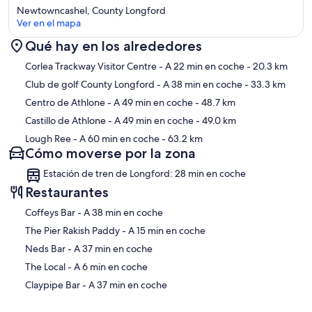
Newtowncashel, County Longford
Ver en el mapa
Qué hay en los alrededores
Mapa
Corlea Trackway Visitor Centre
- A 22 min en coche
- 20.3 km
Club de golf County Longford
- A 38 min en coche
- 33.3 km
Centro de Athlone
- A 49 min en coche
- 48.7 km
Castillo de Athlone
- A 49 min en coche
- 49.0 km
Lough Ree
- A 60 min en coche
- 63.2 km
Cómo moverse por la zona
Estación de tren de Longford: 28 min en coche
Restaurantes
‪Coffeys Bar - ‬A 38 min en coche
‪The Pier Rakish Paddy - ‬A 15 min en coche
‪Neds Bar - ‬A 37 min en coche
‪The Local - ‬A 6 min en coche
‪Claypipe Bar - ‬A 37 min en coche