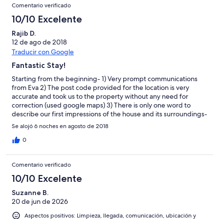
Comentario verificado
10/10 Excelente
Rajib D.
12 de ago de 2018
Traducir con Google
Fantastic Stay!
Starting from the beginning- 1) Very prompt communications
from Eva 2) The post code provided for the location is very
accurate and took us to the property without any need for
correction (used google maps) 3) There is only one word to
describe our first impressions of the house and its surroundings-
Wow! 4) Eva showed us the house and explained each and every
Se alojó 6 noches en agosto de 2018
bit of information that we could need while we were there. 5)
The house has a Wifi (could not see mentioned in the
0
description) so our children were very pleased. 6) Eva had come
to welcome us and hand over the keys -she is friendly and very
Comentario verificado
professional. The owners had taken care of everything that
could be required during the stay and I mean everything (even
10/10 Excelente
with instructions to use the appliances). 7) The house is situated
Suzanne B.
at about 3-5 minutes of walking distance from the lake (Barley
20 de jun de 2026
Harbour) . 8) Longford town is about 30 min drive- here you can
find the superstores (Tesco/Aldi/Lidl etc.) There are other small
Aspectos positivos: Limpieza, llegada, comunicación, ubicación y