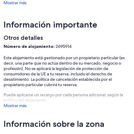
Mostrar más
posibilidad de una gran trucha marrón. Por supuesto, los
pescadores Egli / Perch tampoco se descuidan aquí. Este pez
depredador casi no es pescado por los irlandeses y las poblaciones
en el lago o los afluentes son, por lo tanto, grandes.
Información importante
Si quieres experimentar algo diferente, debes hacer un viaje en un
barco chárter de pesca para pescar en alta mar en el Atlántico.
Otros detalles
Tenemos contactos con patrones en Westport y Clew Bay y estamos
encantados de ayudarlo con la reserva.
Número de alojamiento:
2695914
Internet, ropa de cama, toallas de baño, electricidad, calefacción de
Este alojamiento está gestionado por un propietario particular (es
aceite y limpieza final están incluidos en el precio.
decir, una parte que no actúa dentro de su mercado, negocio o
profesión). No se aplicará la legislación de protección de
Estamos a su disposición para preguntas y más información.
consumidores de la UE a tu reserva, incluido el derecho de
desistimiento. La política de cancelación establecida por el
propietario particular cubrirá tu reserva.
Puede aplicarse un recargo por cada persona adicional, según la
política del alojamiento.
Mostrar más
Información sobre la zona