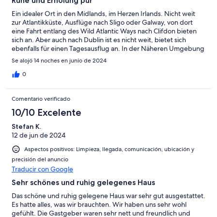
Ruhe und Erholung pur
Ein idealer Ort in den Midlands, im Herzen Irlands. Nicht weit
zur Atlantikküste, Ausflüge nach Sligo oder Galway, von dort
eine Fahrt entlang des Wild Atlantic Ways nach Clifdon bieten
sich an. Aber auch nach Dublin ist es nicht weit, bietet sich
ebenfalls für einen Tagesausflug an. In der Näheren Umgebung
gibt es einige schöne Schlösser und Parks zu besichtigen. Wir
Se alojó 14 noches en junio de 2024
hatten einen erholsamen Urlaub in einem schön gelegenen
Cottage, etwas außerhalb des nächst gelegenen Dorfes. Das
0
Haus ist liebevoll eingerichtet, bietet viel Platz, so dass wir uns
auch an den Ruhetagen, an denen wir nicht unterwegs waren,
Comentario verificado
wohl gefühlt haben. Der Kontakt zu Eva als Vermieterin war
immer herzlich unkompliziert.
10/10 Excelente
Stefan K.
12 de jun de 2024
Aspectos positivos: Limpieza, llegada, comunicación, ubicación y
precisión del anuncio
Traducir con Google
Sehr schönes und ruhig gelegenes Haus
Das schöne und ruhig gelegene Haus war sehr gut ausgestattet.
Es hatte alles, was wir brauchten. Wir haben uns sehr wohl
gefühlt. Die Gastgeber waren sehr nett und freundlich und