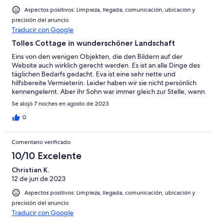
Aspectos positivos: Limpieza, llegada, comunicación, ubicación y
precisión del anuncio
Traducir con Google
Tolles Cottage in wunderschöner Landschaft
Eins von den wenigen Objekten, die den Bildern auf der
Website auch wirklich gerecht werden. Es ist an alle Dinge des
täglichen Bedarfs gedacht. Eva ist eine sehr nette und
hilfsbereite Vermieterin. Leider haben wir sie nicht persönlich
kennengelernt. Aber ihr Sohn war immer gleich zur Stelle, wenn
es Fragen gab und hat sich sehr nett um uns gekümmert. Die
Se alojó 7 noches en agosto de 2023
Lage des Cottage ist ideal für Ruhesuchende, die gerne mal
abschalten wollen. Aber es gibt auch einiges zu sehen und zu
0
tun in der näheren Umgebung. Von uns eine klare Empfehlung!
Comentario verificado
10/10 Excelente
Christian K.
12 de jun de 2023
Aspectos positivos: Limpieza, llegada, comunicación, ubicación y
precisión del anuncio
Traducir con Google