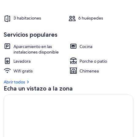
l
o
3 habitaciones
6 huéspedes
s
a
Servicios populares
l
o
j
Aparcamiento en las
Cocina
a
instalaciones disponible
m
Lavadora
Porche o patio
i
e
Wifi gratis
Chimenea
n
t
Abrir todos
o
Echa un vistazo a la zona
s
m
e
j
o
r
v