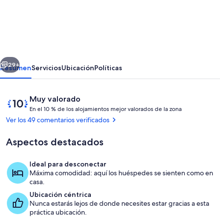
Cottage
en
Lough
Ree
erior
Siguiente
/
29+
Resumen
Servicios
Ubicación
Políticas
River
Shannon
Comentarios
10
Muy valorado
en
E
de
En el 10 % de los alojamientos mejor valorados de la zona
n
10,
Ver los 49 comentarios verificados
el
Muy
e
corazón
valorado
Aspectos destacados
l
de
1
Ideal para desconectar
Irlanda
0
Exterior
Máxima comodidad: aquí los huéspedes se sienten como en
casa.
%
Ubicación céntrica
Nunca estarás lejos de donde necesites estar gracias a esta
d
práctica ubicación.
e