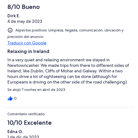
8/10 Bueno
Dirk E.
4 de may de 2023
Aspectos positivos: Limpieza, llegada, comunicación, ubicación y
precisión del anuncio
Traducir con Google
Relaxing in Ireland
In a very quiet and relaxing environment we stayed in
Newtowncashel. We made trips from there to different sides of
Ireland, like Dublin, Cliffs of Mohar and Galway. Within a two
hours drive a lot of sightseeing can be done (although for
Europeans is driving on the other side of the road challenging).
The owner was very friendly and helpful which made our stay
Se alojó 7 noches en abril de 2023
stay very pleasant.
0
Comentario verificado
10/10 Excelente
Edna G.
1 de dic de 2023