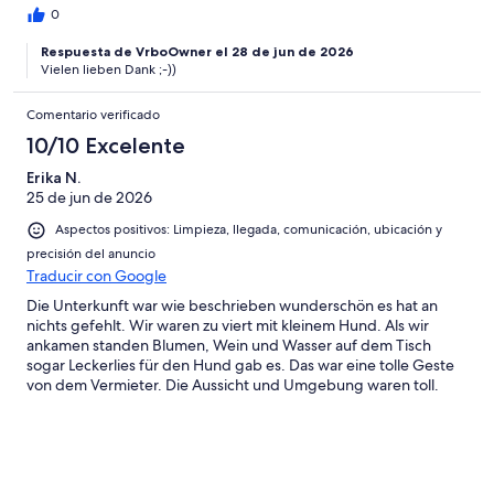
Bodensee. Die Wohnung ist sehr groß, geräumig und
0
hochmodern ausgestattet-es fehlt wirklich an nichts. Wir haben
uns 2 Wochen lang mega wohl und wie zu Hause gefühlt-eine
Respuesta de VrboOwner el 28 de jun de 2026
absolute Empfehlung von uns .
Vielen lieben Dank ;-))
Comentario verificado
10/10 Excelente
Erika N.
25 de jun de 2026
Aspectos positivos: Limpieza, llegada, comunicación, ubicación y
precisión del anuncio
Traducir con Google
Die Unterkunft war wie beschrieben wunderschön es hat an
nichts gefehlt. Wir waren zu viert mit kleinem Hund. Als wir
ankamen standen Blumen, Wein und Wasser auf dem Tisch
sogar Leckerlies für den Hund gab es. Das war eine tolle Geste
von dem Vermieter. Die Aussicht und Umgebung waren toll.
Alles perfekt. Liebe Grüße Familie Nordmann