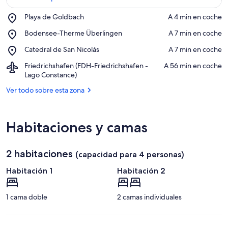
Place,
Playa de Goldbach
‪A 4 min en coche‬
Playa
Ver en el mapa
Place,
Bodensee-Therme Überlingen
‪A 7 min en coche‬
de
Bodensee-
Goldbach
Place,
Catedral de San Nicolás
‪A 7 min en coche‬
Therme
Catedral
Überlingen
Airport,
Friedrichshafen (FDH-Friedrichshafen -
‪A 56 min en coche‬
de
Friedrichshafen
Lago Constance)
San
(FDH-
Nicolás
Ver todo sobre esta zona
Friedrichshafen
-
Lago
Constance)
Habitaciones y camas
2 habitaciones
(capacidad para 4 personas)
Habitación 1
Habitación 2
1 cama doble
2 camas individuales