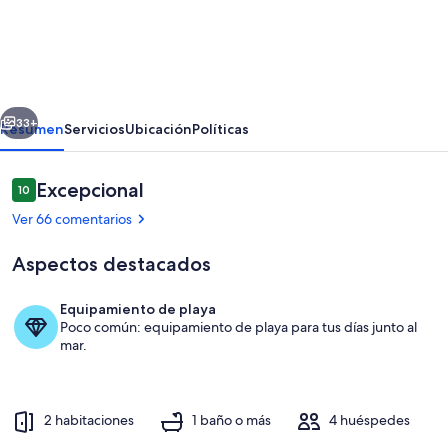
Gran
apartamento
nuevo
con
erior
Siguiente
vistas
33+
Resumen
Servicios
Ubicación
Políticas
al
lago
Comentarios
Excepcional
10
10 de 10
y
Ver 66 comentarios
alpino.
Aspectos destacados
Equipamiento de playa
Poco común: equipamiento de playa para tus días junto al
Habitación
mar.
2 habitaciones
1 baño o más
4 huéspedes