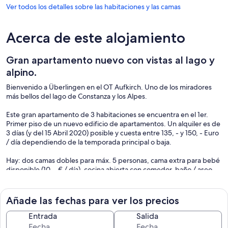
Ver todos los detalles sobre las habitaciones y las camas
Acerca de este alojamiento
Gran apartamento nuevo con vistas al lago y
alpino.
Bienvenido a Überlingen en el OT Aufkirch. Uno de los miradores
más bellos del lago de Constanza y los Alpes.
Este gran apartamento de 3 habitaciones se encuentra en el 1er.
Primer piso de un nuevo edificio de apartamentos. Un alquiler es de
3 días (y del 15 Abril 2020) posible y cuesta entre 135, - y 150, - Euro
/ día dependiendo de la temporada principal o baja.
Hay: dos camas dobles para máx. 5 personas, cama extra para bebé
disponible (10, - € / día), cocina abierta con comedor, baño / aseo
con ducha, bañera y lavabo doble, aseo adicional, sala de televisión,
WiFi, balcón cubierto y terraza jardín con parque infantil, coche -
Plaza de aparcamiento, se admiten mascotas previa consulta. Ropa
Añade las fechas para ver los precios
de cama y toallas incluidas.
Entrada
Salida
Se puede alquilar 1 habitación más en la planta baja y para 2