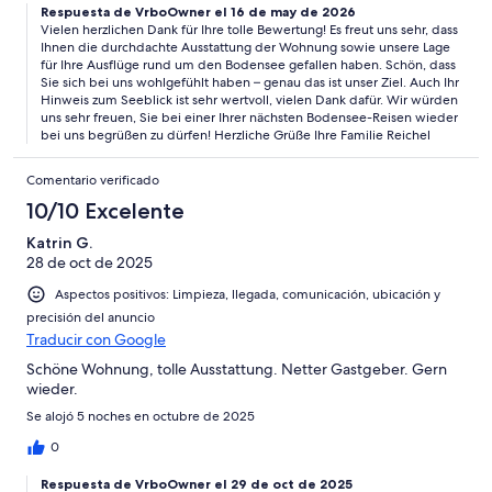
Respuesta de VrboOwner el 16 de may de 2026
Vielen herzlichen Dank für Ihre tolle Bewertung! Es freut uns sehr, dass
Ihnen die durchdachte Ausstattung der Wohnung sowie unsere Lage
für Ihre Ausflüge rund um den Bodensee gefallen haben. Schön, dass
Sie sich bei uns wohlgefühlt haben – genau das ist unser Ziel. Auch Ihr
Hinweis zum Seeblick ist sehr wertvoll, vielen Dank dafür. Wir würden
uns sehr freuen, Sie bei einer Ihrer nächsten Bodensee-Reisen wieder
bei uns begrüßen zu dürfen! Herzliche Grüße Ihre Familie Reichel
Comentario verificado
10/10 Excelente
Katrin G.
28 de oct de 2025
Aspectos positivos: Limpieza, llegada, comunicación, ubicación y
precisión del anuncio
Traducir con Google
Schöne Wohnung, tolle Ausstattung. Netter Gastgeber. Gern
wieder.
Se alojó 5 noches en octubre de 2025
0
Respuesta de VrboOwner el 29 de oct de 2025