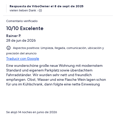
Respuesta de VrboOwner el 8 de sept de 2025
vielen lieben Dank :-)))
Comentario verificado
10/10 Excelente
Rainer P.
28 de jun de 2026
Aspectos positivos: Limpieza, llegada, comunicación, ubicación y
precisión del anuncio
Traducir con Google
Eine wunderschöne große neue Wohnung mit modernstem
Standard und eigenem Parkplatz sowie überdachtem
Fahrradständer. Wir wurden sehr nett und freundlich
empfangen. Obst, Wasser und eine Flasche Wein lagen schon
für uns im Kühlschrank, dann folgte eine nette Einweisung
durch den Vermieter. Die Neubauwohnung in der ersten Etage
liegt etwas oberhalb von Überlingen im Ortsteil Aufkirch, die
Promenade erreicht man aber gut mit dem Auto oder wie wir
mit den E-Bikes (runter braucht man gute Bremsen, rauf den
Sport- oder Turbomodus). Sowohl vom Balkon als auch von der
Terrasse auf der anderen Seite aus hat man Sicht auf den
Se alojó 14 noches en junio de 2026