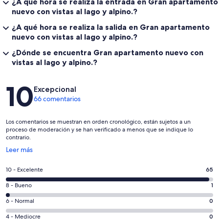
¿A qué hora se realiza la entrada en Gran apartamento
nuevo con vistas al lago y alpino.?
¿A qué hora se realiza la salida en Gran apartamento
nuevo con vistas al lago y alpino.?
¿Dónde se encuentra Gran apartamento nuevo con
vistas al lago y alpino.?
Comentarios
10
Excepcional
66 comentarios
Los comentarios se muestran en orden cronológico, están sujetos a un
proceso de moderación y se han verificado a menos que se indique lo
contrario.
Se
Leer más
abre
en
65
10 - Excelente
65
una
comentarios
ventana
1
8 - Bueno
1
de
nueva
comentarios
un
0
6 - Normal
0
de
total
comentarios
un
0
4 - Mediocre
0