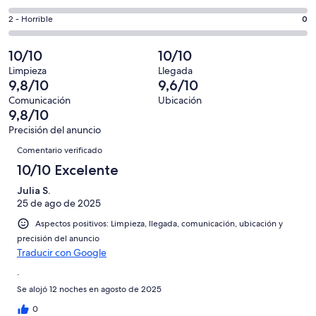
de
de
total
comentarios
66
un
0
2 - Horrible
0
de
de
con
total
comentarios
66
un
una
de
de
10/10
10/10
con
total
puntuación
66
un
una
de
Limpieza
Llegada
de
con
total
9,8/10
9,6/10
puntuación
66
10
una
de
de
con
Comunicación
Ubicación
-
puntuación
66
9,8/10
8
una
Excelente
de
con
-
puntuación
Precisión del anuncio
6
una
Comentarios
Bueno
de
Comentario verificado
-
puntuación
4
Normal
de
10/10 Excelente
-
2
Mediocre
Julia S.
-
25 de ago de 2025
Horrible
Aspectos positivos: Limpieza, llegada, comunicación, ubicación y
precisión del anuncio
Traducir con Google
.
Se alojó 12 noches en agosto de 2025
0