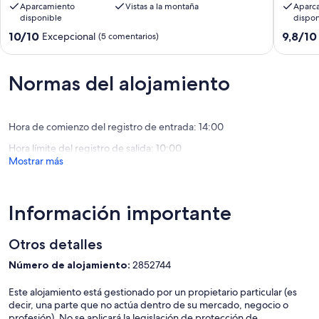
Aparcamiento
Vistas a la montaña
Aparc
lake
en
disponible
dispon
with
Überlin
stunning
West
10.0
9.8
10/10
9,8/10
Excepcional
(5 comentarios)
mountain
con
sobre
sobre
and
vista
10,
10,
beach
al
Excepcional,
Excepcio
Normas del alojamiento
views
lago
(5 comentarios)
(54 come
Sipplingen
Constan
Überlin
Hora de comienzo del registro de entrada: 14:00
Hora límite del registro de salida: 10:00
Mostrar más
Información importante
Otros detalles
Número de alojamiento:
2852744
Este alojamiento está gestionado por un propietario particular (es
decir, una parte que no actúa dentro de su mercado, negocio o
profesión). No se aplicará la legislación de protección de