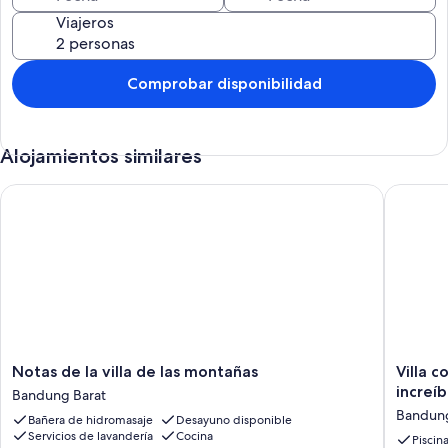
Dormitorio 2 - & gt; Cama matrimonial
Viajeros
Dormitorio 3 - & gt; Cama Queen + Matras
Sala de estar - & gt; Sofá Cama + Matras
Comprobar disponibilidad
Alojamientos similares
Notas de la villa de las montañas
Villa con
Notas
Villa
Notas de la villa de las montañas
Villa c
de
con
increí
Bandung Barat
la
piscina
Bandun
Bañera de hidromasaje
Desayuno disponible
villa
infinita
Servicios de lavandería
Cocina
de
privada
Piscin