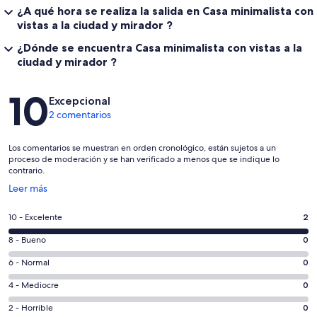
¿A qué hora se realiza la salida en Casa minimalista con
vistas a la ciudad y mirador ?
¿Dónde se encuentra Casa minimalista con vistas a la
ciudad y mirador ?
Comentarios
10
Excepcional
2 comentarios
Los comentarios se muestran en orden cronológico, están sujetos a un
proceso de moderación y se han verificado a menos que se indique lo
contrario.
Se
Leer más
abre
en
2
10 - Excelente
2
una
comentarios
ventana
0
8 - Bueno
0
de
nueva
comentarios
un
0
6 - Normal
0
de
total
comentarios
un
0
4 - Mediocre
0
de
de
total
comentarios
2
un
0
2 - Horrible
0
de
de