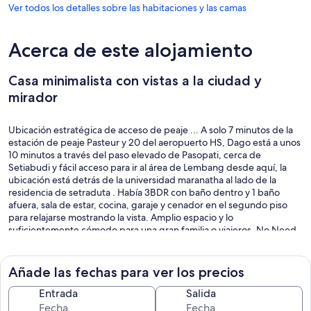
Ver todos los detalles sobre las habitaciones y las camas
Acerca de este alojamiento
Casa minimalista con vistas a la ciudad y
mirador
Ubicación estratégica de acceso de peaje ... A solo 7 minutos de la
estación de peaje Pasteur y 20 del aeropuerto HS, Dago está a unos
10 minutos a través del paso elevado de Pasopati, cerca de
Setiabudi y fácil acceso para ir al área de Lembang desde aquí, la
ubicación está detrás de la universidad maranatha al lado de la
residencia de setraduta . Había 3BDR con baño dentro y 1 baño
afuera, sala de estar, cocina, garaje y cenador en el segundo piso
para relajarse mostrando la vista. Amplio espacio y lo
suficientemente cómodo para una gran familia o viajeros, No Need
AirCon. Barrio amistoso, cerca de Minimarket, Foodarea y Mezquita
a solo varios pasos, hermosa zona para hacer footing alrededor de
esta casa. Merienda-té-café-azúcar-gas-agua galón disponible en
Añade las fechas para ver los precios
la cocina. El anfitrión o la asistencia vivían cerca de la propiedad, por
lo que ayudaremos a los huéspedes lo mejor que podamos.
Entrada
Salida
Dormitorio 1 - & gt; Cama tamaño rey