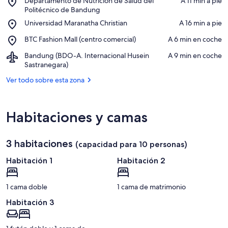
Departamento de Nutrición de Salud del
‪A 11 min a pie‬
Departamento
Politécnico de Bandung
Ver en el mapa
de
Place,
Universidad Maranatha Christian
‪A 16 min a pie‬
Nutrición
Universidad
de
Place,
BTC Fashion Mall (centro comercial)
‪A 6 min en coche‬
Maranatha
Salud
BTC
Christian
del
Airport,
Bandung (BDO-A. Internacional Husein
‪A 9 min en coche‬
Fashion
Politécnico
Bandung
Sastranegara)
Mall
de
(BDO-
(centro
Ver todo sobre esta zona
Bandung
A.
comercial)
Internacional
Husein
Sastranegara)
Habitaciones y camas
3 habitaciones
(capacidad para 10 personas)
Habitación 1
Habitación 2
1 cama doble
1 cama de matrimonio
Habitación 3