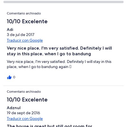
con
total
comentarios
2
un
una
de
de
Comentarios
con
total
puntuación
Comentario archivado
2
un
una
de
de
con
total
10/10 Excelente
puntuación
2
10
una
de
de
con
Adi
-
puntuación
2
8
3 de jul de 2017
una
Excelente
de
con
Traducir con Google
-
puntuación
6
una
Bueno
de
Very nice place, I'm very satisfied. Definitely I will
-
puntuación
4
stay in this place, when I go to bandung
Normal
de
-
Very nice place, I'm very satisfied. Definitely I will stay in this
2
Mediocre
place, when I go to bandung again 
-
Horrible
0
Comentario archivado
10/10 Excelente
Adznul
19 de sept de 2016
Traducir con Google
The house is great but still got room for