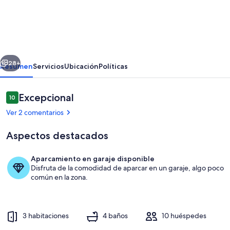
Casa
minimalista
con
vistas
erior
Siguiente
a
28+
Resumen
Servicios
Ubicación
Políticas
la
ciudad
Comentarios
Excepcional
10
10 de 10
y
Ver 2 comentarios
mirador
Aspectos destacados
Aparcamiento en garaje disponible
Disfruta de la comodidad de aparcar en un garaje, algo poco
Restaurante al aire libre
común en la zona.
3 habitaciones
4 baños
10 huéspedes