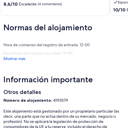
Espacio
las
con
8.6
8,6/10
Excelente
(4 comentarios)
montañas
una
sobre
10.0
10/10
Bandung
increíbl
10,
sobre
Barat
vista
Excelente,
10,
verde
(4 comentarios)
Excepcio
Normas del alojamiento
cerca
(1 comen
de
Lemban
Bandun
Hora de comienzo del registro de entrada: 12:00
Hora límite del registro de salida: 12:00
Mostrar más
Información importante
Otros detalles
Número de alojamiento:
4193579
Este alojamiento está gestionado por un propietario particular (es
decir, una parte que no actúa dentro de su mercado, negocio o
profesión). No se aplicará la legislación de protección de
consumidores de la UE a tu reserva, incluido el derecho de