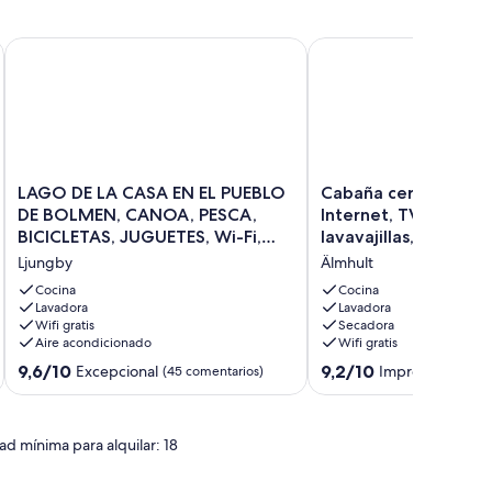
and
icas vistas al lago
LAGO DE LA CASA EN EL PUEBLO DE BOLMEN, CANOA, PESCA
Cabaña cerca del lago en 
LAGO
Cabaña
LAGO DE LA CASA EN EL PUEBLO
Cabaña cerca del lag
DE
cerca
DE BOLMEN, CANOA, PESCA,
Internet, TV vía satél
LA
del
BICICLETAS, JUGUETES, Wi-Fi,
lavavajillas, horno ...
CASA
lago
CASAS DE HUÉSPEDES
Ljungby
Älmhult
EN
en
EL
barco,
Cocina
Cocina
PUEBLO
Lavadora
Internet,
Lavadora
Wifi gratis
Secadora
DE
TV
Aire acondicionado
Wifi gratis
BOLMEN,
vía
CANOA,
satélite,
9.6
9.2
9,6/10
9,2/10
Excepcional
Impresionante
(45 comentarios)
(
PESCA,
lavavajillas,
sobre
sobre
BICICLETAS,
horno
10,
10,
JUGUETES,
...
Excepcional,
Impresionante,
ad mínima para alquilar: 18
Wi-
Älmhult
(45 comentarios)
(27 comentarios)
Fi,
CASAS