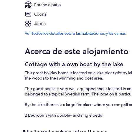
Porche o patio
Cocina
Jardín
Ver todos los detalles sobre las habitaciones y las camas
Acerca de este alojamiento
Cottage with a own boat by the lake
This great holiday home is located on a lake plot right by 
the woods to the swimming and boat area.
This guest house is very well equipped and is located in an
belonged to a typical Swedish farm. The location is particu
By the lake there a is a large fireplace where you can grill o
2 bedrooms with double- and single beds
Note: These features also belong to this object:
Boat or boat motor available for hire.