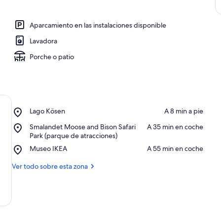
Aparcamiento en las instalaciones disponible
Lavadora
Porche o patio
Place,
Lago Kösen
‪A 8 min a pie‬
Lago
Place,
Smalandet Moose and Bison Safari
‪A 35 min en coche‬
Kösen
Smalandet
Park (parque de atracciones)
Moose
Place,
Museo IKEA
‪A 55 min en coche‬
and
Museo
Bison
IKEA
Ver todo sobre esta zona
Safari
Park
(parque
de
atracciones)