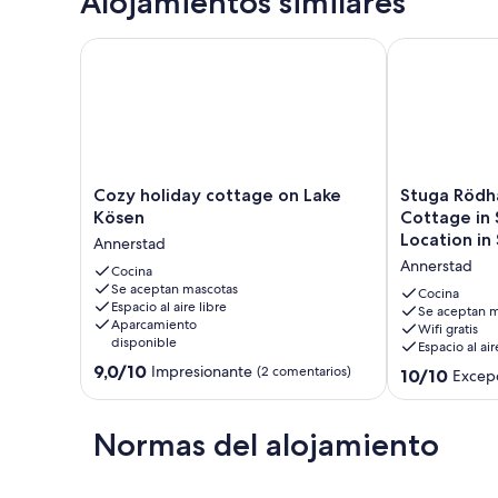
Alojamientos similares
Next neighbor is 100 meters away from the accommodatio
Cozy holiday cottage on Lake Kösen
Stuga Rödhak 
Cozy
Stuga
Cozy holiday cottage on Lake
Stuga Rödh
holiday
Rödhak
Kösen
Cottage in 
cottage
–
Location in
Annerstad
on
Cozy
Annerstad
Lake
Cocina
Swedish
Se aceptan mascotas
Kösen
Cottage
Cocina
Espacio al aire libre
Annerstad
in
Se aceptan m
Aparcamiento
Wifi gratis
Secluded
disponible
Espacio al air
Forest
9.0
9,0/10
Impresionante
(2 comentarios)
Location
10.0
10/10
Excepc
sobre
in
sobre
10,
Småland
10,
Impresionante,
Annerstad
Excepcional,
Normas del alojamiento
(2 comentarios)
(1 comentario)