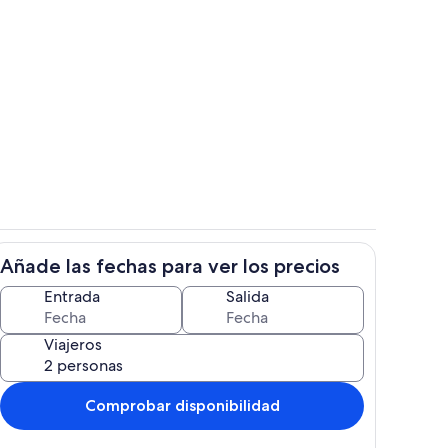
Zona de estar
Añade las fechas para ver los precios
n
Habitación
Entrada
Salida
Viajeros
Comprobar disponibilidad