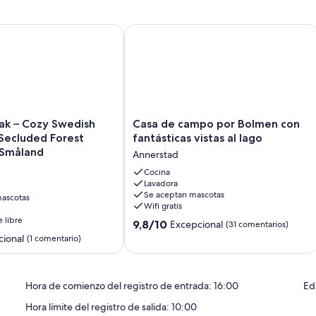
n.
– Cozy Swedish Cottage in Secluded Forest Location in Smål
Casa de campo por Bolmen con fantást
Casa
ak – Cozy Swedish
Casa de campo por Bolmen con
de
Secluded Forest
fantásticas vistas al lago
campo
 Småland
Annerstad
por
Bolmen
Cocina
Lavadora
con
Se aceptan mascotas
ascotas
fantásticas
Wifi gratis
vistas
e libre
9.8
al
9,8/10
Excepcional
(31 comentarios)
sobre
lago
ional
(1 comentario)
10,
Annerstad
Excepcional,
(31 comentarios)
Hora de comienzo del registro de entrada: 16:00
Ed
Hora límite del registro de salida: 10:00