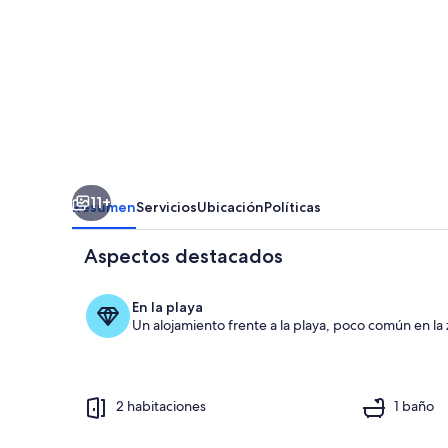
with
a
own
boat
by
the
lake
11+
Resumen
Servicios
Ubicación
Políticas
Aspectos destacados
En la playa
Un alojamiento frente a la playa, poco común en la z
Fachada
2 habitaciones
1 baño