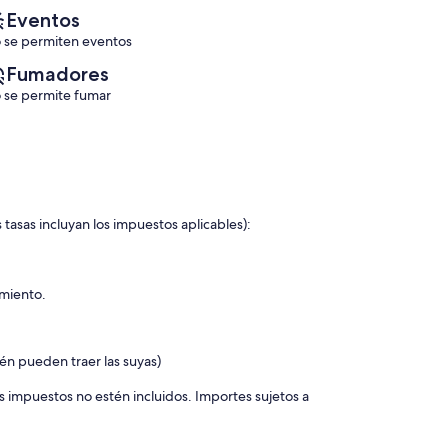
DE
Eventos
HUÉSPEDES
 se permiten eventos
Ljungby
Fumadores
 se permite fumar
 tasas incluyan los impuestos aplicables):
amiento.
én pueden traer las suyas)
s impuestos no estén incluidos. Importes sujetos a