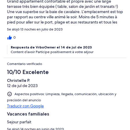
Grand appartement confortable et propre avec une large
terrasse très bien équipée ( table, salon de jardin et transats !)
Une vue superbe sur la baie de cavalaire. L’emplacement est top
par rapport au centre ville animé le soir. Moins de 5 minutes à
pied pour aller sur le port, plage et aux restaurants et tous les
commerces à proximité de la résidence. Et à la fois
Se alojó 13 noches en julio de 2023
l’appartement est au calme le soir de toute l’agitation, parfait
pour bien se reposer. Nous y avons passé un superbe séjour
0
même si les jours de très fortes chaleurs, nous aurions apprécié
Respuesta de VrboOwner el 14 de jul de 2023
une climatisation. Merci pour cet agréable séjour
Content d’avoir Participe positivement à votre séjour
Comentario verificado
10/10 Excelente
Christelle P.
12 de jul de 2023
Aspectos positivos: Limpieza, llegada, comunicación, ubicación y
precisión del anuncio
Traducir con Google
Vacances familiales
Sejour parfait
Se alojó 14 noches en junio de 2023