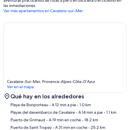
aventuras practicando las rutas a pie o en bicicleta o el ciclismo en
las inmediaciones.
Ver más apartamentos en Cavalaire-sur-Mer
Cavalaire-Sur-Mer, Provence-Alpes-Côte-D’Azur
Ver en el mapa
Qué hay en los alrededores
Mapa
Playa de Bonporteau
- A 12 min a pie
- 1.0 km
Playas del desembarco de Cavalaire
- A 14 min a pie
- 1.1 km
Puerto de Grimaud
- A 19 min en coche
- 18.2 km
Puerto de Saint Tropez
- A 31 min en coche
- 25.2 km