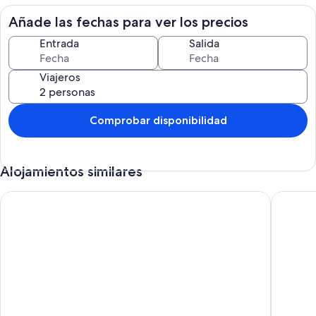
Añade las fechas para ver los precios
Entrada
Salida
Viajeros
Comprobar disponibilidad
Alojamientos similares
Apartamento T3 en Cavalaire-sur-Mer - Terraza con vista al m
AIR-CON