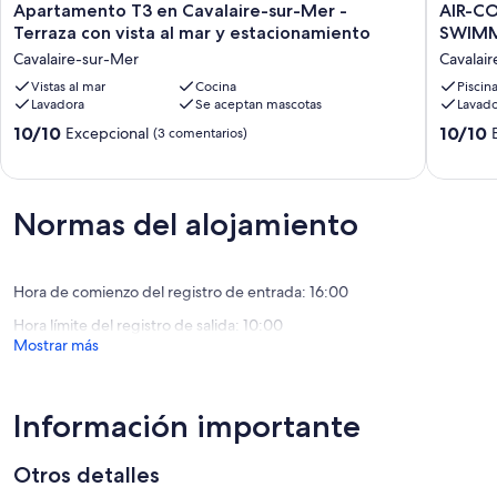
Apartamento
AIR-
Apartamento T3 en Cavalaire-sur-Mer -
AIR-C
T3
CONDI
Terraza con vista al mar y estacionamiento
SWIMM
en
APART
Cavalaire-sur-Mer
Cavalai
Cavalaire-
WITH
sur-
Vistas al mar
Cocina
SWIMM
Piscin
Lavadora
Se aceptan mascotas
Lavado
Mer
POOL
-
IN
10.0
10.0
10/10
10/10
Excepcional
(3 comentarios)
Terraza
RESIDE
sobre
sobre
con
Cavalair
10,
10,
vista
sur-
Excepcional,
Excepcio
al
Mer
(3 comentarios)
(5 comen
Normas del alojamiento
mar
y
estacionamiento
Cavalaire-
Hora de comienzo del registro de entrada: 16:00
sur-
Hora límite del registro de salida: 10:00
Mer
Mostrar más
Información importante
Otros detalles