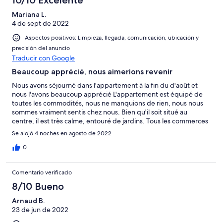
10/10 Excelente
Mariana L.
4 de sept de 2022
Aspectos positivos: Limpieza, llegada, comunicación, ubicación y
precisión del anuncio
Traducir con Google
Beaucoup apprécié, nous aimerions revenir
Nous avons séjourné dans l'appartement à la fin du d'août et
nous l'avons beaucoup apprécié L'appartement est équipé de
toutes les commodités, nous ne manquions de rien, nous nous
sommes vraiment sentis chez nous. Bien qu'il soit situé au
centre, il est très calme, entouré de jardins. Tous les commerces
indispensables sont à proximité immédiate. La terrasse avec une
Se alojó 4 noches en agosto de 2022
vue imprenable sur la baie et la brise de l'après-midi a été très
appréciée. Nous avons l'intention de revenir
0
Comentario verificado
8/10 Bueno
Arnaud B.
23 de jun de 2022