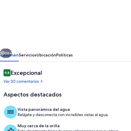
imágenes
de
de
pie,
aparte
,,
erior
Siguiente
vista
20+
Resumen
Servicios
Ubicación
Políticas
a
la
Comentarios
Excepcional
9,8
9,8 de 10
bahía
Ver 30 comentarios
cavalaire,
Aspectos destacados
centro,
cerca
Vista panorámica del agua
de
Relájate y desconecta con increíbles vistas al agua.
Jardines del alojamiento
las
Muy cerca de la orilla