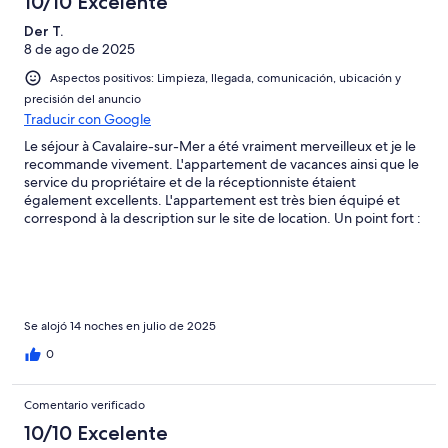
10/10 Excelente
Der T.
8 de ago de 2025
Aspectos positivos: Limpieza, llegada, comunicación, ubicación y
precisión del anuncio
Traducir con Google
Le séjour à Cavalaire-sur-Mer a été vraiment merveilleux et je le
recommande vivement. L'appartement de vacances ainsi que le
service du propriétaire et de la réceptionniste étaient
également excellents. L'appartement est très bien équipé et
correspond à la description sur le site de location. Un point fort :
la grande terrasse avec sa vue magnifique. La connexion avec la
ville et les commerces est également excellente. Dommage que
Cavalaire soit si loin du centre de l'Allemagne ;-)
Se alojó 14 noches en julio de 2025
0
Comentario verificado
10/10 Excelente