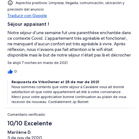
Aspectos positivos: Limpieza, llegada, comunicación, ubicación y
precisión del anuncio
Traducir con Google
Séjour appaisant !
Notre séjour d’une semaine fut une parenthèse enchantée dans
ce contexte Covid. L’appartement très agréable et fonctionel ,
ne manquant d’aucun confort est très agréable à vivre. Après
réflexion, nous n’avaons pas fait attention si le wifi était
disponible mais le but de notre séjour n’était pas là et décrocher
de temps en temps ne fait pas de mal…Un petitz remarque,
Se alojó 7 noches en marzo de 2021
peut-être, pour être critique, les places de stationnement aux
abords sont très recherchées même en période creuse…mais
0
une petite marche n’est pas néfaste.. Le levé du soleil depuis la
Respuesta de VrboOwner el 25 de mar de 2021
chambre sur la baie de Cavalaire est digne d’un tableau de
Nous sommes contents que votre séjour à Cavalaire vous ait donné
maître. A refaire sans aucune hésitation !!!
satisfaction et que notre appartement ait été à votre convenance .
Merci pour votre appréciation bonne continuation au plaisir de vous
recevoir de nouveau. Cordialement Jp Boinet
Comentario verificado
10/10 Excelente
Marilène D.
3 de nov de 2020