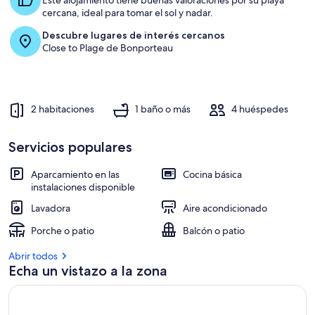
playas
Este alojamiento tiene buenas valoraciones por su playa
cercana, ideal para tomar el sol y nadar.
y
Descubre lugares de interés cercanos
Close to Plage de Bonporteau
2 habitaciones
1 baño o más
4 huéspedes
Servicios populares
Aparcamiento en las
Cocina básica
instalaciones disponible
Lavadora
Aire acondicionado
Porche o patio
Balcón o patio
Abrir todos
Echa un vistazo a la zona