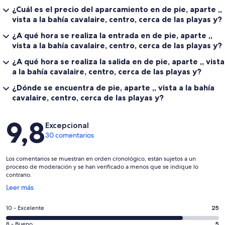
¿Cuál es el precio del aparcamiento en de pie, aparte ,,
vista a la bahía cavalaire, centro, cerca de las playas y?
¿A qué hora se realiza la entrada en de pie, aparte ,,
vista a la bahía cavalaire, centro, cerca de las playas y?
¿A qué hora se realiza la salida en de pie, aparte ,, vista
a la bahía cavalaire, centro, cerca de las playas y?
¿Dónde se encuentra de pie, aparte ,, vista a la bahía
cavalaire, centro, cerca de las playas y?
Comentarios
9,8
Excepcional
30 comentarios
Los comentarios se muestran en orden cronológico, están sujetos a un
proceso de moderación y se han verificado a menos que se indique lo
contrario.
Se
Leer más
abre
en
25
10 - Excelente
25
una
comentarios
ventana
5
8 - Bueno
5