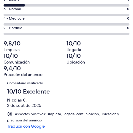
de
nueva
comentarios
un
0
6 - Normal
0
de
total
comentarios
un
0
4 - Mediocre
0
de
de
total
comentarios
30
un
0
2 - Horrible
0
de
de
con
total
comentarios
30
un
una
de
de
9,8/10
10/10
con
total
puntuación
30
un
una
de
Limpieza
Llegada
de
con
total
10/10
10/10
puntuación
30
10
una
de
de
con
Comunicación
Ubicación
-
puntuación
30
9,4/10
8
una
Excelente
de
con
-
puntuación
Precisión del anuncio
6
una
Comentarios
Bueno
de
Comentario verificado
-
puntuación
4
Normal
de
10/10 Excelente
-
2
Mediocre
Nicolas C.
-
2 de sept de 2025
Horrible
Aspectos positivos: Limpieza, llegada, comunicación, ubicación y
precisión del anuncio
Traducir con Google