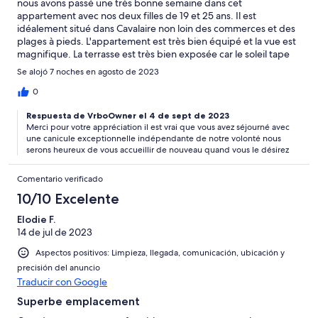
nous avons passé une très bonne semaine dans cet
appartement avec nos deux filles de 19 et 25 ans. Il est
idéalement situé dans Cavalaire non loin des commerces et des
plages à pieds. L'appartement est très bien équipé et la vue est
magnifique. La terrasse est très bien exposée car le soleil tape
tôt le matin de ce côté ce qui permet d'en profiter tout le reste
Se alojó 7 noches en agosto de 2023
de la journée sans problème. Le seul petit bémol est le manque
de climatisation dans les chambres. Nous y avons séjourné lors
0
d'une semaine de canicule (40°) et avons beaucoup souffert de
Respuesta de VrboOwner el 4 de sept de 2023
la chaleur la nuit malgré les ventilateurs. Il n'est pas toujours
Merci pour votre appréciation il est vrai que vous avez séjourné avec
facile de trouver une place pour se garer mais comme on a peu
une canicule exceptionnelle indépendante de notre volonté nous
utilisé peu la voiture ça ne nous a pas vraiment gêné. Nous
serons heureux de vous accueillir de nouveau quand vous le désirez
reviendrons très certainement.
Comentario verificado
10/10 Excelente
Elodie F.
14 de jul de 2023
Aspectos positivos: Limpieza, llegada, comunicación, ubicación y
precisión del anuncio
Traducir con Google
Superbe emplacement