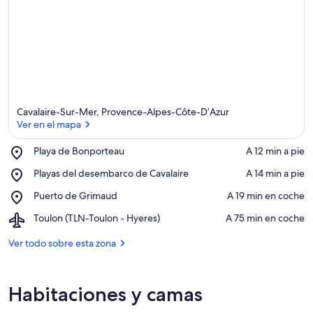
Cavalaire-Sur-Mer, Provence-Alpes-Côte-D’Azur
Ver en el mapa
Place,
Playa de Bonporteau
‪A 12 min a pie‬
Playa
Ver en el mapa
Place,
Playas del desembarco de Cavalaire
‪A 14 min a pie‬
de
Playas
Bonporteau
Place,
Puerto de Grimaud
‪A 19 min en coche‬
del
Puerto
desembarco
Airport,
Toulon (TLN-Toulon - Hyeres)
‪A 75 min en coche‬
de
de
Toulon
Grimaud
Cavalaire
(TLN-
Ver todo sobre esta zona
Toulon
-
Hyeres)
Habitaciones y camas