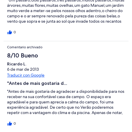
"Um pássaro,dois pássaros,três pássaros,muitos pássaros,muitas
árvores,muitas flores,muitas ovelhas,um gato Manuel,um jardim
muito verde a meter-se pelos nossos olhos adentro,o cheiro do
campo e o ar sempre renovado pela pureza das coisas belas,o
vento que sopra e se junta ao sol que invade todos os recantos
onde a vida vai crescendo devagar,sem pressas,ao ritmo próprio
de uma natureza que não se preocupa se amanhã será outro
0
dia,outra noite,outro sol,outra lua,e que apenas nos quer fazer
felizes e estar ao nosso lado,para que a alegria de viver a
Comentario archivado
"Herdade da Raposinha" seja uma lembrança que perdure nos
nossos sentidos,e nos faça dizer,como dizia o poeta Agostinho
8/10 Bueno
Neto ;" Á nossa terra havemos de voltar" . Esta não é a minha
terra, é apenas um lugar no meu coração,por isso havemos de
Ricardo L.
voltar."
6 de mar de 2013
Traducir con Google
"Antes de mais gostaria d...
"Antes de mais gostaria de agradecer a disponibilidade para nos
receber na sua confortável casa de campo. O espaço era
agradável e para quem aprecia a calma do campo, foi uma
experiência agradável. De certo que no Verão poderemos
repetir com a vantagem do clima e da piscina. Apenas de notar,
algumas das vedações envolventes não se encontravam
íntegras."
0