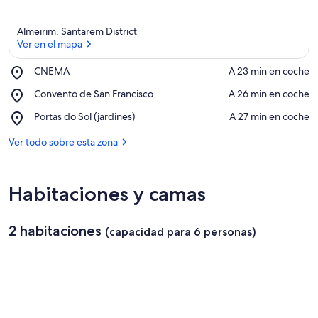
Almeirim, Santarem District
Ver en el mapa
Place,
CNEMA
‪A 23 min en coche‬
CNEMA
Ver en el mapa
Place,
Convento de San Francisco
‪A 26 min en coche‬
Convento
Place,
Portas do Sol (jardines)
‪A 27 min en coche‬
de
Portas
San
do
Ver todo sobre esta zona
Francisco
Sol
(jardines)
Habitaciones y camas
2 habitaciones
(capacidad para 6 personas)