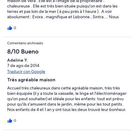
maison de Véra . Elle est à l'image de la propriétaire :
2
Mediocre
chaleureuse . Elle est très bien située puisqu'on est dans les
-
terres et pas loin de la mer ( à peu près à 1 heure ) . A voir
Horrible
absolument : Evora , magnifique et Lisbonne , Sintra ... Nous
n'avons pas eu assez de temps pour tout voir . Et un grand merci
à Vera pour son accueil et sa gentillesse !!
0
Comentario archivado
8/10 Bueno
Adeline Y.
7 de ago de 2014
Traducir con Google
Très agréable maison
Accueil très chaleureux dans cette agréable maison, très très
bien équipée (il y a toute la vaisselle, le linge et l'électroménager
qu'on peut souhaiter) et idéale pour les enfants: tout est prévu
pour qu'ils s'amusent dans le jardin, même pour les tout petits.
Nos enfants de 4 et 1 an y ont tous les deux trouvé leur bonheur.
En léger bémol, je dirais que le bruit des camions passant la nuit
sur la route est parfois gênant, mais cela ne gâte pas le plaisir de
0
profiter du jardin et l'impression de loger chez des amis
tellement l'accueil est bon et la maison bien équipée (lits fait à