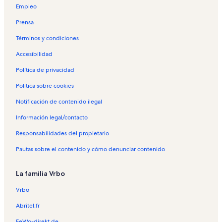
Empleo
i
u
l
i
Prensa
e
l
r
e
Términos y condiciones
e
r
s
e
Accesibilidad
v
s
Política de privacidad
a
v
c
a
Política sobre cookies
a
c
c
a
Notificación de contenido ilegal
i
c
o
i
Información legal/contacto
n
o
a
n
Responsabilidades del propietario
l
a
Pautas sobre el contenido y cómo denunciar contenido
e
l
s
e
e
s
La familia Vrbo
n
e
C
n
Vrbo
a
S
r
a
Abritel.fr
t
n
FeWo-direkt.de