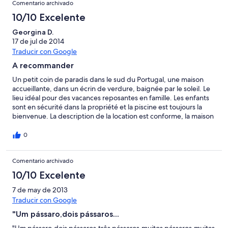
Comentario archivado
l'arrivée, serviettes préparées, nappe sur la table). Les sites
touristiques sont à minimum 1 heure de route, mais cela ne nous
10/10 Excelente
a pas gênés, car la circulation est facile et de plus la localisation
est assez centrale pour aller visiter aussi bien le bord de mer
Georgina D.
qu'Evora ou Tomar. Très bonnes vacances en résumé.
17 de jul de 2014
Traducir con Google
A recommander
Un petit coin de paradis dans le sud du Portugal, une maison
accueillante, dans un écrin de verdure, baignée par le soleil. Le
lieu idéal pour des vacances reposantes en famille. Les enfants
sont en sécurité dans la propriété et la piscine est toujours la
bienvenue. La description de la location est conforme, la maison
bien entretenue, la propriétaire Dona Vera très attentionnée. De
plus, la région offre une multitude de choses à découvrir.
0
Comentario archivado
10/10 Excelente
7 de may de 2013
Traducir con Google
"Um pássaro,dois pássaros...