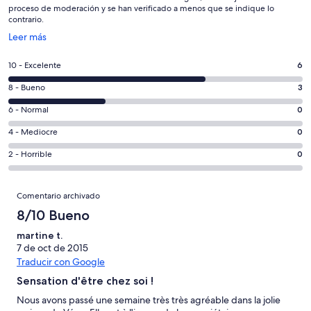
proceso de moderación y se han verificado a menos que se indique lo
contrario.
Se
Leer más
abre
en
6
10 - Excelente
6
una
comentarios
ventana
3
8 - Bueno
3
de
nueva
comentarios
un
0
6 - Normal
0
de
total
comentarios
un
0
4 - Mediocre
0
de
de
total
comentarios
9
un
0
2 - Horrible
0
de
de
con
total
comentarios
9
un
una
de
de
Comentarios
con
total
puntuación
Comentario archivado
9
un
una
de
de
con
total
8/10 Bueno
puntuación
9
10
una
de
de
con
martine t.
-
puntuación
9
8
7 de oct de 2015
una
Excelente
de
con
Traducir con Google
-
puntuación
6
una
Bueno
de
Sensation d'être chez soi !
-
puntuación
4
Normal
de
Nous avons passé une semaine très très agréable dans la jolie
-