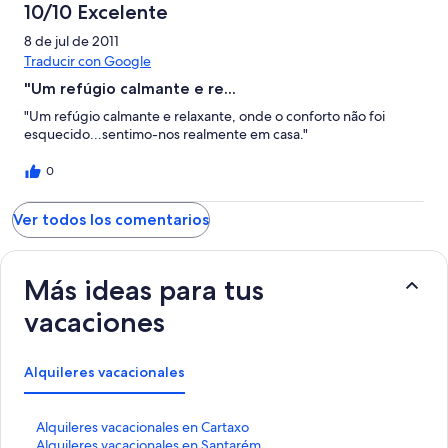
10/10 Excelente
8 de jul de 2011
Traducir con Google
"Um refúgio calmante e re...
"Um refúgio calmante e relaxante, onde o conforto não foi
esquecido...sentimo-nos realmente em casa."
0
Ver todos los comentarios
Más ideas para tus
vacaciones
Alquileres vacacionales
E
Alquileres vacacionales en Cartaxo
n
E
Alquileres vacacionales en Santarém