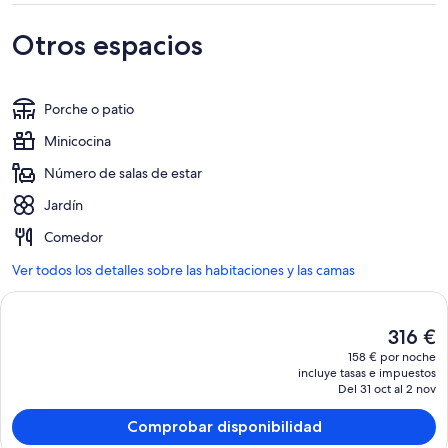
Otros espacios
Porche o patio
Minicocina
Número de salas de estar
Jardín
Comedor
Ver todos los detalles sobre las habitaciones y las camas
El
316 €
precio
158 € por noche
actual
incluye tasas e impuestos
es
Del 31 oct al 2 nov
de
316 €
Comprobar disponibilidad