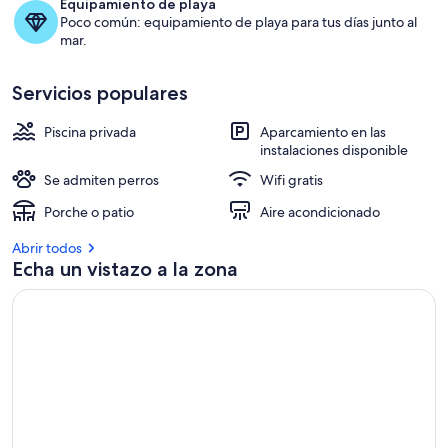
Equipamiento de playa
80
Poco común: equipamiento de playa para tus días junto al
mar.
km
de
Servicios populares
Lisboa
Piscina privada
Aparcamiento en las
instalaciones disponible
Se admiten perros
Wifi gratis
Porche o patio
Aire acondicionado
Abrir todos
Echa un vistazo a la zona