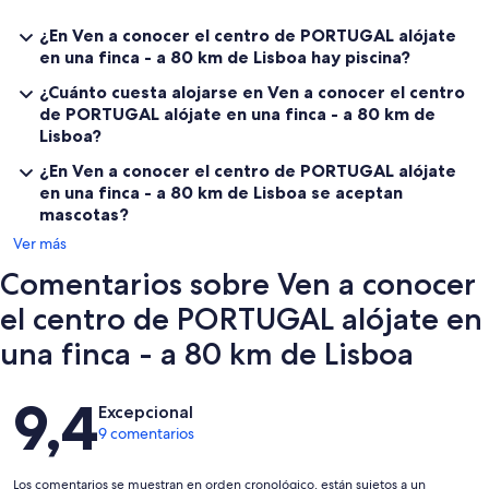
un bebé. Los bebés se alojan gratis.
La nueva habitación/estudio permite alojar a 2 personas más, mide
¿En Ven a conocer el centro de PORTUGAL alójate
aproximadamente 18m2, y cuenta con dos camas cómodas
en una finca - a 80 km de Lisboa hay piscina?
individuales que se pueden transformar en cama doble (queen
size), previa petición. Tiene un pequeño y bonito cuarto de baño
¿Cuánto cuesta alojarse en Ven a conocer el centro
con ducha y cuenta con aire acondicionado, Smart TV, nevera,
de PORTUGAL alójate en una finca - a 80 km de
microondas, hervidor, tostadora y cafetera espresso. Está equipado
Lisboa?
con una mesa y sillas, vasos y vajilla para sus comidas en privado.
Si viajas con tu perro, la finca dispone de una perrera, donde podrás
¿En Ven a conocer el centro de PORTUGAL alójate
dejarlo durante tus paseos. La estancia de tu perro tiene un coste
en una finca - a 80 km de Lisboa se aceptan
adicional.
mascotas?
Sólo se aceptan perros dulces y educados.
Ver más
Los propietarios viven en la propiedad, en casas familiares, lejos de
la casa de huéspedes.
Comentarios sobre Ven a conocer
el centro de PORTUGAL alójate en
una finca - a 80 km de Lisboa
Comentarios
9,4
Excepcional
9 comentarios
Los comentarios se muestran en orden cronológico, están sujetos a un