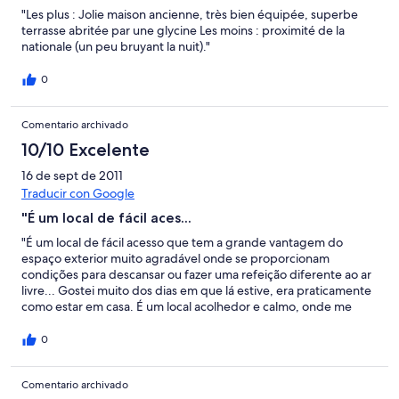
"Les plus : Jolie maison ancienne, très bien équipée, superbe
terrasse abritée par une glycine Les moins : proximité de la
nationale (un peu bruyant la nuit)."
0
Comentario archivado
10/10 Excelente
16 de sept de 2011
Traducir con Google
"É um local de fácil aces...
"É um local de fácil acesso que tem a grande vantagem do
espaço exterior muito agradável onde se proporcionam
condições para descansar ou fazer uma refeição diferente ao ar
livre... Gostei muito dos dias em que lá estive, era praticamente
como estar em casa. É um local acolhedor e calmo, onde me
senti em segurança e confortavelmente instalada."
0
Comentario archivado