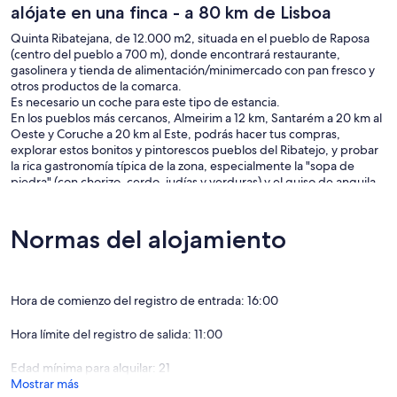
alójate en una finca - a 80 km de Lisboa
Quinta Ribatejana, de 12.000 m2, situada en el pueblo de Raposa
(centro del pueblo a 700 m), donde encontrará restaurante,
gasolinera y tienda de alimentación/minimercado con pan fresco y
otros productos de la comarca.
Es necesario un coche para este tipo de estancia.
En los pueblos más cercanos, Almeirim a 12 km, Santarém a 20 km al
Oeste y Coruche a 20 km al Este, podrás hacer tus compras,
explorar estos bonitos y pintorescos pueblos del Ribatejo, y probar
la rica gastronomía típica de la zona, especialmente la "sopa de
piedra" (con chorizo, cerdo, judías y verduras) y el guiso de anguila.
Vino local inconfundible y frutas regionales.
Lisboa está situada al SO de esta región, a 80 km, y es fácilmente
accesible tanto en coche, por la autopista A1, como en tren, saliendo
Normas del alojamiento
de Santarém.
Fátima está al norte, a unos 80 km. Por la A1 el trayecto dura unos 50
minutos.
Nazaré se encuentra al NO, a 100 km. Por la A15 y la A8 el viaje dura
Hora de comienzo del registro de entrada: 16:00
aproximadamente 1 hora.
Las masías son todas casas de campo. Se ha respetado plenamente
Hora límite del registro de salida: 11:00
la arquitectura rústica tradicional, el mobiliario interior es sencillo y
confortable.
Edad mínima para alquilar: 21
Las viviendas tienen orientación Este-Oeste y se abren a un
Mostrar más
encantador jardín (500m2) que garantiza frescor en los días más