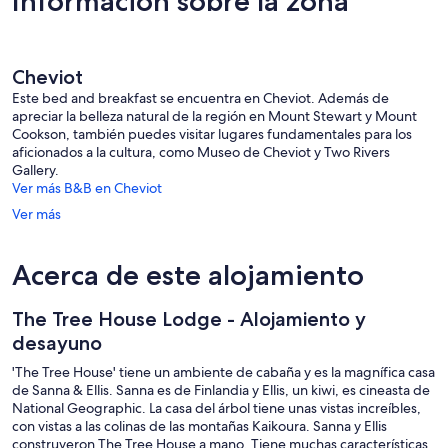
Información sobre la zona
112 €
Cheviot
Este bed and breakfast se encuentra en Cheviot. Además de
apreciar la belleza natural de la región en Mount Stewart y Mount
Cookson, también puedes visitar lugares fundamentales para los
aficionados a la cultura, como Museo de Cheviot y Two Rivers
Gallery.
Ver más B&B en Cheviot
Ver más
Acerca de este alojamiento
The Tree House Lodge - Alojamiento y
desayuno
'The Tree House' tiene un ambiente de cabaña y es la magnífica casa
de Sanna & Ellis. Sanna es de Finlandia y Ellis, un kiwi, es cineasta de
National Geographic. La casa del árbol tiene unas vistas increíbles,
con vistas a las colinas de las montañas Kaikoura. Sanna y Ellis
construyeron The Tree House a mano. Tiene muchas características