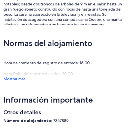
notables; desde dos troncos de árboles de 9 m en el salón hasta un
gran fuego abierto construido con rocas de hasta una tonelada de
peso. La casa ha aparecido en la televisión y en revistas. Su
habitación es acogedora con una cómoda cama Queen, una manta
eléctrica, un refrigerador y un hermoso techo de madera.
La habitación también tiene un escritorio de oficina y un sofá de
cuero.
Normas del alojamiento
La habitación cuenta con su propio baño privado y aseo (no en
suite). El baño es muy elegante con azulejos de piedra natural y un
tocador de madera. El baño tiene ducha y bañera.
Hora de comienzo del registro de entrada: 16:00
Relájese en el salón con sus dos enormes árboles que sostienen el
Hora límite del registro de salida: 10:00
techo de madera a 9 metros de altura.
Mostrar más
Siéntese y disfrute de la puesta de sol mientras saborea un vino,
desayune con vistas a las montañas en las áreas al aire libre o dé un
relajante paseo por los senderos de la propiedad, entre pájaros
Información importante
cantores y colinas onduladas.
Otros detalles
Siéntase libre de hacer ejercicio en el amplio gimnasio de abajo. Hay
muchos equipos; cinta de correr, remo, bicicleta, pesas libres y
Número de alojamiento:
7357889
máquinas. El uso del gimnasio es gratuito para todos los huéspedes.