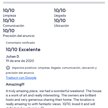
de
de
con
total
comentarios
4
un
una
de
de
10/10
10/10
con
total
puntuación
4
un
una
de
Limpieza
Llegada
de
con
total
10/10
10/10
puntuación
4
10
una
de
de
con
Comunicación
Ubicación
-
puntuación
4
10/10
8
una
Excelente
de
con
-
puntuación
Precisión del anuncio
6
una
Comentarios
Bueno
de
Comentario verificado
-
puntuación
4
Normal
de
10/10 Excelente
-
2
Mediocre
Julian D.
-
19 de ene de 2020
Horrible
Aspectos positivos: Limpieza, llegada, comunicación, ubicación y
precisión del anuncio
Traducir con Google
Amazing!!!
A truly amazing place, we had a wonderful weekend. The house
is a work of art and really interesting. The owners are brilliant
hosts and very generous sharing their home. The location is
really amazing to with fantastic views. 10/10, loved it and will