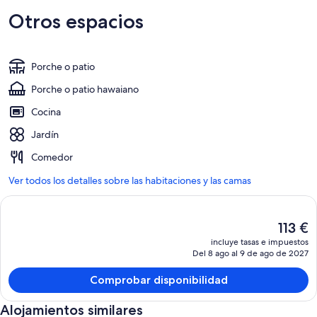
Otros espacios
Porche o patio
Porche o patio hawaiano
Cocina
Jardín
Comedor
Ver todos los detalles sobre las habitaciones y las camas
El
113 €
precio
incluye tasas e impuestos
actual
Del 8 ago al 9 de ago de 2027
es
de
Comprobar disponibilidad
113 €
Alojamientos similares