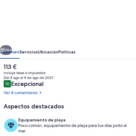
de
The
Tree
House
Lodge
erior
Siguiente
-
25+
Resumen
Servicios
Ubicación
Políticas
Alojamiento
El
113 €
y
precio
incluye tasas e impuestos
desayuno
actual
Del 8 ago al 9 de ago de 2027
es
Comentarios
Excepcional
10
10 de 10
de
Ver 4 comentarios
113 €
Aspectos destacados
Exterior
Equipamiento de playa
Poco común: equipamiento de playa para tus días junto al
mar.