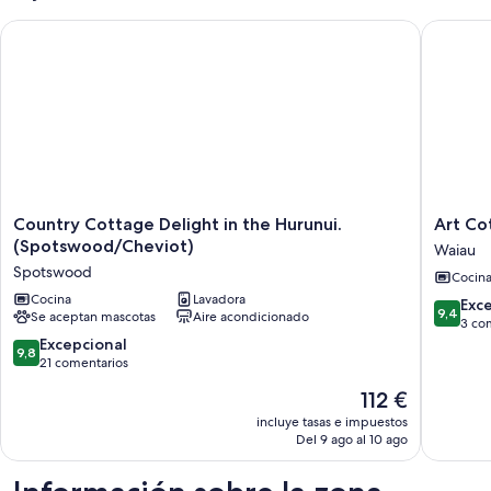
Country Cottage Delight in the Hurunui. (Spotswood/Cheviot
Art Cott
Country
Art
Country Cottage Delight in the Hurunui.
Art Co
Cottage
Cottage
(Spotswood/Cheviot)
Waiau
Delight
Waiau
Spotswood
Cocin
in
the
Cocina
Lavadora
9.4
Exc
9,4
Se aceptan mascotas
Aire acondicionado
Hurunui.
sobre
3 co
(Spotswood/Cheviot)
9.8
10,
Excepcional
9,8
Spotswood
sobre
Excepcio
21 comentarios
10,
3 comen
El
112 €
Excepcional,
precio
21 comentarios
incluye tasas e impuestos
actual
Del 9 ago al 10 ago
es
de