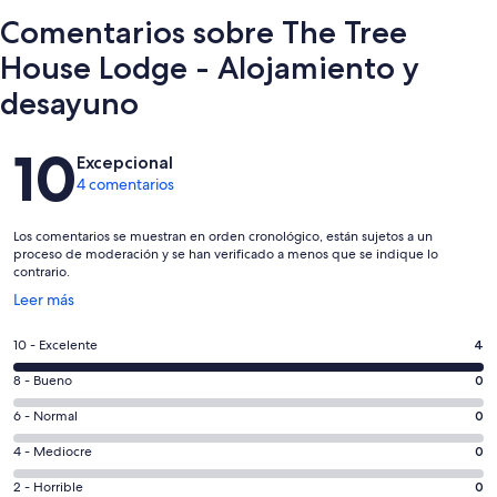
Comentarios sobre The Tree
House Lodge - Alojamiento y
desayuno
Comentarios
10
Excepcional
4 comentarios
Los comentarios se muestran en orden cronológico, están sujetos a un
proceso de moderación y se han verificado a menos que se indique lo
contrario.
Se
Leer más
abre
en
4
10 - Excelente
4
una
comentarios
ventana
0
8 - Bueno
0
de
nueva
comentarios
un
0
6 - Normal
0
de
total
comentarios
un
0
4 - Mediocre
0
de
de
total
comentarios
4
un
0
2 - Horrible
0