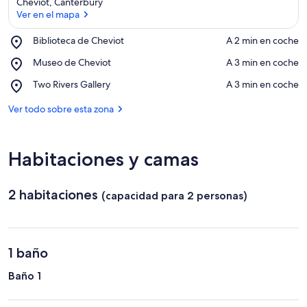
Cheviot, Canterbury
Ver en el mapa
Place,
Biblioteca de Cheviot
‪A 2 min en coche‬
Biblioteca
Ver en el mapa
Place,
Museo de Cheviot
‪A 3 min en coche‬
de
Museo
Cheviot
Place,
Two Rivers Gallery
‪A 3 min en coche‬
de
Two
Cheviot
Rivers
Ver todo sobre esta zona
Gallery
Habitaciones y camas
2 habitaciones
(capacidad para 2 personas)
1 baño
Baño 1