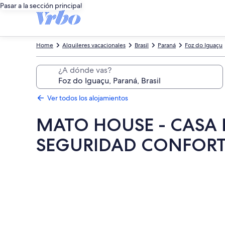
Pasar a la sección principal
Home
Alquileres vacacionales
Brasil
Paraná
Foz do Iguaçu
¿A dónde vas?
Ver todos los alojamientos
MATO HOUSE - CASA 
SEGURIDAD CONFORTA
Galería
de
imágenes
de
MATO