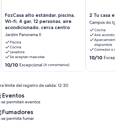
FozCasa
2
FozCasa alto estándar, piscina,
2 Tu casa en Foz- Su
alto
Tu
Wi-fi, 4 gar, 12 personas, aire
Campos do Iguaçu
estándar,
casa
acondicionado, cerca centro
Cocina
piscina,
en
Jardim Panorama II
Aire acondicionado
Wi-
Foz-
Aparcamiento
fi,
Super
Piscina
disponible
4
Cocina
Host
Comedor o salón
Lavadora
gar,
Campos
10.0
Se aceptan mascotas
10/10
Excepcional
(2 co
12
do
sobre
personas,
Iguaçu
10.0
10/10
Excepcional
(4 comentarios)
10,
aire
sobre
Excepcional,
acondicionado,
10,
(2 comentarios)
cerca
Excepcional,
a límite del registro de salida: 12:30
centro
(4 comentarios)
Jardim
Eventos
Panorama
 se permiten eventos
II
Fumadores
 se permite fumar