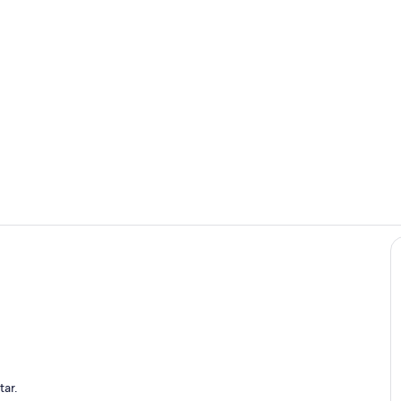
Terraza o pa
Zona de esta
r
tar.