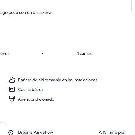
 algo poco común en la zona.
iones
•
4 camas
Bañera de hidromasaje en las instalaciones
Cocina básica
Aire acondicionado
Place,
Dreams Park Show
‪A 15 min a pie‬