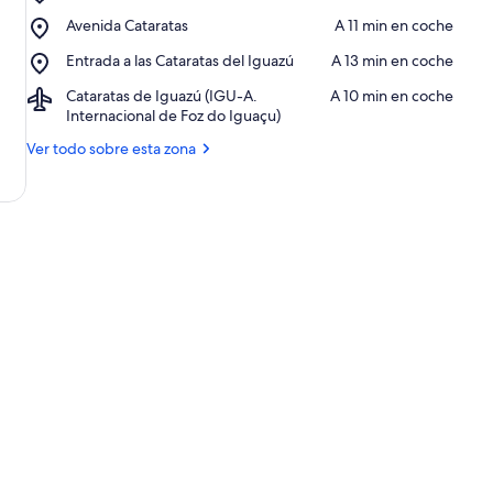
Dreams
Place,
Avenida Cataratas
‪A 11 min en coche‬
Park
Avenida
Show
Place,
Entrada a las Cataratas del Iguazú
‪A 13 min en coche‬
Cataratas
Entrada
Airport,
Cataratas de Iguazú (IGU-A.
‪A 10 min en coche‬
a
Cataratas
Internacional de Foz do Iguaçu)
las
de
Cataratas
Ver todo sobre esta zona
Iguazú
del
(IGU-
Iguazú
A.
Internacional
de
Foz
do
Iguaçu)