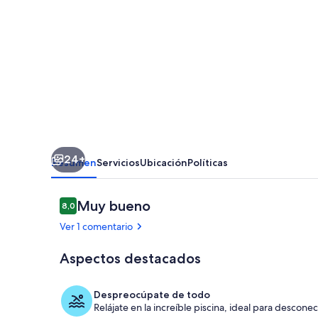
HOUSE
-
CASA
DE
CAMPO
CERCA
DE
24+
LAS
Resumen
Servicios
Ubicación
Políticas
CAÍDAS
PRIVACIDAD
Comentarios
Muy bueno
8,0
8,0 de 10
SEGURIDAD
Ver 1 comentario
CONFORTABLE
Aspectos destacados
5
Zona de esta
*
Despreocúpate de todo
Relájate en la increíble piscina, ideal para desconec