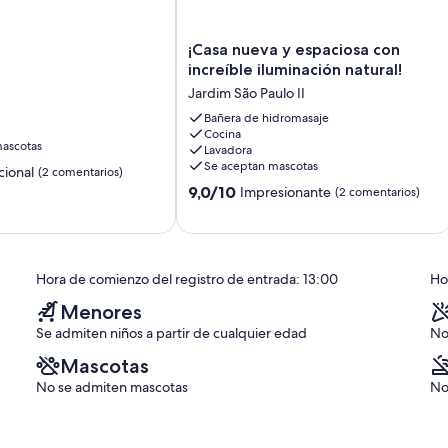
¡Casa
¡Casa nueva y espaciosa con
nueva
increíble iluminación natural!
y
Jardim São Paulo II
espaciosa
con
Bañera de hidromasaje
Cocina
increíble
ascotas
Lavadora
iluminación
Se aceptan mascotas
ional
(2 comentarios)
natural!
9.0
Jardim
9,0/10
Impresionante
(2 comentarios)
sobre
São
10,
Paulo
s)
Impresionante,
II
(2 comentarios)
Hora de comienzo del registro de entrada: 13:00
Hor
Menores
Se admiten niños a partir de cualquier edad
No
Mascotas
No se admiten mascotas
No