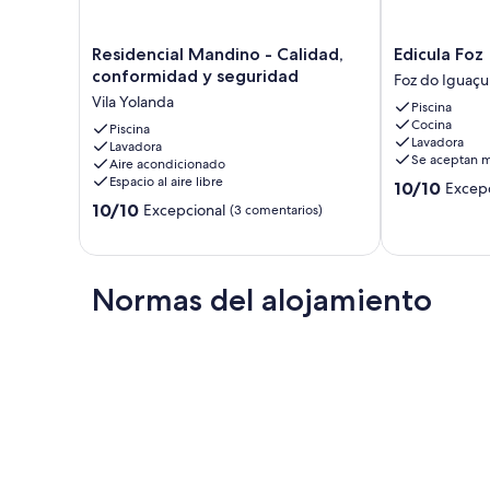
Residencial
Edicula
Residencial Mandino - Calidad,
Edicula Foz
Mandino
Foz
conformidad y seguridad
Foz do Iguaçu
-
Foz
Vila Yolanda
Piscina
Calidad,
do
Cocina
conformidad
Piscina
Iguaçu
Lavadora
Lavadora
y
Se aceptan m
Aire acondicionado
seguridad
Espacio al aire libre
10.0
10/10
Excepc
Vila
sobre
10.0
Yolanda
10/10
Excepcional
(3 comentarios)
10,
sobre
Excepcional,
10,
(2 comentario
Excepcional,
(3 comentarios)
Normas del alojamiento