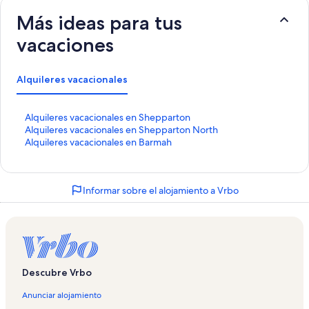
Más ideas para tus
vacaciones
Alquileres vacacionales
E
Alquileres vacacionales en Shepparton
n
E
Alquileres vacacionales en Shepparton North
l
n
E
Alquileres vacacionales en Barmah
a
l
n
c
a
l
e
c
a
Informar sobre el alojamiento a Vrbo
q
e
c
u
q
e
e
u
q
a
e
u
b
a
e
r
b
a
e
r
b
Descubre Vrbo
l
e
r
a
l
e
Anunciar alojamiento
p
a
l