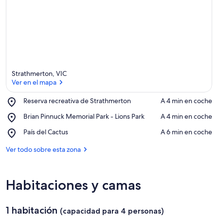
Strathmerton, VIC
Ver en el mapa
Place,
Reserva recreativa de Strathmerton
‪A 4 min en coche‬
Reserva
Ver en el mapa
Place,
Brian Pinnuck Memorial Park - Lions Park
‪A 4 min en coche‬
recreativa
Brian
de
Place,
País del Cactus
‪A 6 min en coche‬
Pinnuck
Strathmerton
País
Memorial
del
Ver todo sobre esta zona
Park
Cactus
-
Lions
Park
Habitaciones y camas
1 habitación
(capacidad para 4 personas)