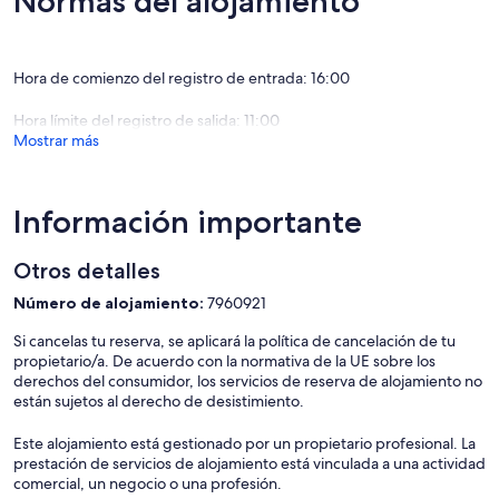
Normas del alojamiento
Contamos con 12 amplias habitaciones con amplio estacionamiento
para vehículos grandes.
A un corto paseo de Cafe 3641, Strathy Cafe, Railway Hotel y la
Hora de comienzo del registro de entrada: 16:00
galardonada Strathy Bakery.
Hora límite del registro de salida: 11:00
A poca distancia en coche de la isla de Ulupna y las playas de
Mostrar más
Strathmerton, a orillas del río Murray. Ver koalas y canguros. Cerca
de Bega Factory, Cactus Country y Murray Valley Motor Homes.
Somos un pequeño motel de propiedad y gestión familiar.
Información importante
Ofrecemos alojamiento amigable y de estilo familiar tanto para
viajeros como para trabajadores locales. Todas nuestras
Otros detalles
habitaciones, recientemente renovadas, son para NO
FUMADORES.
Número de alojamiento:
7960921
¡Bienvenido!
Si cancelas tu reserva, se aplicará la política de cancelación de tu
propietario/a. De acuerdo con la normativa de la UE sobre los
derechos del consumidor, los servicios de reserva de alojamiento no
están sujetos al derecho de desistimiento.
Este alojamiento está gestionado por un propietario profesional. La
prestación de servicios de alojamiento está vinculada a una actividad
comercial, un negocio o una profesión.