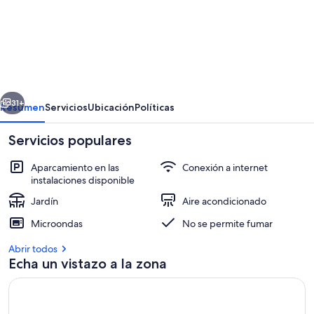
de
Habitación
Classic
Country
Motel
erior
Siguiente
cerca
31+
Resumen
Servicios
Ubicación
Políticas
de
Servicios populares
Murray,
Wifi
Aparcamiento en las
Conexión a internet
instalaciones disponible
Jardín
Aire acondicionado
Microondas
No se permite fumar
Abrir todos
Habitación
Echa un vistazo a la zona