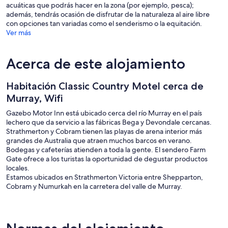
acuáticas que podrás hacer en la zona (por ejemplo, pesca);
además, tendrás ocasión de disfrutar de la naturaleza al aire libre
con opciones tan variadas como el senderismo o la equitación.
Ver más
Acerca de este alojamiento
Habitación Classic Country Motel cerca de
Murray, Wifi
Gazebo Motor Inn está ubicado cerca del río Murray en el país
lechero que da servicio a las fábricas Bega y Devondale cercanas.
Strathmerton y Cobram tienen las playas de arena interior más
grandes de Australia que atraen muchos barcos en verano.
Bodegas y cafeterías atienden a toda la gente. El sendero Farm
Gate ofrece a los turistas la oportunidad de degustar productos
locales.
Estamos ubicados en Strathmerton Victoria entre Shepparton,
Cobram y Numurkah en la carretera del valle de Murray.
Sin estancia mínima o recargo por períodos de vacaciones.
Tranquilo motel rural con precios razonables.