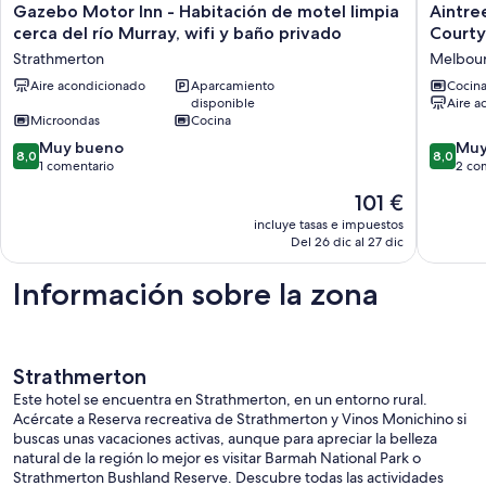
Gazebo
Aintree'
Gazebo Motor Inn - Habitación de motel limpia
Aintre
Motor
Area's
cerca del río Murray, wifi y baño privado
Court
Inn
best
Strathmerton
Melbou
-
kept
Habitación
Aire acondicionado
Aparcamiento
secret.
Cocin
disponible
Aire a
de
Fountai
Microondas
Cocina
motel
Courtya
limpia
Room
8.0
8.0
Muy bueno
Muy
8,0
8,0
cerca
Melbou
sobre
sobre
1 comentario
2 co
del
10,
10,
El
101 €
río
Muy
Muy
precio
Murray,
bueno,
bueno,
incluye tasas e impuestos
actual
wifi
Del 26 dic al 27 dic
1 comentario
2 comen
es
y
de
baño
Información sobre la zona
101 €
privado
Strathmerton
Strathmerton
Este hotel se encuentra en Strathmerton, en un entorno rural.
Acércate a Reserva recreativa de Strathmerton y Vinos Monichino si
buscas unas vacaciones activas, aunque para apreciar la belleza
natural de la región lo mejor es visitar Barmah National Park o
Strathmerton Bushland Reserve. Descubre todas las actividades