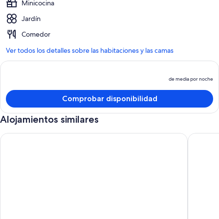
Minicocina
Jardín
Comedor
Ver todos los detalles sobre las habitaciones y las camas
de media por noche
El
p
Comprobar disponibilidad
e
d
Alojamientos similares
d
m
Gazebo Motor Inn - Habitación de motel limpia cerca del río 
Aintree'
p
n