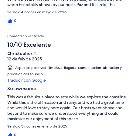
warm hospitality shown by our hosts Paz and Ricardo, the
beautiful surroundings, and the relaxing ambiance throughout
Se alojó 4 noches en mayo de 2026
our entire stay.The accommodation was very clean, comfortable,
and tastefully furnished. You immediately feel welcome and can
0
truly relax and unwind. The location is also ideal for exploring
the region with its many wide beaches and wild coast while still
Comentario verificado
enjoying peace and quiet.We would return anytime and can
wholeheartedly recommend this accommodation — a clear
10/10 Excelente
10/10. Muito obrigada e até logo!
Christopher T.
12 de feb de 2025
Aspectos positivos: Limpieza, llegada, comunicación, ubicación y
precisión del anuncio
Traducir con Google
So awesome!
This was a fabulous place to saty while we explore the coastline.
While this is the off-season and rainy, and we had a great time
and would love to stay here again. Our hosts went above and
beyond to make sure we understood everything and could
maximize our enjoyment of this space.
Se alojó 3 noches en enero de 2025
0