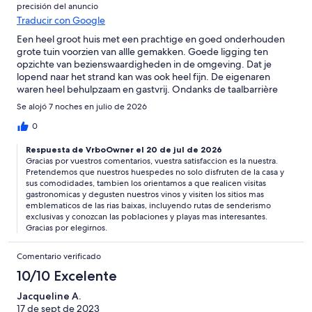
precisión del anuncio
Traducir con Google
Een heel groot huis met een prachtige en goed onderhouden
grote tuin voorzien van allle gemakken. Goede ligging ten
opzichte van bezienswaardigheden in de omgeving. Dat je
lopend naar het strand kan was ook heel fijn. De eigenaren
waren heel behulpzaam en gastvrij. Ondanks de taalbarrière
verliep de communicatie met hen uitstekend. We hebben erg
Se alojó 7 noches en julio de 2026
genoten en zouden hier zeker terug willen komen.
0
Respuesta de VrboOwner el 20 de jul de 2026
Gracias por vuestros comentarios, vuestra satisfaccion es la nuestra.
Pretendemos que nuestros huespedes no solo disfruten de la casa y
sus comodidades, tambien los orientamos a que realicen visitas
gastronomicas y degusten nuestros vinos y visiten los sitios mas
emblematicos de las rias baixas, incluyendo rutas de senderismo
exclusivas y conozcan las poblaciones y playas mas interesantes.
Gracias por elegirnos.
Comentario verificado
10/10 Excelente
Jacqueline A.
17 de sept de 2023