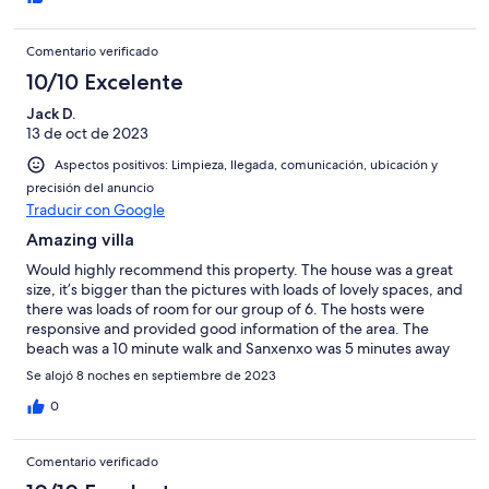
Comentario verificado
10/10 Excelente
Jack D.
13 de oct de 2023
Aspectos positivos: Limpieza, llegada, comunicación, ubicación y
precisión del anuncio
Traducir con Google
Amazing villa
Would highly recommend this property. The house was a great
size, it’s bigger than the pictures with loads of lovely spaces, and
there was loads of room for our group of 6. The hosts were
responsive and provided good information of the area. The
beach was a 10 minute walk and Sanxenxo was 5 minutes away
by car for restaurants and cafes. A great part of Spain to visit.
Se alojó 8 noches en septiembre de 2023
0
Comentario verificado