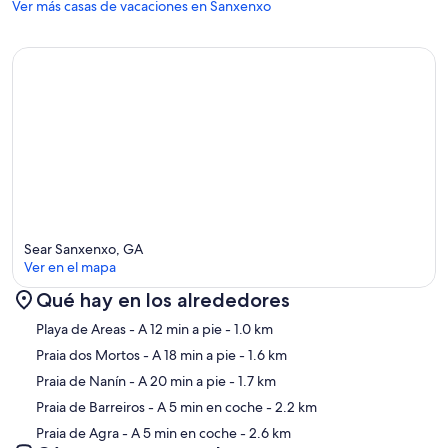
Ver más casas de vacaciones en Sanxenxo
Sear Sanxenxo, GA
Ver en el mapa
Qué hay en los alrededores
Mapa
Playa de Areas
- A 12 min a pie
- 1.0 km
Praia dos Mortos
- A 18 min a pie
- 1.6 km
Praia de Nanín
- A 20 min a pie
- 1.7 km
Praia de Barreiros
- A 5 min en coche
- 2.2 km
Praia de Agra
- A 5 min en coche
- 2.6 km