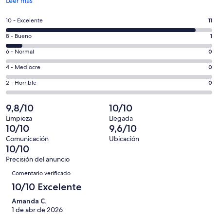
Se
Leer más
abre
en
11
10 - Excelente
11
una
comentarios
ventana
1
8 - Bueno
1
de
nueva
comentarios
un
0
6 - Normal
0
de
total
comentarios
un
0
4 - Mediocre
0
de
de
total
comentarios
12
un
0
2 - Horrible
0
de
de
con
total
comentarios
12
un
una
de
de
9,8/10
10/10
con
total
puntuación
12
un
una
de
Limpieza
Llegada
de
con
total
10/10
9,6/10
puntuación
12
10
una
de
de
con
Comunicación
Ubicación
-
puntuación
12
10/10
8
una
Excelente
de
con
-
puntuación
Precisión del anuncio
6
una
Comentarios
Bueno
de
Comentario verificado
-
puntuación
4
Normal
de
10/10 Excelente
-
2
Mediocre
Amanda C.
-
1 de abr de 2026
Horrible