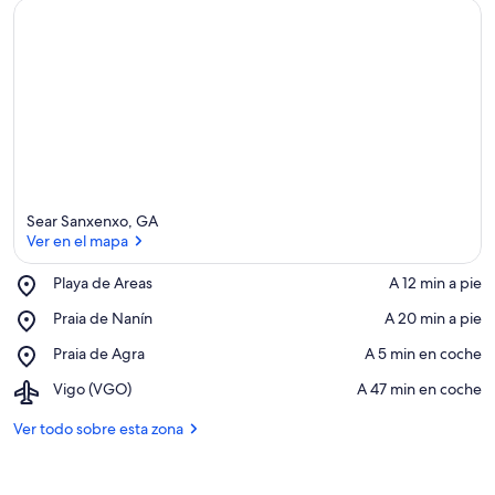
o
r
v
a
l
o
r
a
d
o
s
Sear Sanxenxo, GA
Ver en el mapa
d
e
Place,
Playa de Areas
‪A 12 min a pie‬
Playa
Ver en el mapa
Place,
Praia de Nanín
‪A 20 min a pie‬
l
de
Praia
a
Areas
Place,
Praia de Agra
‪A 5 min en coche‬
de
Praia
Nanín
z
Airport,
Vigo (VGO)
‪A 47 min en coche‬
de
o
Vigo
Agra
n
(VGO)
Ver todo sobre esta zona
a