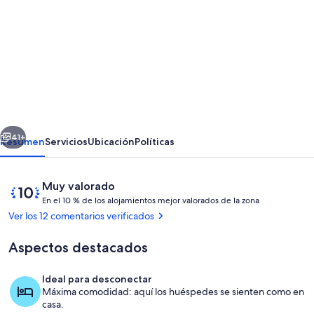
imágenes
de
CASA
DOS
LARANXOS,
CASA
erior
Siguiente
TRADICIONAL
41+
Resumen
Servicios
Ubicación
Políticas
VACACIONAL,
RESTAURADA
Comentarios
10
Muy valorado
EN
E
de
En el 10 % de los alojamientos mejor valorados de la zona
n
10,
Ver los 12 comentarios verificados
SANXENXO
Muy
e
6+2
valorado
Aspectos destacados
l
PAX
1
Ideal para desconectar
0
Fachada frontal desde el jardín
Máxima comodidad: aquí los huéspedes se sienten como en
casa.
%