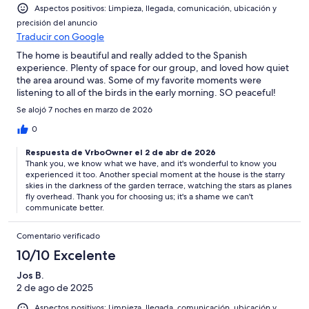
Aspectos positivos: Limpieza, llegada, comunicación, ubicación y
precisión del anuncio
Traducir con Google
The home is beautiful and really added to the Spanish
experience. Plenty of space for our group, and loved how quiet
the area around was. Some of my favorite moments were
listening to all of the birds in the early morning. SO peaceful!
Se alojó 7 noches en marzo de 2026
0
Respuesta de VrboOwner el 2 de abr de 2026
Thank you, we know what we have, and it's wonderful to know you
experienced it too. Another special moment at the house is the starry
skies in the darkness of the garden terrace, watching the stars as planes
fly overhead. Thank you for choosing us; it's a shame we can't
communicate better.
Comentario verificado
10/10 Excelente
Jos B.
2 de ago de 2025
Aspectos positivos: Limpieza, llegada, comunicación, ubicación y