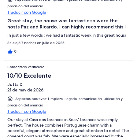
precisión del anuncio
Traducir con Google
Great stay, the house was fantastic so were the
hosts Paz and Ricardo. I can highly recommend this l
In just a few words : we had a fantastic week in this great housr
Se alojó 7 noches en julio de 2025
0
Comentario verificado
10/10 Excelente
Jutta D.
21 de may de 2026
Aspectos positivos: Limpieza, llegada, comunicación, ubicación y
precisión del anuncio
Traducir con Google
Our stay at Casa dos Laranxos in Sear/ Laranxos was simply
perfect. The house combines Portuguese charm with a
peaceful, elegant atmosphere and great attention to detail. The
covered court was fab. We were especially impressed by the