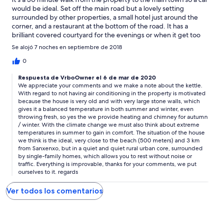
would be ideal. Set off the main road but a lovely setting
surrounded by other properties, a small hotel just around the
corner, and a restaurant at the bottom of the road. It has a
brilliant covered courtyard for the evenings or when it get too
hot, as property has no air conditioning it's a good place to have.
Se alojó 7 noches en septiembre de 2018
Everything was supplied even down to the washing powder,
hand soap etc. For some reason the property has no kettle to
0
boil water which was strange. It's a large property with sun
Respuesta de VrboOwner el 6 de mar de 2020
beds, a plunge pool and 5 different places to sit and eat. All in all
We appreciate your comments and we make a note about the kettle.
it was a lovely setting and property if rustic is your thing then
With regard to not having air conditioning in the property is motivated
this fits the bill.
because the house is very old and with very large stone walls, which
gives it a balanced temperature in both summer and winter, even
throwing fresh, so yes the we provide heating and chimney for autumn
/ winter. With the climate change we must also think about extreme
temperatures in summer to gain in comfort. The situation of the house
we think is the ideal, very close to the beach (500 meters) and 3 km
from Sanxenxo, but in a quiet and quiet rural urban core, surrounded
by single-family homes, which allows you to rest without noise or
traffic. Everything is improvable, thanks for your comments, we put
ourselves to it. regards
Ver todos los comentarios