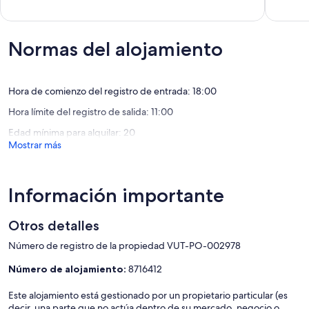
de
10,
10,
Nerga/Barra,
Excelent
Excepcional,
Ría
(12 come
(3 comentarios)
de
Normas del alojamiento
Vigo.
Nerga
Hora de comienzo del registro de entrada: 18:00
Hora límite del registro de salida: 11:00
Edad mínima para alquilar: 20
Mostrar más
Información importante
Otros detalles
Número de registro de la propiedad VUT-PO-002978
Número de alojamiento:
8716412
Este alojamiento está gestionado por un propietario particular (es
decir, una parte que no actúa dentro de su mercado, negocio o