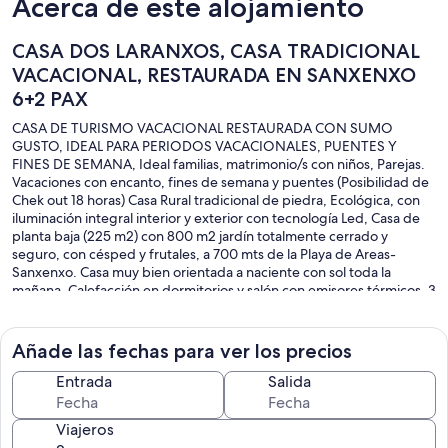
Acerca de este alojamiento
CASA DOS LARANXOS, CASA TRADICIONAL
VACACIONAL, RESTAURADA EN SANXENXO
6+2 PAX
CASA DE TURISMO VACACIONAL RESTAURADA CON SUMO
GUSTO, IDEAL PARA PERIODOS VACACIONALES, PUENTES Y
FINES DE SEMANA, Ideal familias, matrimonio/s con niños, Parejas.
Vacaciones con encanto, fines de semana y puentes (Posibilidad de
Chek out 18 horas) Casa Rural tradicional de piedra, Ecológica, con
iluminación integral interior y exterior con tecnología Led, Casa de
planta baja (225 m2) con 800 m2 jardín totalmente cerrado y
seguro, con césped y frutales, a 700 mts de la Playa de Areas-
Sanxenxo. Casa muy bien orientada a naciente con sol toda la
mañana. Calefacción en dormitorios y salón con emisores térmicos, 3
dormitorios (dos con camas de matrimonio, una con dos camas
gemelas) (posibilidad de una cuarta habitación SUPLEMENTARIA en
el ático, con dos camas gemelas para dos personas) 2 baños
Añade las fechas para ver los precios
completos (uno en suite en el dormitorio principal de matrimonio
que incluye TV Plasma 24 pulgadas), salón de estar con comedor
Entrada
Salida
c/chimenea francesa y TV LED 40 PULGADAS, cocina amplia y
completa, todos los electrodomésticos y útiles de cocina, porche
Viajeros
cubierto exterior con barbacoa/asador sala de estar y comedor,