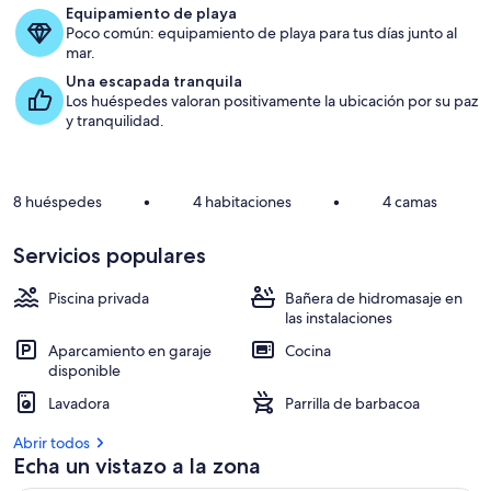
Equipamiento de playa
Poco común: equipamiento de playa para tus días junto al
d
mar.
e
Una escapada tranquila
l
Los huéspedes valoran positivamente la ubicación por su paz
o
y tranquilidad.
s
a
l
8 huéspedes
•
4 habitaciones
•
4 camas
o
j
Servicios populares
a
m
i
Piscina privada
Bañera de hidromasaje en
e
las instalaciones
n
Aparcamiento en garaje
Cocina
t
disponible
o
s
Lavadora
Parrilla de barbacoa
m
Abrir todos
e
Echa un vistazo a la zona
j