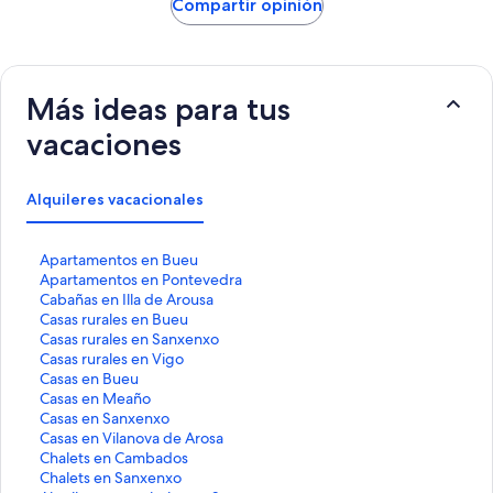
Compartir opinión
Más ideas para tus
vacaciones
Alquileres vacacionales
E
Apartamentos en Bueu
n
E
Apartamentos en Pontevedra
l
n
E
Cabañas en Illa de Arousa
a
l
n
E
Casas rurales en Bueu
c
a
l
n
E
Casas rurales en Sanxenxo
e
c
a
l
n
E
Casas rurales en Vigo
q
e
c
a
l
n
E
Casas en Bueu
u
q
e
c
a
l
n
E
Casas en Meaño
e
u
q
e
c
a
l
n
E
Casas en Sanxenxo
a
e
u
q
e
c
a
l
n
E
Casas en Vilanova de Arosa
b
a
e
u
q
e
c
a
l
n
E
Chalets en Cambados
r
b
a
e
u
q
e
c
a
l
n
E
Chalets en Sanxenxo