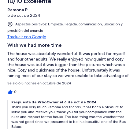
10/10 Excelente
Ramona P.
5 de oct de 2024
Aspectos positivos: Limpieza, llegada, comunicación, ubicación y
precisión del anuncio
Traducir con Google
Wish we had more time
The house was absolutely wonderful. It was perfect for myself
and four other adults. We really enjoyed how quaint and cozy
the house was but it was bigger than the pictures which was a
nice. Cozy and quickness of the house. Unfortunately it was
raining most of our stay so we were unable to take advantage of
the lovely patio. We wish we had more time to just sit in the
Se alojó 3 noches en octubre de 2024
living room by the fire. It's just there was just too much to see in
the surrounding areas of Sanxenxo, Santiago and Finesterra.
0
The only downside is you need a car in order to see the
Respuesta de VrboOwner el 6 de oct de 2024
surrounding areas . It was really lovely and the owners were very
Thank you very much Ramona and friends, it has been a pleasure to
nice. We would definitely stay there again if given the chance.
serve you and receive you, thank you for your compliance with the
nice day there again were unable
rules and respect for the house. The bad thing was the weather that
was not good since we presumed to be in a beautiful one of the Rias
Baixas.