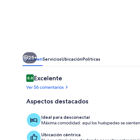
Cottage
25+
Resumen
Servicios
Ubicación
Políticas
Comentarios
Excelente
8,8
8,8 de 10
Ver 56 comentarios
Aspectos destacados
Habitación
Ideal para desconectar
Máxima comodidad: aquí los huéspedes se sienten
Ubicación céntrica