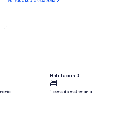
Ver todo sobre esta zona
Homestead
de
Walcha
Habitación 3
monio
1 cama de matrimonio