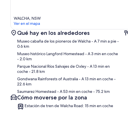
WALCHA, NSW
Ver en el mapa
Qué hay en los alrededores
Museo cabaña de los pioneros de Walcha
- A 7 min a pie
-
0.6 km
Museo histórico Langford Homestead
- A 3 min en coche
- 2.0 km
Ma
Parque Nacional Ríos Salvajes de Oxley
- A 13 min en
coche
- 21.8 km
Gondwana Rainforests of Australia
- A 13 min en coche
-
22.6 km
Saumarez Homestead
- A 53 min en coche
- 75.2 km
Cómo moverse por la zona
Estación de tren de Walcha Road: 15 min en coche