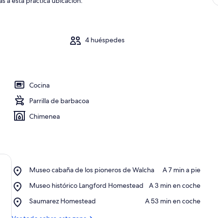
s a esta práctica ubicación.
4 huéspedes
Cocina
Parrilla de barbacoa
Chimenea
Place,
Museo cabaña de los pioneros de Walcha
‪A 7 min a pie‬
Museo
Place,
Museo histórico Langford Homestead
‪A 3 min en coche‬
cabaña
Museo
de
Place,
Saumarez Homestead
‪A 53 min en coche‬
histórico
los
Saumarez
Langford
pioneros
Homestead