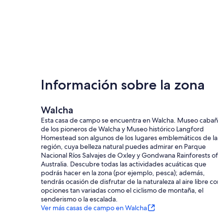
Tamworth 90 km ¡Capitol de la música country!
Puerto Macquarie 182 km
Sydney vía Thunderbolts Way 410 km, Brisbane 525 km
Newcastle 270 km
Le encantará la paz y la serenidad de esta área, con solo u
supermercados, frutería, carnicería, farmacia, etc. Todo l
conocida y excelente, y también tenemos Walcha Handmad
hechos a mano, etc. Si te gustan los artículos antiguos, 
Información sobre la zona
Valley Views es un lugar relajante para relajarse junto a 
Inglaterra y un buen libro. Espero verte pronto.
Walcha tiene un clima agradable en verano, ya que la elev
Walcha
invierno máximo 12 grados, mínimo -2 grados, ¡así que pue
Esta casa de campo se encuentra en Walcha. Museo caba
de los pioneros de Walcha y Museo histórico Langford
Política de cancelación
Homestead son algunos de los lugares emblemáticos de la
Las cancelaciones hechas con más de 30 días de anticipaci
región, cuya belleza natural puedes admirar en Parque
Las cancelaciones hechas con menos de 30 días más de 7 d
Nacional Ríos Salvajes de Oxley y Gondwana Rainforests of
Las cancelaciones hechas con menos de 7 días incurren en
Australia. Descubre todas las actividades acuáticas que
podrás hacer en la zona (por ejemplo, pesca); además,
Lugares de interés
tendrás ocasión de disfrutar de la naturaleza al aire libre c
opciones tan variadas como el ciclismo de montaña, el
Walcha tiene muchas esculturas (galería al aire libre) y m
senderismo o la escalada.
de arte, que presenta muchas de las obras de nuestros art
Ver más casas de campo en Walcha
Apsley y Tia Falls son "visita obligada", gargantas, pesca d
Langford Homestead, Walcha Farmer's Markets - Septiem