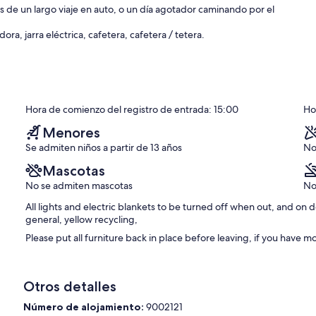
 de un largo viaje en auto, o un día agotador caminando por el
a, jarra eléctrica, cafetera, cafetera / tetera.
Hora de comienzo del registro de entrada: 15:00
Hor
Menores
Se admiten niños a partir de 13 años
No
Mascotas
No se admiten mascotas
No
lery of Art, tienda de artesanía, restaurantes, pubs, parques,
All lights and electric blankets to be turned off when out, and on 
dor del banco de diques. Parques nacionales y gargantas muy cerca.
general, yellow recycling,
isita y ambas están a poca distancia en coche. ¡Prepara un picnic y
otables, y tenemos una Galería al aire libre que hoy presenta más
Please put all furniture back in place before leaving, if you have m
 arroyos bajos para pescar, aprenda sobre los días pasados en el
Otros detalles
rzar en la fábrica de jersey y queso de cabra! Abierto viernes,
Número de alojamiento:
9002121