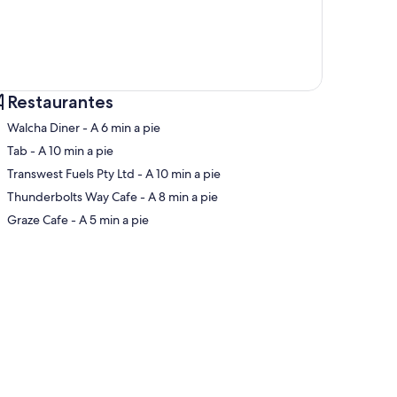
Restaurantes
‪Walcha Diner - ‬A 6 min a pie
‪Tab - ‬A 10 min a pie
‪Transwest Fuels Pty Ltd - ‬A 10 min a pie
pa
‪Thunderbolts Way Cafe - ‬A 8 min a pie
‪Graze Cafe - ‬A 5 min a pie