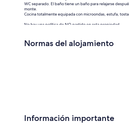
WC separado. El baño tiene un baño para relajarse después
monte.
Cocina totalmente equipada con microondas, estufa, tostador
No hay una política de NO partido en esta propiedad.
A los grupos grandes se les cobrará un Bono.
Normas del alojamiento
Ubicación
Ubicado en una colina con vistas.
Cerca de todos los servicios y atracciones. p.ej. Walcha Gal
centro de visitantes y una gran pista para caminar alrede
Las espectaculares cataratas de Apsley y Tia merecen una v
explora! Algunos de los agricultores también son artistas n
de 40 obras. Además de cientos de kilómetros de truchas y
Walcha Pioneer Cottage & Museum.
Información importante
¡Puedes dar un paseo panorámico a Nowendoc (70 km) y almo
sábado, domingo, lunes al público. Otras distancias;
Armidale 65 km