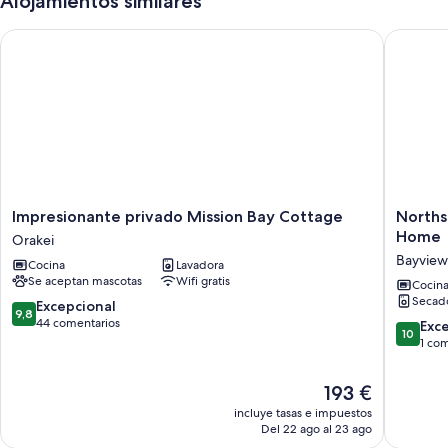
Alojamientos similares
Impresionante privado Mission Bay Cottage
Northsh
Impresionante
Northsh
Impresionante privado Mission Bay Cottage
Norths
privado
Central
Home
Orakei
Mission
Cosy
Bayview
Cocina
Lavadora
Bay
&
Se aceptan mascotas
Wifi gratis
Cottage
Comfort
Cocin
Secad
Orakei
3BR
9.8
Excepcional
9,8
Home
sobre
44 comentarios
10.0
Exc
10
Bayview
10,
sobre
1 co
Excepcional,
10,
44 comentarios
Excepcio
El
193 €
1 coment
precio
incluye tasas e impuestos
actual
Del 22 ago al 23 ago
es