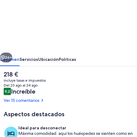
imágenes
de
In
heart
of
mission
erior
Siguiente
Bay,
26+
Resumen
Servicios
Ubicación
Políticas
Pet
El
218 €
friendly,
precio
incluye tasas e impuestos
minutes
actual
Del 23 ago al 24 ago
es
Comentarios
Increíble
9,2
walk
9,2 de 10
de
Ver 15 comentarios
218 €
to
the
Aspectos destacados
beach
Zona de estar
Ideal para desconectar
Máxima comodidad: aquí los huéspedes se sienten como en