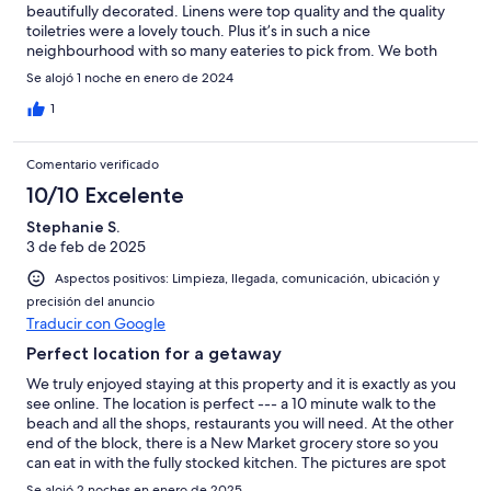
beautifully decorated. Linens were top quality and the quality
toiletries were a lovely touch. Plus it’s in such a nice
neighbourhood with so many eateries to pick from. We both
wished we owned it! Thank you so much for a wonderful last
Se alojó 1 noche en enero de 2024
night.
1
Comentario verificado
10/10 Excelente
Stephanie S.
3 de feb de 2025
Aspectos positivos: Limpieza, llegada, comunicación, ubicación y
precisión del anuncio
Traducir con Google
Perfect location for a getaway
We truly enjoyed staying at this property and it is exactly as you
see online. The location is perfect --- a 10 minute walk to the
beach and all the shops, restaurants you will need. At the other
end of the block, there is a New Market grocery store so you
can eat in with the fully stocked kitchen. The pictures are spot
on and the house is very comfy and cozy. We liked having
Se alojó 2 noches en enero de 2025