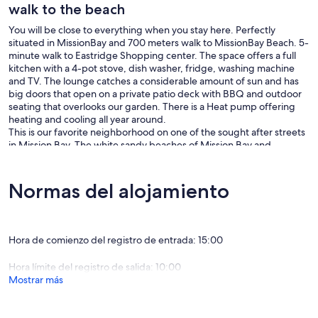
walk to the beach
You will be close to everything when you stay here. Perfectly
situated in MissionBay and 700 meters walk to MissionBay Beach. 5-
minute walk to Eastridge Shopping center. The space offers a full
kitchen with a 4-pot stove, dish washer, fridge, washing machine
and TV. The lounge catches a considerable amount of sun and has
big doors that open on a private patio deck with BBQ and outdoor
seating that overlooks our garden. There is a Heat pump offering
heating and cooling all year around.
This is our favorite neighborhood on one of the sought after streets
in Mission Bay. The white sandy beaches of Mission Bay and
Kohimarama are within easy reach so there is little left to desire. If
you have any questions or need a guide just let us know and we’ll be
happy to help out, we are always available to help. Our goal is to
Normas del alojamiento
help you feel at home.
The couch in the living is a double sleeper/foldout couch so we can
accommodate an extra person. The bunks bed in the small
bedroom is designed for children, not teenagers or adults. There
Hora de comienzo del registro de entrada: 15:00
are sheets and towels along with shampoo or toiletries you may
need. The bathroom has great water pressure with scorching hot
Hora límite del registro de salida: 10:00
water. All pots, pans and any kitchen utensils you could need are
Mostrar más
here, if you want to cook please go ahead. There are basic scullery
items provided such as oil, salt, pepper, coffee, tea, milk and fresh
water bottles on arrival. If you want to shop, Super market and