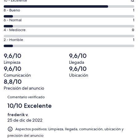
12
10 - Excelente
12
una
comentarios
ventana
1
8 - Bueno
1
de
nueva
comentarios
un
1
6 - Normal
1
de
total
comentarios
un
0
4 - Mediocre
0
de
de
total
comentarios
15
un
1
2 - Horrible
1
de
de
con
total
comentarios
15
un
una
de
de
9,6/10
9,6/10
con
total
puntuación
15
un
una
de
Limpieza
Llegada
de
con
total
9,6/10
9,6/10
puntuación
15
10
una
de
de
con
Comunicación
Ubicación
-
puntuación
15
8,8/10
8
una
Excelente
de
con
-
puntuación
Precisión del anuncio
6
una
Comentarios
Bueno
de
Comentario verificado
-
puntuación
4
Normal
de
10/10 Excelente
-
2
Mediocre
frederik v.
-
25 de dic de 2022
Horrible
Aspectos positivos: Limpieza, llegada, comunicación, ubicación y
precisión del anuncio