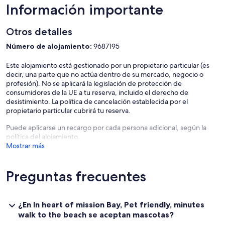
Eastridge shopping Centre is only a few minutes walk from here. If
Información importante
you prefers to dine out then everything you need is a short walk
away in Mission Bay. There are great Cafes along side a huge variety
Otros detalles
of different restaurants offering global cuisines. Unlimited wireless
internet is provided in this space.
Número de alojamiento:
9687195
Este alojamiento está gestionado por un propietario particular (es
decir, una parte que no actúa dentro de su mercado, negocio o
profesión). No se aplicará la legislación de protección de
consumidores de la UE a tu reserva, incluido el derecho de
desistimiento. La política de cancelación establecida por el
propietario particular cubrirá tu reserva.
Puede aplicarse un recargo por cada persona adicional, según la
política del alojamiento.
Mostrar más
Preguntas frecuentes
¿En In heart of mission Bay, Pet friendly, minutes
walk to the beach se aceptan mascotas?