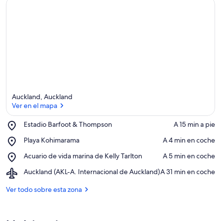
Auckland, Auckland
Ver en el mapa
Place,
Estadio Barfoot & Thompson
‪A 15 min a pie‬
Estadio
Ver en el mapa
Place,
Playa Kohimarama
‪A 4 min en coche‬
Barfoot
Playa
&
Place,
Acuario de vida marina de Kelly Tarlton
‪A 5 min en coche‬
Kohimarama
Thompson
Acuario
Airport,
Auckland (AKL-A. Internacional de Auckland)
‪A 31 min en coche‬
de
Auckland
vida
(AKL-
Ver todo sobre esta zona
marina
A.
de
Internacional
Kelly
de
Tarlton