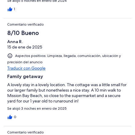
Se alojó 5 noches en enero de 2024
1
Comentario verificado
8/10 Bueno
Anna R.
15 de ene de 2025
Aspectos positivos: Limpieza, llegada, comunicación, ubicación y
precisión del anuncio
Traducir con Google
Family getaway
A lovely stay in a lovely location. The cottage was a little small for
our larger family but nonetheless a nice stay. A 10 min walk to
Mission Bay Beach, so close to the supermarket and a secure
yard for our 1 year old to runaround in!
Se alojó 3 noches en enero de 2025
0
Comentario verificado