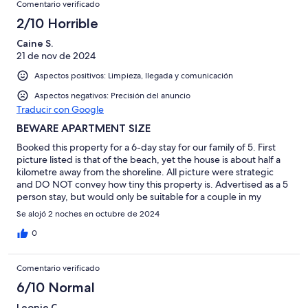
Comentario verificado
2/10 Horrible
Caine S.
21 de nov de 2024
Aspectos positivos: Limpieza, llegada y comunicación
Aspectos negativos: Precisión del anuncio
Traducir con Google
BEWARE APARTMENT SIZE
Booked this property for a 6-day stay for our family of 5. First
picture listed is that of the beach, yet the house is about half a
kilometre away from the shoreline. All picture were strategic
and DO NOT convey how tiny this property is. Advertised as a 5
person stay, but would only be suitable for a couple in my
opinion. The second bedroom is literally a walkway to the back
Se alojó 2 noches en octubre de 2024
door from the kitchen that has bunk beds thrown in it. Our 2
teenage boys could not stand in there together at the same
0
time with their suitcases, let alone have them open as well.
Contacted the host immediately upon arrival seeking assistance
Comentario verificado
in cancellation as there was no way our family could stay in that
tiny apartment for 6 days comfortably. Was told partial refund
6/10 Normal
would only
Leonie C.