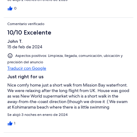
secured off-street parking and the house was very quiet day
and night. Our hosts were extremely kind and accommodating,
0
even assisting us with an early check-in and accessing Sky
Sports to watch our favorite teams. We would absolutely stay
Comentario verificado
here again and have no reservations recommending it to others.
Enjoy!
10/10 Excelente
John T.
15 de feb de 2024
Aspectos positivos: Limpieza, llegada, comunicación, ubicación y
precisión del anuncio
Traducir con Google
Just right for us
Nice comfy home just a short walk from Mission Bay waterfront.
We were relaxing after the long flight from UK. House was good
as was New World supermarket which is a short walk in the
away-from-the-coast direction (though we drove it :( We swam
at Kohimarama beach where there is a little swimming
community and some changing facilities. Bus from Mission Bay
Se alojó 3 noches en enero de 2024
was really easy along the coast to Britomart downtown then
ferry to Devonport was a nice trip. Buy bus ATHOP pass at Bay
1
Convenience shop on Mission Bay. Easy. All good.