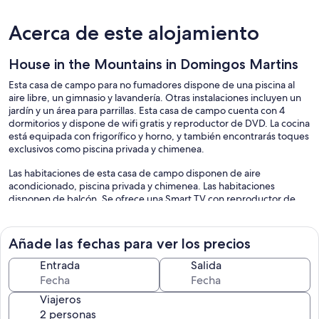
Acerca de este alojamiento
House in the Mountains in Domingos Martins
Esta casa de campo para no fumadores dispone de una piscina al
aire libre, un gimnasio y lavandería. Otras instalaciones incluyen un
jardín y un área para parrillas. Esta casa de campo cuenta con 4
dormitorios y dispone de wifi gratis y reproductor de DVD. La cocina
está equipada con frigorífico y horno, y también encontrarás toques
exclusivos como piscina privada y chimenea.
Las habitaciones de esta casa de campo disponen de aire
acondicionado, piscina privada y chimenea. Las habitaciones
disponen de balcón. Se ofrece una Smart TV con reproductor de
DVD. Las cocinas o cocinas básicas disponen de frigorífico, placa de
cocina, microondas y utensilios de cocina. Los baños están
equipados con bañera o ducha, bidé y secador de pelo.
Añade las fechas para ver los precios
Esta casa de campo en Domingos Martins ofrece acceso a Internet
Entrada
Salida
wifi gratis. Los servicios para personas de negocios incluyen
escritorio y cajas fuertes. Las habitaciones también incluyen cafetera
y tetera y tabla de planchar con plancha.
Viajeros
Los servicios de ocio y esparcimiento en esta casa de campo