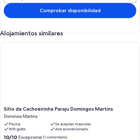
incluyen una piscina al aire libre y gimnasio.
Comprobar disponibilidad
Alojamientos similares
Sítio da Cachoeirinha Paraju Domingos Martins
Sítio
Sítio da Cachoeirinha Paraju Domingos Martins
da
Domínios Martins
Cachoeirinha
Piscina
Se aceptan mascotas
Paraju
Wifi gratis
Aire acondicionado
Domingos
Martins
10.0
10/10
Excepcional
(1 comentario)