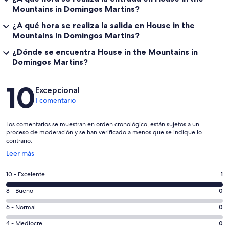
Mountains in Domingos Martins?
¿A qué hora se realiza la salida en House in the
Mountains in Domingos Martins?
¿Dónde se encuentra House in the Mountains in
Domingos Martins?
Comentarios
10
Excepcional
1 comentario
Los comentarios se muestran en orden cronológico, están sujetos a un
proceso de moderación y se han verificado a menos que se indique lo
contrario.
Se
Leer más
abre
en
1
10 - Excelente
1
una
comentarios
ventana
0
8 - Bueno
0
de
nueva
comentarios
un
0
6 - Normal
0
de
total
comentarios
un
0
4 - Mediocre
0
de