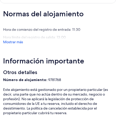
Domínios
sobre
Martins
10,
Excepcional,
Normas del alojamiento
(1 comentario)
Hora de comienzo del registro de entrada: 11:30
Hora límite del registro de salida: 13:00
Mostrar más
Información importante
Otros detalles
Número de alojamiento:
9781768
Este alojamiento está gestionado por un propietario particular (es
decir, una parte que no actúa dentro de su mercado, negocio o
profesión). No se aplicará la legislación de protección de
consumidores de la UE a tu reserva, incluido el derecho de
desistimiento. La política de cancelación establecida por el
propietario particular cubrirá tu reserva.