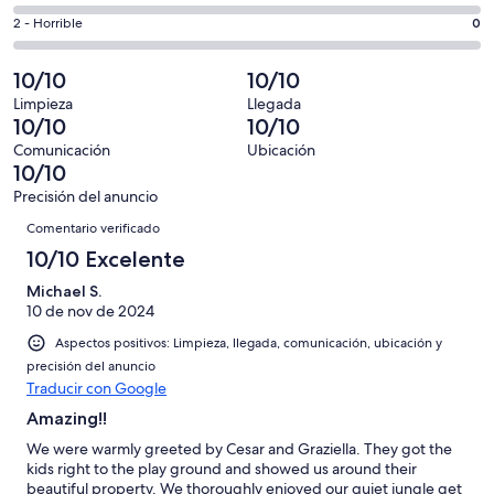
de
total
comentarios
1
un
0
2 - Horrible
0
de
de
con
total
comentarios
1
un
una
de
de
10/10
10/10
con
total
puntuación
1
un
una
de
Limpieza
Llegada
de
con
total
10/10
10/10
puntuación
1
10
una
de
de
con
Comunicación
Ubicación
-
puntuación
1
10/10
8
una
Excelente
de
con
-
puntuación
Precisión del anuncio
6
una
Comentarios
Bueno
de
Comentario verificado
-
puntuación
4
Normal
de
10/10 Excelente
-
2
Mediocre
Michael S.
-
10 de nov de 2024
Horrible
Aspectos positivos: Limpieza, llegada, comunicación, ubicación y
precisión del anuncio
Traducir con Google
Amazing!!
We were warmly greeted by Cesar and Graziella. They got the
kids right to the play ground and showed us around their
beautiful property. We thoroughly enjoyed our quiet jungle get