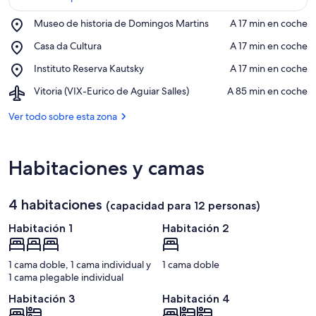
Place,
Museo de historia de Domingos Martins
‪A 17 min en coche‬
Museo
Ver en el mapa
Place,
Casa da Cultura
‪A 17 min en coche‬
de
Casa
historia
Place,
Instituto Reserva Kautsky
‪A 17 min en coche‬
da
de
Instituto
Cultura
Domingos
Airport,
Vitoria (VIX-Eurico de Aguiar Salles)
‪A 85 min en coche‬
Reserva
Martins
Vitoria
Kautsky
(VIX-
Ver todo sobre esta zona
Eurico
de
Aguiar
Habitaciones y camas
Salles)
4 habitaciones
(capacidad para 12 personas)
Habitación 1
Habitación 2
1 cama doble, 1 cama individual y
1 cama doble
1 cama plegable individual
Habitación 3
Habitación 4