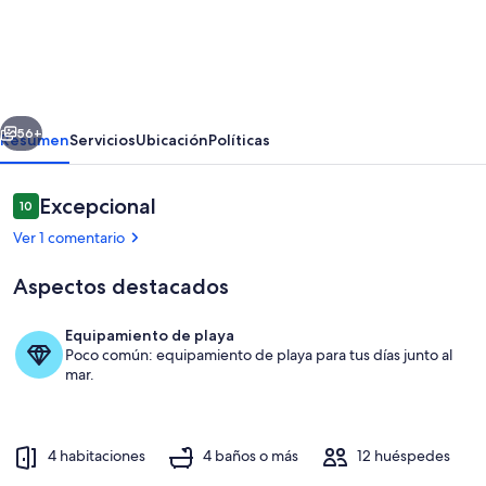
House
in
the
Mountains
erior
Siguiente
in
56+
Resumen
Servicios
Ubicación
Políticas
Domingos
Martins
Comentarios
Excepcional
10
10 de 10
Ver 1 comentario
Aspectos destacados
Equipamiento de playa
Poco común: equipamiento de playa para tus días junto al
Exterior
mar.
4 habitaciones
4 baños o más
12 huéspedes