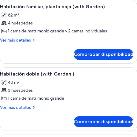
Abrir
Una cama bien hecha con almohadas ve
11
with
Habitación familiar, planta baja (with Garden)
todas
Garden)
62 m²
las
4 huéspedes
fotos
de
1 cama de matrimonio grande y 2 camas individuales
Habitación
Más
Ver más detalles
familiar,
detalles
de
planta
Comprobar disponibilidad
Habitación
baja
familiar,
(with
planta
Abrir
Habitación
7
Garden)
baja
Habitación doble (with Garden )
todas
(with
40 m²
Garden)
las
3 huéspedes
fotos
de
1 cama de matrimonio grande
Habitación
Más
Ver más detalles
doble
detalles
de
(with
Comprobar disponibilidad
Habitación
Garden
doble
)
(with
Habitación