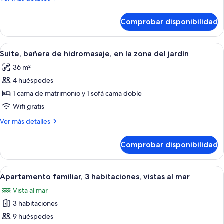
al
detalles
jardín
de
Comprobar disponibilidad
Apartamento
or
dos
Terrace
dormitorios
Abrir
Una habitación de hotel moderna con u
5
con
Suite, bañera de hidromasaje, en la zona del jardín
todas
vistas
36 m²
al
las
jardín
4 huéspedes
fotos
or
de
1 cama de matrimonio y 1 sofá cama doble
Terrace
Suite,
Wifi gratis
bañera
Más
Ver más detalles
de
detalles
hidromasaje,
de
Comprobar disponibilidad
Suite,
en
bañera
la
de
Abrir
Una sala de estar moderna con un sof
zona
8
hidromasaje,
Apartamento familiar, 3 habitaciones, vistas al mar
todas
en
del
Vista al mar
la
las
jardín
zona
3 habitaciones
fotos
del
de
9 huéspedes
jardín