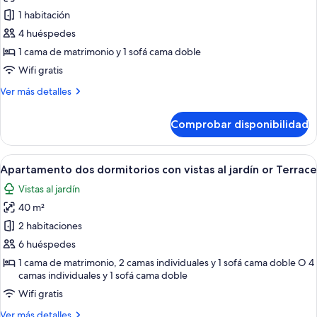
zona
de
1 habitación
del
Apartamento
jardín
4 huéspedes
un
1 cama de matrimonio y 1 sofá cama doble
dormitorio
Wifi gratis
con
Más
Ver más detalles
vistas
detalles
al
de
Comprobar disponibilidad
jardín
Apartamento
un
or
dormitorio
Abrir
Una cama con dosel con sábanas blanca
Terrace
6
con
Apartamento dos dormitorios con vistas al jardín or Terrace
todas
vistas
Vistas al jardín
al
las
jardín
40 m²
fotos
or
de
2 habitaciones
Terrace
Apartamento
6 huéspedes
dos
1 cama de matrimonio, 2 camas individuales y 1 sofá cama doble O 4
dormitorios
camas individuales y 1 sofá cama doble
con
Wifi gratis
vistas
Más
Ver más detalles