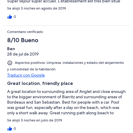
Super séjour super accueil. L’établissement est très bien situé
Se alojó 3 noches en agosto de 2019
0
Comentario verificado
8/10 Bueno
Ben
28 de jul de 2019
Aspectos positivos: Limpieza, instalaciones y estado del alojamiento
y comodidad de la habitación
Traducir con Google
Great location, friendly place
A great location to surrounding area of Anglet and close enough
to the bigger environment of Biarritz and surrounding areas of
Bordeaux and San Sebastian. Best for people with a car. Pool
was great fun, especially after a day on the beach, which was
only a short walk away. Great running path along beach to
Biarritz. Apartment was well stocked for cooking. Off street
Se alojó 3 noches en julio de 2019
parking dedicated area with code. Overall, great family place to
stay. Will definitely look at coming back.
0