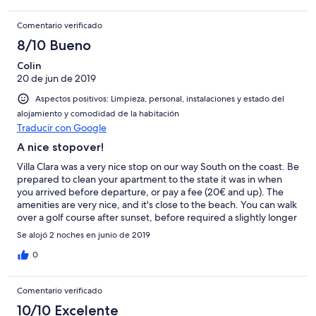
Comentario verificado
8/10 Bueno
Colin
20 de jun de 2019
Aspectos positivos: Limpieza, personal, instalaciones y estado del
alojamiento y comodidad de la habitación
Traducir con Google
A nice stopover!
Villa Clara was a very nice stop on our way South on the coast. Be
prepared to clean your apartment to the state it was in when
you arrived before departure, or pay a fee (20€ and up). The
amenities are very nice, and it's close to the beach. You can walk
over a golf course after sunset, before required a slightly longer
walk along a road. In the immediate area there is not much to do
Se alojó 2 noches en junio de 2019
beyond spend the day sunbathing or in the jacuzzi.
0
Comentario verificado
10/10 Excelente