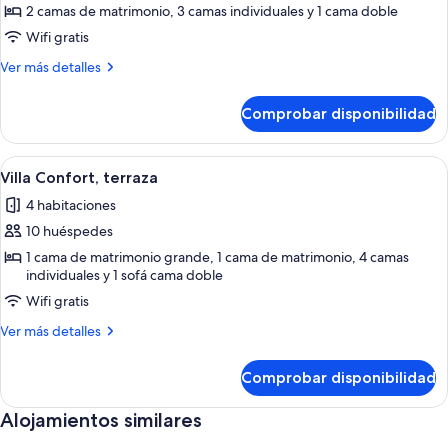
Apartamento
2 camas de matrimonio, 3 camas individuales y 1 cama doble
familiar,
Wifi gratis
3
Más
Ver más detalles
habitaciones,
detalles
vistas
de
Comprobar disponibilidad
Apartamento
al
familiar,
mar
3
Abrir
Una cama con dosel con sábanas blanca
7
habitaciones,
Villa Confort, terraza
todas
vistas
4 habitaciones
al
las
mar
10 huéspedes
fotos
de
1 cama de matrimonio grande, 1 cama de matrimonio, 4 camas
individuales y 1 sofá cama doble
Villa
Wifi gratis
Confort,
terraza
Más
Ver más detalles
detalles
de
Comprobar disponibilidad
Villa
Confort,
Alojamientos similares
terraza