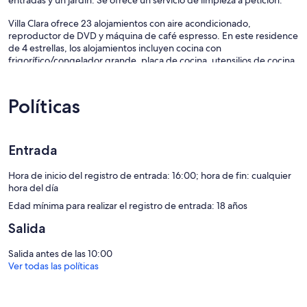
entradas y un jardín. Se ofrece un servicio de limpieza a petición.
Villa Clara ofrece 23 alojamientos con aire acondicionado,
reproductor de DVD y máquina de café espresso. En este residence
de 4 estrellas, los alojamientos incluyen cocina con
frigorífico/congelador grande, placa de cocina, utensilios de cocina
y lavavajillas.
Los huéspedes pueden navegar por la web gracias a nuestro acceso
a Internet wifi gratis. Se ofrece una televisión de pantalla plana en
Políticas
todas las habitaciones. Se ofrece servicio de limpieza a petición y es
posible solicitar cambio de sábanas.
Entrada
En el alojamiento hay piscina al aire libre y bañera de hidromasaje.
Se pueden practicar las actividades de ocio y esparcimiento que se
Hora de inicio del registro de entrada: 16:00; hora de fin: cualquier
indican más abajo en las instalaciones o cerca del alojamiento (es
hora del día
posible que se aplique un recargo).
Edad mínima para realizar el registro de entrada: 18 años
Salida
Salida antes de las 10:00
Ver todas las políticas