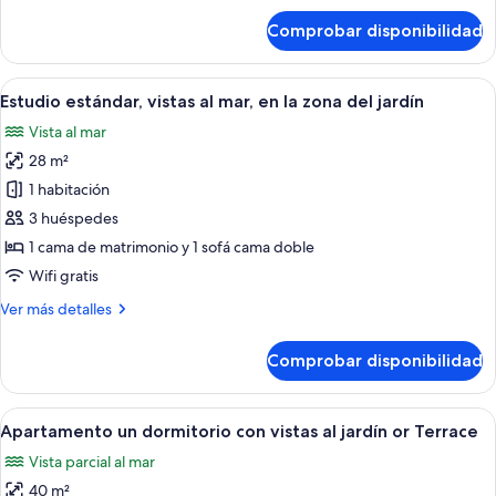
de
Comprobar disponibilidad
Estudio
estándar,
balcón
Abrir
Una habitación de hotel con cama, escri
4
Estudio estándar, vistas al mar, en la zona del jardín
todas
Vista al mar
las
28 m²
fotos
de
1 habitación
Estudio
3 huéspedes
estándar,
1 cama de matrimonio y 1 sofá cama doble
vistas
Wifi gratis
al
Más
Ver más detalles
mar,
detalles
en
de
Comprobar disponibilidad
la
Estudio
estándar,
zona
vistas
Abrir
Una cama con dosel con sábanas blanca
del
5
al
Apartamento un dormitorio con vistas al jardín or Terrace
todas
jardín
mar,
Vista parcial al mar
en
las
la
40 m²
fotos