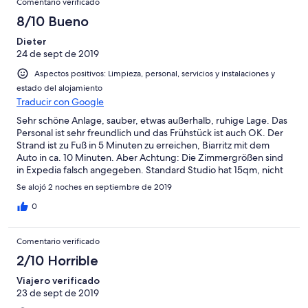
Comentario verificado
8/10 Bueno
Dieter
24 de sept de 2019
Aspectos positivos: Limpieza, personal, servicios y instalaciones y
estado del alojamiento
Traducir con Google
Sehr schöne Anlage, sauber, etwas außerhalb, ruhige Lage. Das
Personal ist sehr freundlich und das Frühstück ist auch OK. Der
Strand ist zu Fuß in 5 Minuten zu erreichen, Biarritz mit dem
Auto in ca. 10 Minuten. Aber Achtung: Die Zimmergrößen sind
in Expedia falsch angegeben. Standard Studio hat 15qm, nicht
36. Da wir nach 18 Uhr angereist waren, mussten wir eine Nacht
Se alojó 2 noches en septiembre de 2019
in dem Zimmer verbringen. Der Wechsel in ein größeres
Zimmer war am nächsten morgen aber kein Problem.
0
Comentario verificado
2/10 Horrible
Viajero verificado
23 de sept de 2019