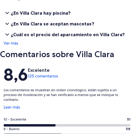
¿En Villa Clara hay piscina?
¿En Villa Clara se aceptan mascotas?
¿Cuál es el precio del aparcamiento en Villa Clara?
Ver más
Comentarios sobre Villa Clara
Comentarios
8,6
Excelente
125 comentarios
Los comentarios se muestran en orden cronológico, están sujetos a un
proceso de moderación y se han verificado a menos que se indique lo
contrario.
Se
Leer más
abre
en
51
10 - Excelente
51
una
comentarios
ventana
58
8 - Bueno
58
de
nueva