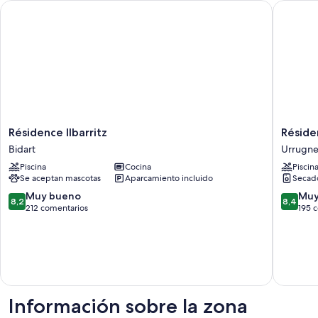
Résidence Ilbarritz
Résidenc
Résidence
Résiden
Résidence Ilbarritz
Réside
Ilbarritz
Fort
Bidart
Urrugn
Bidart
Socoa
Piscina
Cocina
Piscin
Urrugne
Se aceptan mascotas
Aparcamiento incluido
Secad
8.2
8.4
Muy bueno
Muy
8,2
8,4
sobre
sobre
212 comentarios
195 
10,
10,
Muy
Muy
bueno,
bueno,
212 comentarios
195 com
Información sobre la zona