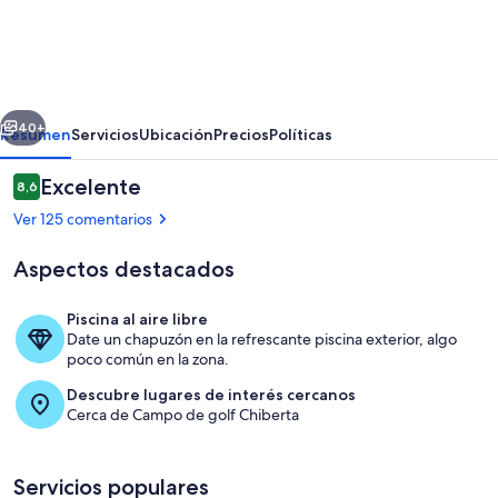
Villa
Clara
erior
Siguiente
40+
Resumen
Servicios
Ubicación
Precios
Políticas
Comentarios
Excelente
8,6
8,6 de 10
Ver 125 comentarios
Aspectos destacados
Piscina al aire libre
Date un chapuzón en la refrescante piscina exterior, algo
poco común en la zona.
Terraza o patio
Descubre lugares de interés cercanos
Cerca de Campo de golf Chiberta
Servicios populares