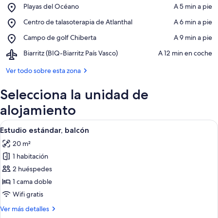
Place,
Playas del Océano
‪A 5 min a pie‬
Playas
Ver en el mapa
Place,
Centro de talasoterapia de Atlanthal
‪A 6 min a pie‬
del
Centro
Océano
Place,
Campo de golf Chiberta
‪A 9 min a pie‬
de
Campo
talasoterapia
Airport,
Biarritz (BIQ-Biarritz País Vasco)
‪A 12 min en coche‬
de
de
Biarritz
golf
Atlanthal
(BIQ-
Ver todo sobre esta zona
Chiberta
Biarritz
País
Selecciona la unidad de
Vasco)
alojamiento
Abrir
Una habitación de hotel moderna con 
4
Estudio estándar, balcón
todas
20 m²
las
1 habitación
fotos
de
2 huéspedes
Estudio
1 cama doble
estándar,
Wifi gratis
balcón
Más
Ver más detalles
detalles