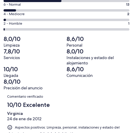
comentarios
un
13
6 - Normal
13
de
total
comentarios
un
2
4 - Mediocre
2
de
de
total
comentarios
125
un
1
2 - Horrible
1
de
de
con
total
comentarios
125
un
una
de
de
8,0/10
8,6/10
con
total
puntuación
125
un
una
de
Limpieza
Personal
de
con
total
7,8/10
8,0/10
puntuación
125
10
una
de
de
con
Servicios
Instalaciones y estado del
-
puntuación
125
alojamiento
8
una
Excelente
de
con
10/10
8,6/10
-
puntuación
6
una
Llegada
Comunicación
Bueno
de
-
puntuación
8,0/10
4
Normal
de
Precisión del anuncio
-
2
Comentarios
Mediocre
Comentario verificado
-
10/10 Excelente
Horrible
Virginia
24 de ene de 2012
Aspectos positivos: Limpieza, personal, instalaciones y estado del