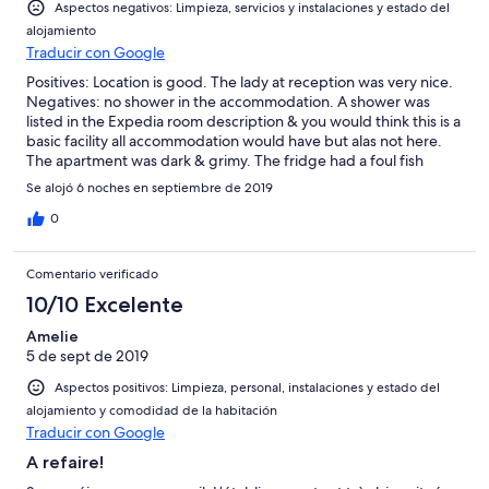
Aspectos negativos: Limpieza, servicios y instalaciones y estado del
alojamiento
Traducir con Google
Positives: Location is good. The lady at reception was very nice.
Negatives: no shower in the accommodation. A shower was
listed in the Expedia room description & you would think this is a
basic facility all accommodation would have but alas not here.
The apartment was dark & grimy. The fridge had a foul fish
odour which tainted our food & seemed like it hadn’t been
Se alojó 6 noches en septiembre de 2019
cleaned properly. There were old floorboards throughout the
apartment which were extremely noisy & kept waking our baby.
0
The furnishings were worn & dated. The Apartment was in the
attic and had a low sloped ceiling which meant we couldn’t
Comentario verificado
stand up straight in the living room area. You have to clean the
apartment yourself before leaving & take out the bins. There
10/10 Excelente
was no change of towels or bed linen throughout our stay. The
Amelie
outdoor pool was freezing so no one uses it. We left as soon as
5 de sept de 2019
we could find another available hotel nearby. I’m angry I wasted
€800 on this place as it was a complete dive & not somewhere
Aspectos positivos: Limpieza, personal, instalaciones y estado del
you would want to spend your holidays.
alojamiento y comodidad de la habitación
Traducir con Google
A refaire!