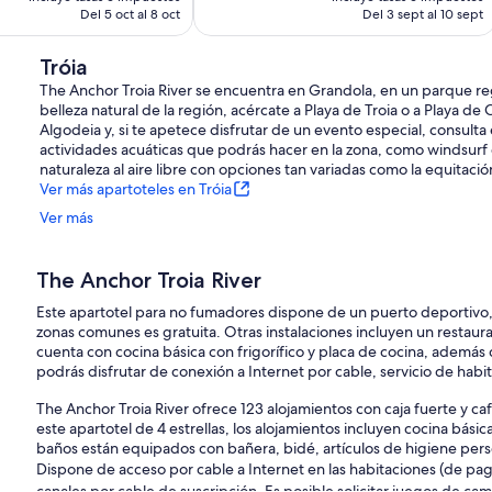
es
es
Del 5 oct al 8 oct
Del 3 sept al 10 sept
de
de
1355 €
1423 €
Tróia
The Anchor Troia River se encuentra en Grandola, en un parque regio
belleza natural de la región, acércate a Playa de Troia o a Playa de
Algodeia y, si te apetece disfrutar de un evento especial, consulta
actividades acuáticas que podrás hacer en la zona, como windsurf o
naturaleza al aire libre con opciones tan variadas como la equitación 
Ver más apartoteles en Tróia
Ver más
The Anchor Troia River
Este apartotel para no fumadores dispone de un puerto deportivo, 
zonas comunes es gratuita. Otras instalaciones incluyen un restau
cuenta con cocina básica con frigorífico y placa de cocina, además
podrás disfrutar de conexión a Internet por cable, servicio de habit
The Anchor Troia River ofrece 123 alojamientos con caja fuerte y ca
este apartotel de 4 estrellas, los alojamientos incluyen cocina básica
baños están equipados con bañera, bidé, artículos de higiene pers
Dispone de acceso por cable a Internet en las habitaciones (de pa
canales por cable de suscripción. Es posible solicitar juegos de ca