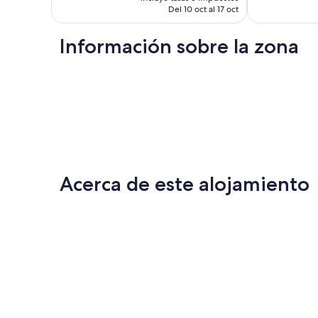
es
Del 10 oct al 17 oct
playa
de
TROIA
1388 €
Información sobre la zona
Acerca de este alojamiento