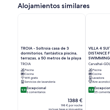
Alojamientos similares
TROIA - Soltroia casa de 3 dormitorios, fantástica pi
VILLA 4 SUI
TROIA
VILLA
TROIA - Soltroia casa de 3
VILLA 4 SU
-
4
dormitorios, fantástica piscina,
DISTANCE 
Soltroia
SUITS
terrazas, a 50 metros de la playa
SWIMMING 
casa
+1,
TROIA
Carvalhal-GD
de
WALKING
3
DISTANCE
Piscina
Piscina
dormitorios,
Cocina
FROM
Cocina
Wifi gratis
Lavadora
fantástica
THE
Servicios de lavandería
Aire acondic
piscina,
BEACH,
terrazas,
SWIMMING
9.8
9.8
Excepcional
Excepcio
9,8
9,8
a
POOL,
sobre
sobre
6 comentarios
25 comenta
50
AC,
10,
10,
El
1388 €
metros
PARKING
Excepcional,
Excepcional,
precio
de
Carvalhal-
6 comentarios
25 comentari
198 € por noche
actual
la
incluye tasas e impuestos
GDL