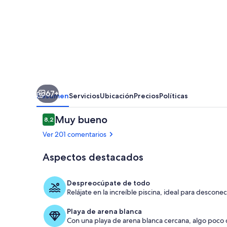
Troia
River
67+
Resumen
Servicios
Ubicación
Precios
Políticas
Comentarios
Muy bueno
8,2
8,2 de 10
Ver 201 comentarios
Aspectos destacados
Piscina
Despreocúpate de todo
Relájate en la increíble piscina, ideal para desconec
Playa de arena blanca
Con una playa de arena blanca cercana, algo poco 