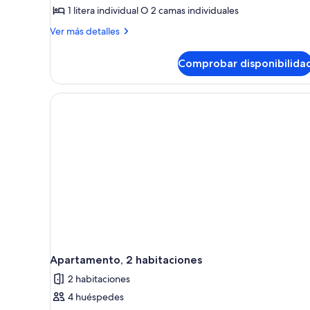
superior,
1 litera individual O 2 camas individuales
vistas
Más
Ver más detalles
al
detalles
mar
de
Comprobar disponibilida
Estudio
superior,
vistas
al
mar
Apartamento, 2 habitaciones
2 habitaciones
4 huéspedes