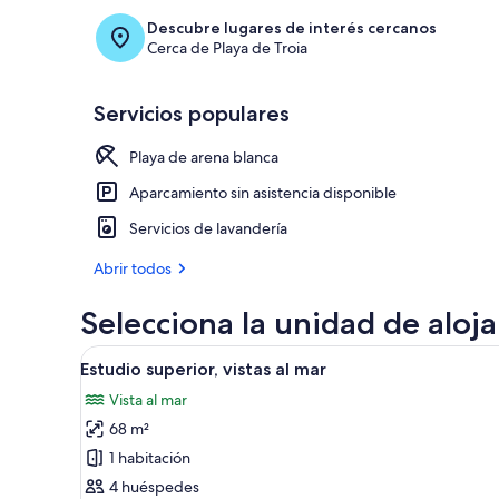
Descubre lugares de interés cercanos
Cerca de Playa de Troia
Servicios populares
Playa de arena blanca
Aparcamiento sin asistencia disponible
Servicios de lavandería
Abrir todos
Selecciona la unidad de aloj
Abrir
Una cocina moderna con armari
8
Estudio superior, vistas al mar
todas
Vista al mar
las
68 m²
fotos
de
1 habitación
Estudio
4 huéspedes