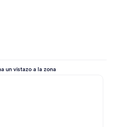
e libre
Entrada al alojamiento
a un vistazo a la zona
la habitación
Vestíbulo