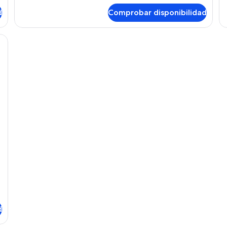
de
d
Comprobar disponibilidad
Habitación
d