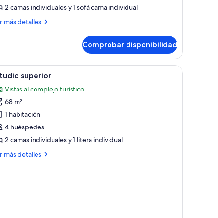
stas
2 camas individuales y 1 sofá cama individual
ás
r más detalles
ar
talles
Comprobar disponibilidad
tudio,
tas
scritorio y una silla.
brir
Una cocina moderna con armarios blancos, un
7
r
tudio superior
odas
Vistas al complejo turístico
s
68 m²
otos
e
1 habitación
studio
4 huéspedes
uperior
2 camas individuales y 1 litera individual
ás
r más detalles
talles
tudio
perior