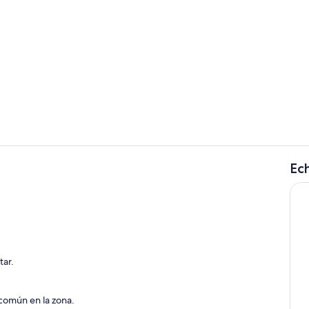
Piscina al air
Ech
Vistas desde 
tar.
común en la zona.