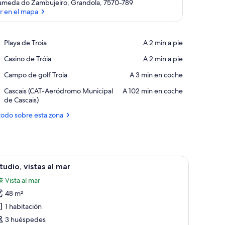
ameda do Zambujeiro, Grandola, 7570-789
r en el mapa
Ver en el mapa
Place,
Playa de Troia
‪A 2 min a pie‬
Playa
Place,
Casino de Tróia
‪A 2 min a pie‬
de
Casino
Troia
Place,
Campo de golf Troia
‪A 3 min en coche‬
de
Campo
Tróia
Airport,
Cascais (CAT-Aeródromo Municipal
‪A 102 min en coche‬
de
Cascais
de Cascais)
golf
(CAT-
Troia
todo sobre esta zona
Aeródromo
Municipal
de
Cascais)
mplio ventanal corredero que da a un balcón con vista al mar. Cuenta con d
brir
Una habitación de hotel con balcón, una mesa
8
tudio, vistas al mar
odas
Vista al mar
s
48 m²
otos
e
1 habitación
studio,
3 huéspedes