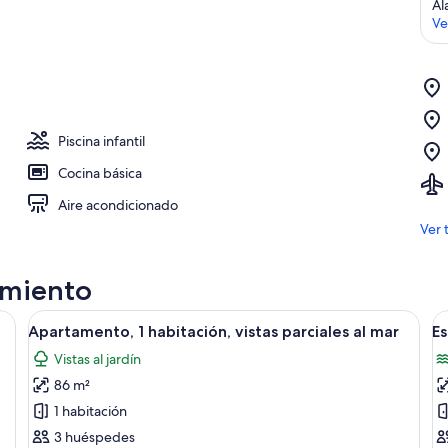
Al
Ve
Piscina infantil
Cocina básica
Aire acondicionado
Ver 
amiento
os blancos, microondas y un lavamanos. Hay un comedor con mesa y sillas.
Abrir
Habitación de hotel moderna con un a
A
7
Apartamento, 1 habitación, vistas parciales al mar
Es
todas
t
Vistas al jardín
las
la
86 m²
fotos
f
de
d
1 habitación
Apartamento,
E
3 huéspedes