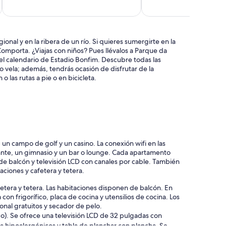
de
Lisboa)
Grândola
nal y en la ribera de un río. Si quieres sumergirte en la
 Comporta. ¿Viajas con niños? Pues llévalos a Parque da
 el calendario de Estadio Bonfim. Descubre todas las
 vela; además, tendrás ocasión de disfrutar de la
o las rutas a pie o en bicicleta.
un campo de golf y un casino. La conexión wifi en las
rante, un gimnasio y un bar o lounge. Cada apartamento
 de balcón y televisión LCD con canales por cable. También
aciones y cafetera y tetera.
fetera y tetera. Las habitaciones disponen de balcón. En
 con frigorífico, placa de cocina y utensilios de cocina. Los
onal gratuitos y secador de pelo.
go). Se ofrece una televisión LCD de 32 pulgadas con
ma hipoalergénicos y tabla de planchar con plancha. Se