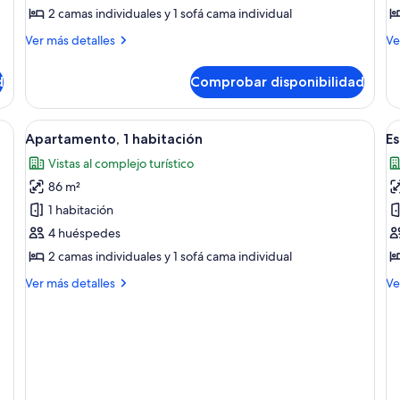
1
vi
2 camas individuales y 1 sofá cama individual
habitación,
al
Más
M
Ver más detalles
Ve
vistas
m
detalles
de
parciales
de
de
d
Comprobar disponibilidad
Apartamento,
Es
al
1
vis
mar
habitación,
al
Abrir
Habitación de hotel con dos camas, un e
A
7
vistas
ma
Apartamento, 1 habitación
Es
todas
t
parciales
Vistas al complejo turístico
al
las
la
mar
86 m²
fotos
f
de
d
1 habitación
Apartamento,
E
4 huéspedes
1
s
2 camas individuales y 1 sofá cama individual
habitación
Más
M
Ver más detalles
Ve
detalles
de
de
de
Apartamento,
Es
1
su
habitación