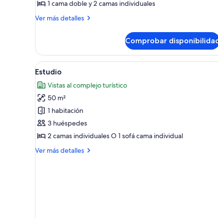
1 cama doble y 2 camas individuales
Más
Ver más detalles
detalles
de
Comprobar disponibilida
Apartamento,
2
habitaciones
Abrir
Habitación de hotel con dos ca
6
Estudio
todas
Vistas al complejo turístico
las
50 m²
fotos
de
1 habitación
Estudio
3 huéspedes
2 camas individuales O 1 sofá cama individual
Más
Ver más detalles
detalles
de
Estudio