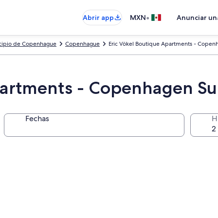
•
Abrir app
MXN
Anunciar un
cipio de Copenhague
Copenhague
Eric Vökel Boutique Apartments - Copen
partments - Copenhagen Su
Fechas
H