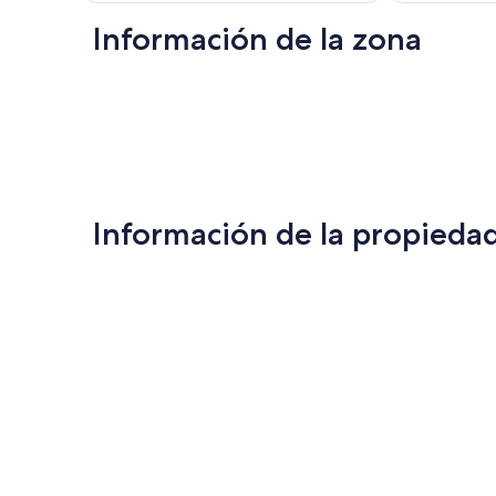
opinión
$13,199 MXN
Información de la zona
Información de la propieda