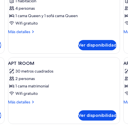
1 habitación
las
la
4 personas
fotos
f
de
d
1 cama Queen y 1 sofá cama Queen
Departamento,
D
Wifi gratuito
1
2
Más
M
Más detalles
Má
habitación
h
detalles
de
sobre
so
d
Ver disponibilidad
Departamento,
De
1
2
habitación
ha
Abrir
Habitación
A
10
APT 1ROOM
A
todas
t
30 metros cuadrados
las
la
2 personas
fotos
f
de
d
1 cama matrimonial
APT
A
Wifi gratuito
1ROOM
1
Más
M
Más detalles
Má
S
detalles
de
sobre
B
so
d
Ver disponibilidad
APT
AP
1ROOM
1
S