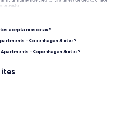
afía y una tarjeta de crédito, una tarjeta de débito o hacer
 imprevisto
ites acepta mascotas?
 Apartments - Copenhagen Suites?
ue Apartments - Copenhagen Suites?
ites