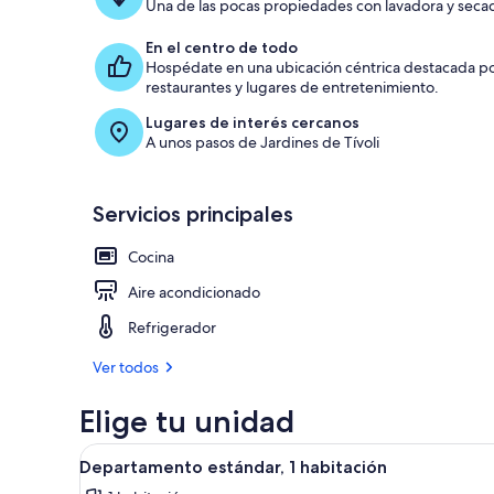
Una de las pocas propiedades con lavadora y secad
En el centro de todo
Hospédate en una ubicación céntrica destacada por
restaurantes y lugares de entretenimiento.
Lugares de interés cercanos
A unos pasos de Jardines de Tívoli
Servicios principales
Cocina
Aire acondicionado
Refrigerador
Ver todos
Elige tu unidad
Abrir
Una habitación de hotel modern
7
Departamento estándar, 1 habitación
todas