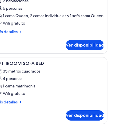
2 habitaciones
s
6 personas
otos
e
1 cama Queen, 2 camas individuales y 1 sofá cama Queen
epartamento,
Wifi gratuito
ás
s detalles
abitaciones
talles
bre
Ver disponibilidad
partamento,
bitaciones
brir
Habitación
12
PT 1ROOM SOFA BED
odas
35 metros cuadrados
s
4 personas
otos
e
1 cama matrimonial
PT
Wifi gratuito
ROOM
ás
s detalles
OFA
talles
ED
bre
Ver disponibilidad
T
ROOM
OFA