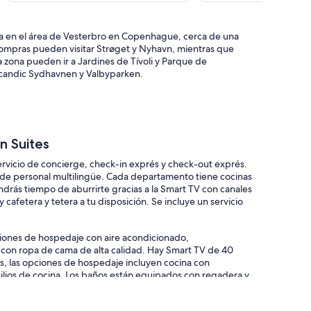
$6,517 MXN
$4
a en el área de Vesterbro en Copenhague, cerca de una
 compras pueden visitar Strøget y Nyhavn, mientras que
 zona pueden ir a Jardines de Tívoli y Parque de
Scandic Sydhavnen y Valbyparken.
n Suites
vicio de concierge, check-in exprés y check-out exprés.
e de personal multilingüe. Cada departamento tiene cocinas
ndrás tiempo de aburrirte gracias a la Smart TV con canales
cafetera y tetera a tu disposición. Se incluye un servicio
iones de hospedaje con aire acondicionado,
 con ropa de cama de alta calidad. Hay Smart TV de 40
as, las opciones de hospedaje incluyen cocina con
silios de cocina. Los baños están equipados con regadera y
servicios para las personas que viajan por negocios