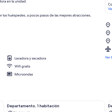
ora en la unidad.
Co
Ve
 los huéspedes, a pocos pasos de las mejores atracciones,
Ver 
Lavadora y secadora
Wifi gratis
Microondas
a con un sofá gris, una mesa de centro de vidrio, una mesita auxiliar con u
Abrir
Una habitación de hotel moderna con 
A
8
Departamento, 1 habitación
D
todas
t