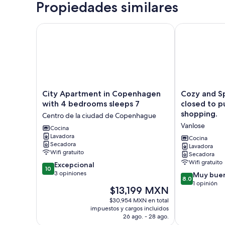
Propiedades similares
City Apartment in Copenhagen with 4 bedrooms sl
Cozy and Spac
City
Cozy
City Apartment in Copenhagen
Cozy and S
Apartment
and
with 4 bedrooms sleeps 7
closed to public Transport and
in
Spacious
shopping.
Centro de la ciudad de Copenhague
Copenhagen
Apartment
Vanlose
with
Cocina
closed
Lavadora
4
to
Cocina
Secadora
bedrooms
public
Lavadora
Wifi gratuito
Secadora
sleeps
Transport
Wifi gratuito
10.0
7
Excepcional
and
10
de
Centro
3 opiniones
shopping.
8.0
Muy bue
8.0
10,
de
Vanlose
de
1 opinión
El
$13,199 MXN
Excepcional,
la
10,
precio
3
ciudad
$30,954 MXN en total
Muy
actual
impuestos y cargos incluidos
opiniones
de
bueno,
es
26 ago. - 28 ago.
Copenhague
1
de