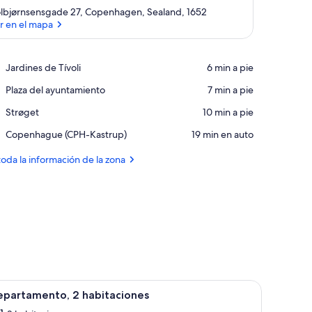
lbjørnsensgade 27, Copenhagen, Sealand, 1652
r en el mapa
Ver en el mapa
Place,
Jardines de Tívoli
‪6 min a pie‬
Jardines
Place,
Plaza del ayuntamiento
‪7 min a pie‬
de
Plaza
Tívoli
Place,
Strøget
‪10 min a pie‬
del
Strøget
ayuntamiento
Airport,
Copenhague (CPH-Kastrup)
‪19 min en auto‬
Copenhague
(CPH-
toda la información de la zona
Kastrup)
n jarrón de flores, una cama con ropa blanca y un mural de montaña rusa en 
una cama, un sofá, una mesa de comedor y un mural de un coche clásico en 
brir
Una habitación de hotel moderna con kitchene
8
epartamento, 2 habitaciones
odas