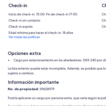
incluyen teléfono con llamadas locales gratuitas (aplican restriccio
Check-in
C
tabla de planchar con plancha. Se proporciona servicio de limpiez
Inicio de check-in: 15:00. Fin de check-in 17:00
Ch
Check-in sin contacto
Ch
Check-in exprés
Ch
Edad mínima para hacer el check-in: 18 años
Ver todas las políticas
Opciones extra
Cargo por estacionamiento en los alrededores: DKK 240 por dí
La lista anterior puede estar incompleta. Además, es posible que l
sujetos a cambios.
Información importante
No. de propiedad:
39628979
Podría aplicarse un cargo por persona extra, que varía según la pol