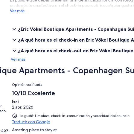
Es posible que debas presentar una identificación oficial con fotogr
un depósito en efectivo en el check-in para cubrir cualquier gasto
Ver más
¿Eric Vökel Boutique Apartments - Copenhagen Su
¿A qué hora es el check-in en Eric Vökel Boutique
¿A qué hora es el check-out en Eric Vökel Boutiq
Ver más
tique Apartments - Copenhagen Su
Opiniones
Opinión verificada
10/10 Excelente
Isai
un
2 abr. 2026
ario.
Le gustó: Limpieza, check-in, comunicación y veracidad del anuncio
Traducir con Google
Amazing place to stay at
207