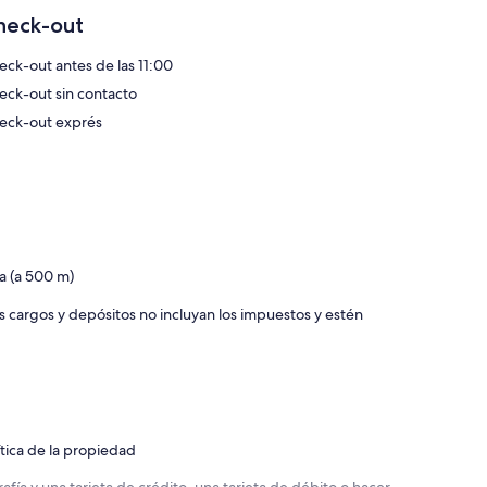
nes). Las habitaciones también incluyen cafetera y tetera y
heck-out
a cada semana.
eck-out antes de las 11:00
eck-out sin contacto
eck-out exprés
a (a 500 m)
os cargos y depósitos no incluyan los impuestos y estén
ítica de la propiedad