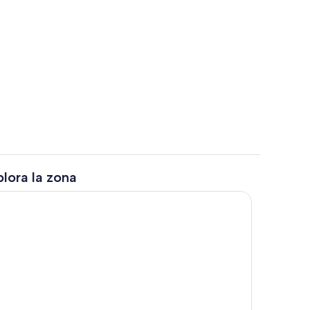
de estar
Área de sala de estar
lora la zona
a propiedad
Sala de estar en el lobby