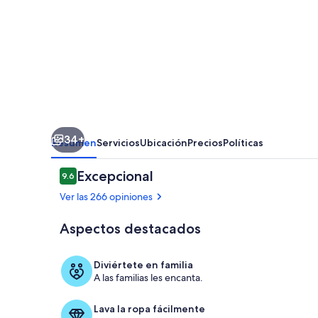
Boutique
Apartments
-
Copenhagen
Suites
34+
Resumen
Servicios
Ubicación
Precios
Políticas
Opiniones
Excepcional
9.6
9.6 de 10,
Ver las 266 opiniones
Aspectos destacados
Entrada inter
Diviértete en familia
A las familias les encanta.
Lava la ropa fácilmente