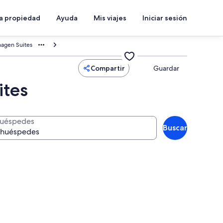
a propiedad
Ayuda
Mis viajes
Iniciar sesión
hagen Suites
Compartir
Guardar
ites
uéspedes
Buscar