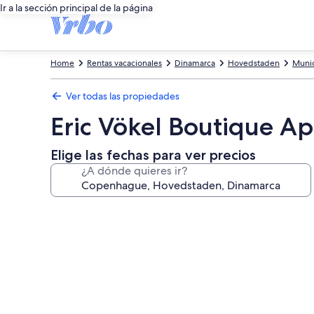
Ir a la sección principal de la página
Home
Rentas vacacionales
Dinamarca
Hovedstaden
Muni
Ver todas las propiedades
Eric Vökel Boutique A
Elige las fechas para ver precios
¿A dónde quieres ir?
Galería
de
fotos
de
Eric
Vökel