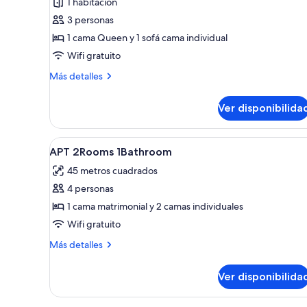
1 habitación
las
3 personas
fotos
de
1 cama Queen y 1 sofá cama individual
Departamento
Wifi gratuito
estándar,
Más
Más detalles
1
detalles
habitación
sobre
Ver disponibilida
Departamento
estándar,
1
Abrir
Habitación
7
habitación
APT 2Rooms 1Bathroom
todas
45 metros cuadrados
las
4 personas
fotos
de
1 cama matrimonial y 2 camas individuales
APT
Wifi gratuito
2Rooms
Más
Más detalles
1Bathroom
detalles
sobre
Ver disponibilida
APT
2Rooms
1Bathroom