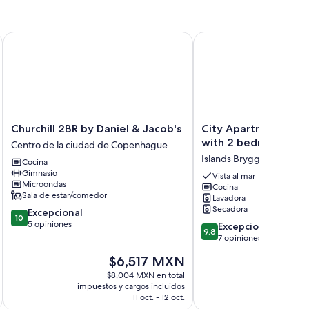
ED
lcony
Churchill 2BR by Daniel & Jacob's
City Apartment in Cop
Churchill
City
Churchill 2BR by Daniel & Jacob's
City Apartment in 
2BR
Apartment
with 2 bedrooms sle
Centro de la ciudad de Copenhague
by
in
Islands Brygge
Cocina
Daniel
Copenhagen
Gimnasio
&
with
Vista al mar
Microondas
Cocina
Jacob's
2
Sala de estar/comedor
Lavadora
Centro
bedrooms
Secadora
10.0
Excepcional
de
sleeps
10
de
5 opiniones
9.8
la
4
Excepcional
9.8
10,
de
ciudad
Islands
7 opiniones
Excepcional,
10,
de
Brygge
El
El
$6,517 MXN
$
5
Excepcional,
Copenhague
precio
pr
opiniones
7
$8,004 MXN en total
$13
actual
ac
impuestos y cargos incluidos
impuestos 
opiniones
es
es
11 oct. - 12 oct.
de
de