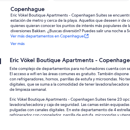
Copenhague
Eric Vökel Boutique Apartments - Copenhagen Suites se encuentr
estación de metro y cerca de la playa. Aquellos que deseen ir de
quienes quieran conocer los puntos de interés más populares de la
diversiones Bakken. ¿Buscas diversión? Puedes salir una noche a 
Ver más departamentos en Copenhague
Ver más
d
Eric Vökel Boutique Apartments - Copenhage
Este complejo de departamentos para no fumadores cuenta con ser
El acceso a wifi en las áreas comunes es gratuito. También dispon
con refrigeradores, hornos, parrillas de estufa y microondas. No te
digitales, que se suma a la comodidad de tener lavadora/secadora y 
de limpieza semanal.
Eric Vökel Boutique Apartments - Copenhagen Suites tiene 23 opc
lavadora/secadora y caja de seguridad. Las camas están equipadas
pulgadas con canales digitales. En este departamento de 4 estrell
refrigerador con congelador, parrilla de estufa, microondas y uten
secadora de cabello.
Este departamento en Copenhague ofrece acceso a wifi gratis. Los 