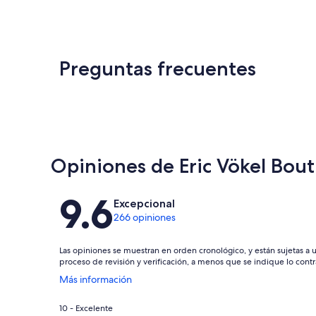
Preguntas frecuentes
Opiniones de Eric Vökel Bou
Opiniones
9.6
Excepcional
266 opiniones
Las opiniones se muestran en orden cronológico, y están sujetas a 
proceso de revisión y verificación, a menos que se indique lo contr
Se
Más información
abrirá
en
Puntuación
10 - Excelente