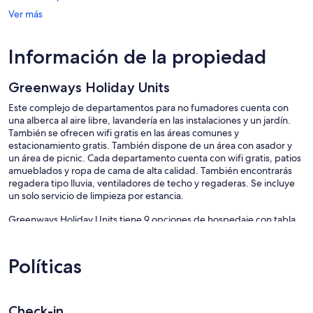
Ver más
Información de la propiedad
Greenways Holiday Units
Este complejo de departamentos para no fumadores cuenta con
una alberca al aire libre, lavandería en las instalaciones y un jardín.
También se ofrecen wifi gratis en las áreas comunes y
estacionamiento gratis. También dispone de un área con asador y
un área de picnic. Cada departamento cuenta con wifi gratis, patios
amueblados y ropa de cama de alta calidad. También encontrarás
regadera tipo lluvia, ventiladores de techo y regaderas. Se incluye
un solo servicio de limpieza por estancia.
Greenways Holiday Units tiene 9 opciones de hospedaje con tabla
de planchar con plancha y ventilador de techo. Las habitaciones
tienen patio amueblado. Todas las opciones de hospedaje tienen
mobiliario diferente. Las camas están equipadas con ropa de cama
Políticas
de alta calidad. Este departamento en Tocumwal ofrece acceso a
wifi gratis. Los baños están equipados con regadera con regadera
tipo lluvia y regadera con hidromasaje. Se proporciona servicio de
limpieza una vez por estancia.
Check-in