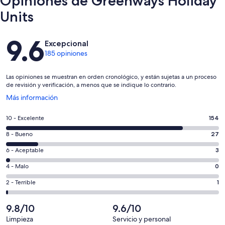
Opiniones de Greenways Holiday
Units
Opiniones
9.6
Excepcional
185 opiniones
Las opiniones se muestran en orden cronológico, y están sujetas a un proceso
de revisión y verificación, a menos que se indique lo contrario.
Se
Más información
abrirá
en
Puntuación
10 - Excelente
154
una
de
nueva
Puntuación
8 - Bueno
27
10,
ventana
de
es
Puntuación
6 - Aceptable
3
8,
decir,
de
es
Puntuación
4 - Malo
0
Excelente.
6,
decir,
de
Basada
es
Puntuación
2 - Terrible
1
Bueno.
4,
en
decir,
de
Basada
es
154
Aceptable.
2,
9.8/10
9.6/10
en
decir,
de
Basada
es
27
Malo.
Limpieza
Servicio y personal
185
en