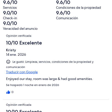
decir,
9.6/10
9.6/10
de
Basada
opiniones
3
Terrible.
185
en
Servicios
Condiciones de la propiedad
de
Basada
9.0/10
9.6/10
opiniones
0
185
en
de
Check-in
Comunicación
opiniones
1
9.0/10
185
de
opiniones
Veracidad del anuncio
185
Opiniones
Opinión verificada
opiniones
10/10 Excelente
Kristy
14 ene. 2026
Le gustó: Limpieza, servicios, condiciones de la propiedad y
comunicación
Traducir con Google
Enjoyed our stay, room was large & had good amenities.
Se hospedó 1 noche en enero de 2026
0
Opinión verificada
10/10 Excelente