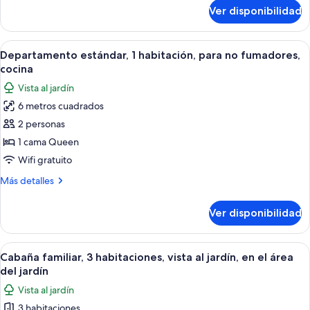
sobre
fumadores,
Ver disponibilidad
Departamento
cocina
estándar,
2
Abrir
Un dormitorio con una cama grande, u
5
habitaciones,
Departamento estándar, 1 habitación, para no fumadores,
todas
para
cocina
no
las
Vista al jardín
fumadores,
fotos
cocina
6 metros cuadrados
de
2 personas
Departamento
estándar,
1 cama Queen
1
Wifi gratuito
habitación,
Más
Más detalles
para
detalles
no
sobre
Ver disponibilidad
Departamento
fumadores,
estándar,
cocina
1
Abrir
Una sala de estar moderna con un sofá
2
habitación,
Cabaña familiar, 3 habitaciones, vista al jardín, en el área
todas
para
del jardín
no
las
Vista al jardín
fumadores,
fotos
cocina
3 habitaciones