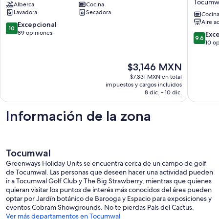
Tocumw
Alberca
Cocina
Green
peacefu
Lavadora
Secadora
Tocumwal
family
Cocin
Aire a
Tocumwal
farm
10.0
Excepcional
10
stay
de
89 opiniones
9.6
Exc
9.6
Farm
10,
de
10 o
stay
Excepcional,
10,
in
89
Excepcio
El
$3,146 MXN
Tocumwa
opiniones
10
precio
Australia
$7,331 MXN en total
opinion
actual
impuestos y cargos incluidos
Tocumw
es
8 dic. - 10 dic.
de
$3,146 MXN
Información de la zona
Tocumwal
Greenways Holiday Units se encuentra cerca de un campo de golf
de Tocumwal. Las personas que deseen hacer una actividad pueden
ir a Tocumwal Golf Club y The Big Strawberry, mientras que quienes
quieran visitar los puntos de interés más conocidos del área pueden
optar por Jardín botánico de Barooga y Espacio para exposiciones y
eventos Cobram Showgrounds. No te pierdas País del Cactus.
Ver más departamentos en Tocumwal