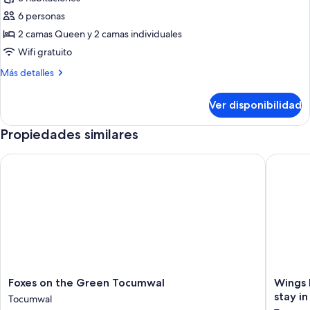
de
6 personas
Cabaña
familiar,
2 camas Queen y 2 camas individuales
3
Wifi gratuito
habitaciones,
Más
Más detalles
vista
detalles
al
sobre
Ver disponibilidad
Cabaña
jardín,
familiar,
en
Propiedades similares
3
el
habitaciones,
vista
Foxes on the Green Tocumwal
Wings Fi
área
al
del
jardín,
jardín
en
el
área
del
jardín
Foxes
Wings
Foxes on the Green Tocumwal
Wings 
on
Field
stay i
Tocumwal
the
-