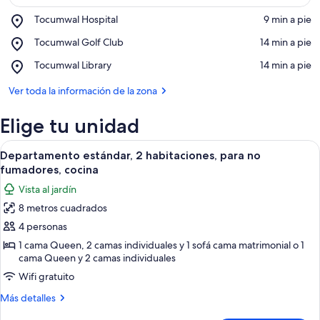
Place,
Tocumwal Hospital
‪9 min a pie‬
Tocumwal
Ver en el mapa
Place,
Tocumwal Golf Club
‪14 min a pie‬
Hospital
Tocumwal
Place,
Tocumwal Library
‪14 min a pie‬
Golf
Tocumwal
Club
Library
Ver toda la información de la zona
Elige tu unidad
Abrir
Un dormitorio con pared de ladrillo, 
6
Departamento estándar, 2 habitaciones, para no
todas
fumadores, cocina
las
Vista al jardín
fotos
8 metros cuadrados
de
4 personas
Departamento
estándar,
1 cama Queen, 2 camas individuales y 1 sofá cama matrimonial o 1
cama Queen y 2 camas individuales
2
Wifi gratuito
habitaciones,
para
Más
Más detalles
no
detalles