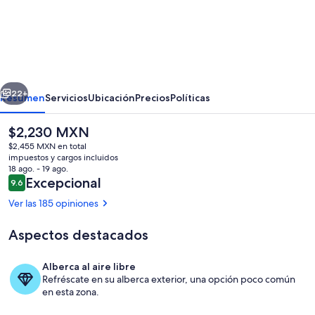
Greenways
Holiday
Units
erior
Siguiente
22+
Resumen
Servicios
Ubicación
Precios
Políticas
El
$2,230 MXN
precio
$2,455 MXN en total
actual
impuestos y cargos incluidos
es
18 ago. - 19 ago.
de
Opiniones
Excepcional
9.6
9.6 de 10,
$2,230 MXN
Ver las 185 opiniones
Aspectos destacados
Exterior
Alberca al aire libre
Refréscate en su alberca exterior, una opción poco común
en esta zona.