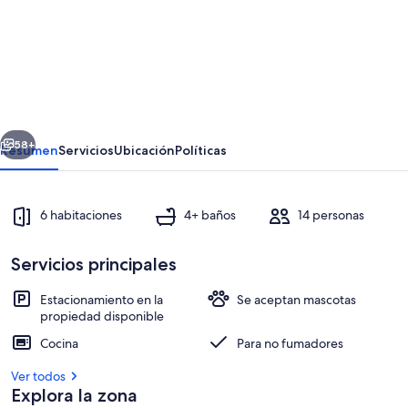
de
Ballinacarrow
House
-
Six
erior
Siguiente
Bedroom
58+
Resumen
Servicios
Ubicación
Políticas
Villa,
Sleeps
6 habitaciones
4+ baños
14 personas
14
Servicios principales
Estacionamiento en la
Se aceptan mascotas
propiedad disponible
Restaurantes
Cocina
Para no fumadores
Ver todos
Explora la zona