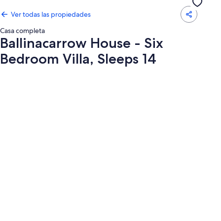
Ver todas las propiedades
Casa completa
Ballinacarrow House - Six
Bedroom Villa, Sleeps 14
Galería
de
fotos