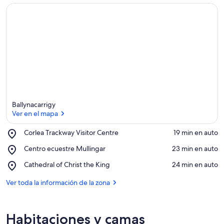
Ballynacarrigy
Ver en el mapa
Place,
Corlea Trackway Visitor Centre
‪19 min en auto‬
Corlea
Ver en el mapa
Place,
Centro ecuestre Mullingar
‪23 min en auto‬
Trackway
Centro
Visitor
Place,
Cathedral of Christ the King
‪24 min en auto‬
ecuestre
Centre
Cathedral
Mullingar
of
Ver toda la información de la zona
Christ
the
King
Habitaciones y camas