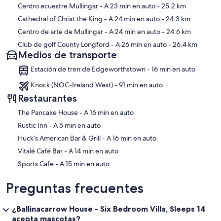
Centro ecuestre Mullingar
- A 23 min en auto
- 25.2 km
Cathedral of Christ the King
- A 24 min en auto
- 24.3 km
Terms & Conditions:
Centro de arte de Mullingar
- A 24 min en auto
- 24.6 km
?
Club de golf County Longford
- A 26 min en auto
- 26.4 km
€500 charged to client's credit card as a pre-authorisation at least 2
Medios de transporte
weeks prior to arrival and refunded two weeks after departure,
subject to full inspection.
Estación de tren de Edgeworthstown - 16 min en auto
3:00 pm
Knock (NOC-Ireland West) - 91 min en auto
Restaurantes
11:00 am
‪The Pancake House - ‬A 16 min en auto
Yes, incuded in the rental price
‪Rustic Inn - ‬A 5 min en auto
Yes, incuded in the rental price
‪Huck’s American Bar & Grill - ‬A 16 min en auto
‪Vitalé Café Bar - ‬A 14 min en auto
Pets are welcome on request only. Please enquire at time of
booking.
‪Sports Cafe - ‬A 15 min en auto
Flexible
Preguntas frecuentes
Standard changeover clean included in the price. Guests are
required to leave the accommodation clean, tidy and in the same
¿Ballinacarrow House - Six Bedroom Villa, Sleeps 14
condition as on their arrival. Any extra cleaning, laundry,
acepta mascotas?