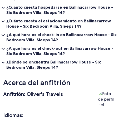
maintenance and/or rubbish disposal required will be charged
against the security deposit.
¿Cuánto cuesta hospedarse en Ballinacarrow House -
Six Bedroom Villa, Sleeps 14?
No smoking or vaping
¿Cuánto cuesta el estacionamiento en Ballinacarrow
3 nights
House - Six Bedroom Villa, Sleeps 14?
¿A qué hora es el check-in en Ballinacarrow House - Six
Yes, incuded in the rental price
Bedroom Villa, Sleeps 14?
Not allowed
¿A qué hora es el check-out en Ballinacarrow House -
Smoking - not allowed
Six Bedroom Villa, Sleeps 14?
¿Dónde se encuentra Ballinacarrow House - Six
Bedroom Villa, Sleeps 14?
Acerca del anfitrión
Anfitrión: Oliver's Travels
Idiomas: