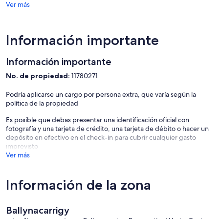
-Family bathroom with bath/shower and WC
Ver más
Outside Grounds
- Patio with furniture
- Barbecue
Información importante
- Lawn
- Large private driveway
Información importante
Additional Facilities
No. de propiedad:
11780271
- Wifi
- Aga
Podría aplicarse un cargo por persona extra, que varía según la
- Wet room
política de la propiedad
- Hairdryers
- DVD player
Es posible que debas presentar una identificación oficial con
- Piano
fotografía y una tarjeta de crédito, una tarjeta de débito o hacer un
- Washing machine
depósito en efectivo en el check-in para cubrir cualquier gasto
- Log burner
imprevisto
- Parking spaces
Ver más
- Pets on request
Información de la zona
Ballynacarrigy
Location: