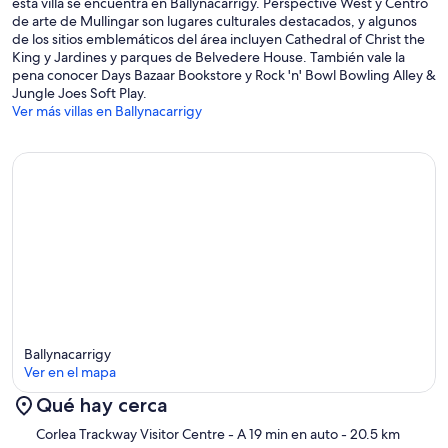
esta villa se encuentra en Ballynacarrigy. Perspective West y Centro
de arte de Mullingar son lugares culturales destacados, y algunos
de los sitios emblemáticos del área incluyen Cathedral of Christ the
King y Jardines y parques de Belvedere House. También vale la
Nestled in the heart of the Irish midlands, Ballinacarrow
pena conocer Days Bazaar Bookstore y Rock 'n' Bowl Bowling Alley &
House offers the perfect balance of seclusion and accessibility.
Jungle Joes Soft Play.
Located in County Westmeath, it is surrounded by peaceful
Ver más villas en Ballynacarrigy
countryside, where guests can unwind and take in the fresh air from
the patio. The nearby lakes, steeped in Irish folklore, provide a
stunning backdrop for outdoor adventures, from scenic walks to
tranquil boat trips.
For those who love the outdoors, the Royal Canal Greenway is within
walking distance, offering a picturesque route for walking and
cycling along the historic canal. The nearby village of Ballynacarrigy,
with its charming canal harbour, is worth exploring, while the vibrant
town of Mullingar is just a short drive away, offering boutique
shopping, cosy cafés, and great restaurants. History enthusiasts can
visit the medieval Fore Abbey or explore the lively market town of
Athlone, home to the iconic Athlone Castle and the world-famous
Sean’s Bar. Whether seeking adventure or relaxation, Ballinacarrow
Ballynacarrigy
House is the ideal base for discovering the beauty and heritage of
Ver en el mapa
the Irish midlands.
Qué hay cerca
Sección del mapa
Corlea Trackway Visitor Centre
- A 19 min en auto
- 20.5 km