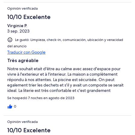
Venez qui que vous soyez et en nombre : aucune déception.
Opinión verificada
Mille mercis Alix.
10/10 Excelente
Virginie P.
3 sep. 2023
Le gustó: Limpieza, check-in, comunicación, ubicación y veracidad
del anuncio
Traducir con Google
Très agréable
Notre souhait etait d'être au calme avec assez d'espace pour
vivre à l'exterieur et à l'interieur. La maison a complètement
répondu à nos attentes. La piscine est sécurisée. On peut
egalement trier les dechets et s'il y avait un composte se serait
ideal. La literie est très confortable et c'est grandement
appreciable. L'equipement permet d'accueillir les grandes
Se hospedó 7 noches en agosto de 2023
familles. Pour finir, notre hote s'est toujours rendu disponible
dès que necessaire. Nous recommandons cette maison.
0
Opinión verificada
10/10 Excelente