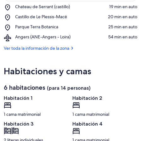
Place,
Chateau de Serrant (castillo)
‪19 min en auto‬
Chateau
Ver en el mapa
Place,
Castillo de Le Plessis-Macé
‪20 min en auto‬
de
Castillo
Serrant
Place,
Parque Terra Botanica
‪25 min en auto‬
de
(castillo)
Parque
Le
Airport,
Angers (ANE-Angers - Loira)
‪54 min en auto‬
Terra
Plessis-
Angers
Botanica
Macé
(ANE-
Ver toda la información de la zona
Angers
-
Loira)
Habitaciones y camas
6 habitaciones
(para 14 personas)
Habitación 1
Habitación 2
1 cama matrimonial
1 cama matrimonial
Habitación 3
Habitación 4
2 literas individuales
1 cama matrimonial