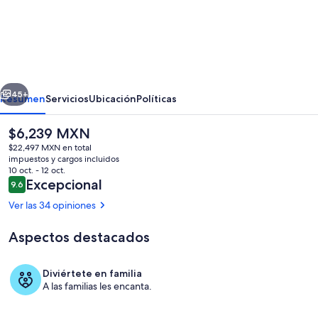
Welcome
to
the
Farm
erior
Siguiente
45+
Resumen
Servicios
Ubicación
Políticas
El
$6,239 MXN
precio
$22,497 MXN en total
actual
impuestos y cargos incluidos
es
10 oct. - 12 oct.
de
Opiniones
Excepcional
9.6
9.6 de 10,
$6,239 MXN
Ver las 34 opiniones
Aspectos destacados
Áreas de la propiedad
Diviértete en familia
A las familias les encanta.