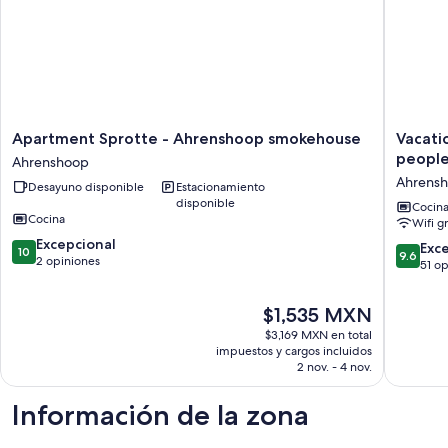
Apartment
Vacation
Apartment Sprotte - Ahrenshoop smokehouse
Vacati
Sprotte
home
people 
Ahrenshoop
-
close
Ahrens
Desayuno disponible
Estacionamiento
Ahrenshoop
to
disponible
smokehouse
the
Cocin
Cocina
Wifi g
Ahrenshoop
beach
10.0
Excepcional
for
9.6
Exc
10
9.6
de
2 opiniones
2
de
51 o
10,
to
10,
Excepcional,
3
Excepcio
El
$1,535 MXN
2
people
51
precio
opiniones
on
$3,169 MXN en total
opinion
actual
impuestos y cargos incluidos
a
es
2 nov. - 4 nov.
large
de
plot,
$1,535 MXN
quiet
Información de la zona
location.
Ahrens