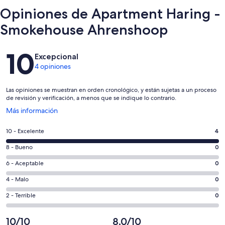
Opiniones de Apartment Haring -
Smokehouse Ahrenshoop
Opiniones
10
Excepcional
4 opiniones
Las opiniones se muestran en orden cronológico, y están sujetas a un proceso
de revisión y verificación, a menos que se indique lo contrario.
Se
Más información
abrirá
en
Puntuación
10 - Excelente
4
una
de
nueva
Puntuación
8 - Bueno
0
10,
ventana
de
es
Puntuación
6 - Aceptable
0
8,
decir,
de
es
Puntuación
4 - Malo
0
Excelente.
6,
decir,
de
Basada
es
Puntuación
2 - Terrible
0
Bueno.
4,
en
decir,
de
Basada
es
4
Aceptable.
2,
10/10
8.0/10
en
decir,