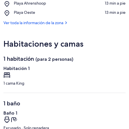
Ver en el mapa
Place,
Playa Ahrenshoop
‪13 min a pie‬
de
Playa
Arte
Place,
Playa Oeste
‪13 min a pie‬
Ahrenshoop
Ahrenshoop
Playa
Oeste
Ver toda la información de la zona
Habitaciones y camas
1 habitación
(para 2 personas)
Habitación 1
1 cama King
1 baño
Baño 1
Excusado · Solo regadera