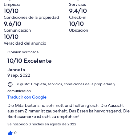
de
Basada
es
0
Malo.
Limpieza
Servicios
4
en
decir,
10/10
9.4/10
de
Basada
opiniones
0
Terrible.
4
en
Condiciones de la propiedad
Check-in
de
Basada
9.6/10
10/10
opiniones
0
4
en
de
Comunicación
Ubicación
opiniones
0
10/10
4
de
opiniones
Veracidad del anuncio
4
Opiniones
Opinión verificada
opiniones
10/10 Excelente
Janneta
9 sep. 2022
Le gustó: Limpieza, servicios, condiciones de la propiedad y
comunicación
Traducir con Google
Die Mitarbeiter sind sehr nett und helfen gleich. Die Aussicht
aus dem Zimmer ist zauberhaft. Das Essen ist hervorragend. Die
Bierhausmarke ist echt zu empfehlen!
Se hospedó 3 noches en agosto de 2022
0