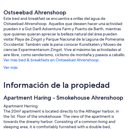
Ostseebad Ahrenshoop
Este bed and breakfast se encuentra a orillas del agua de
Ostseebad Ahrenshoop. Aquellos que deseen hacer una actividad
pueden ir a Gut Darß Adventure Farm y Puerto de Barth, mientras
que quienes quieran apreciar la belleza natural del área pueden
visitar Playa de Zingst y Parque Nacional de la Laguna de Pomerania
Occidental. También vale la pena conocer Kunstkaten y Museo de
ciencias Experimentarium Zingst. Vive al máximo las actividades al
aire libre, como senderismo, ciclismo de montaña y paseos a caballo.
Ver más bed & breakfasts en Ostseebad Ahrenshoop
Ver más
Información de la propiedad
Apartment Haring - Smokehouse Ahrenshoop
Apartment Herring:
The 20m² apartment is located directly to the Althäger harbor, in
the 1st. Floor of the smokehouse. The view of the apartment is
towards the dreamy harbor. Consisting of a common living and
sleeping area, it is comfortably furnished with a double bed,