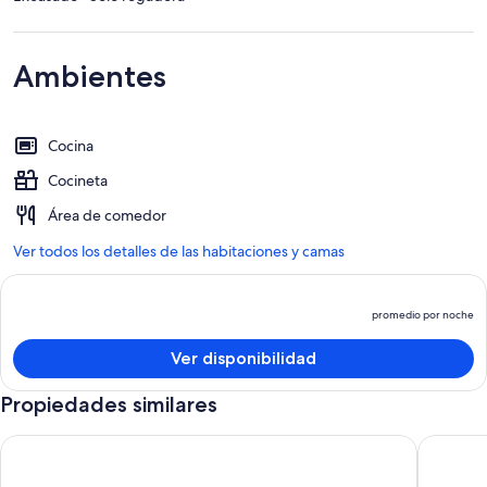
Ambientes
Cocina
Cocineta
Área de comedor
Ver todos los detalles de las habitaciones y camas
promedio por noche
El
p
Ver disponibilidad
e
d
Propiedades similares
p
p
Apartment Sprotte - Ahrenshoop smokehouse
Vacation 
n