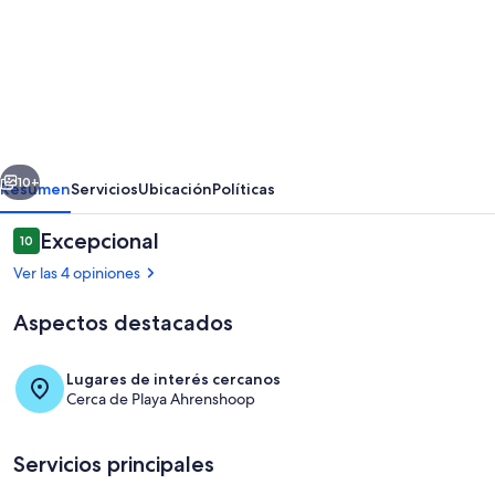
de
Apartment
Haring
-
Smokehouse
erior
Siguiente
Ahrenshoop
10+
Resumen
Servicios
Ubicación
Políticas
Opiniones
Excepcional
10
10 de 10,
Ver las 4 opiniones
Aspectos destacados
Lugares de interés cercanos
Cerca de Playa Ahrenshoop
Exterior
Servicios principales