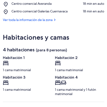
Ver en el mapa
Place,
Centro comercial Averanda
‪18 min en auto‬
comercial
Centro
Forum
Place,
Centro comercial Galerías Cuernavaca
‪18 min en auto‬
comercial
Cuernavaca
Centro
Averanda
comercial
Ver toda la información de la zona
Galerías
Cuernavaca
Habitaciones y camas
4 habitaciones
(para 8 personas)
Habitación 1
Habitación 2
1 cama matrimonial
1 cama matrimonial
Habitación 3
Habitación 4
1 cama matrimonial
1 cama matrimonial y 1 futón
matrimonial