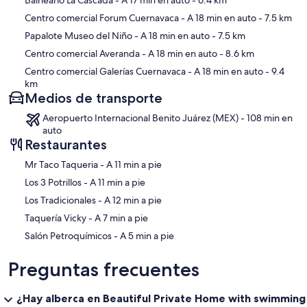
Balneario La Cascada
- A 17 min en auto
- 6.4 km
Centro comercial Forum Cuernavaca
- A 18 min en auto
- 7.5 km
Papalote Museo del Niño
- A 18 min en auto
- 7.5 km
Centro comercial Averanda
- A 18 min en auto
- 8.6 km
Centro comercial Galerías Cuernavaca
- A 18 min en auto
- 9.4
km
Medios de transporte
Aeropuerto Internacional Benito Juárez (MEX) - 108 min en
auto
Restaurantes
‪Mr Taco Taqueria - ‬A 11 min a pie
‪Los 3 Potrillos - ‬A 11 min a pie
‪Los Tradicionales - ‬A 12 min a pie
‪Taquería Vicky - ‬A 7 min a pie
‪Salón Petroquímicos - ‬A 5 min a pie
Preguntas frecuentes
¿Hay alberca en Beautiful Private Home with swimming