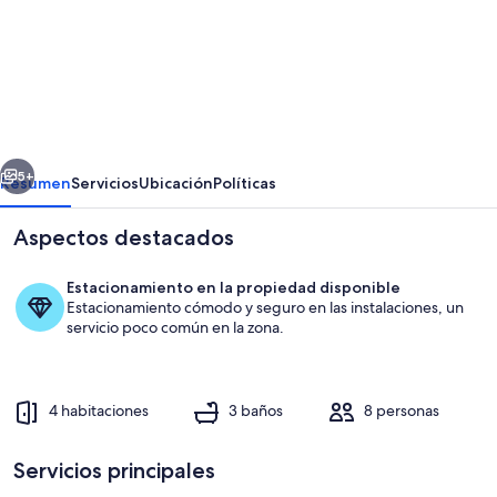
de
Beautiful
Private
Home
with
erior
Siguiente
swimming
5+
Resumen
Servicios
Ubicación
Políticas
pool
Aspectos destacados
Estacionamiento en la propiedad disponible
Estacionamiento cómodo y seguro en las instalaciones, un
servicio poco común en la zona.
4 habitaciones
3 baños
8 personas
Alberca
Servicios principales