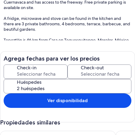
Cuernavaca and has access to the freeway. Free private parking is
available on site.
A fridge, microwave and stove can be found in the kitchen and
there are 3 private bathrooms, 4 bedrooms, terrace, barbecue, and
beutiful gardens.
Tepoztlán is 46 km from Casa en Tequesquitengo, Morelos-México.
Disfruta, vive., while Taxco de Alarcón is 36 km away. General
Mariano Matamoros Airport is 25 km from the property.
Bring your own towels, pillows, and bed sheets.
Agrega fechas para ver los precios
We speak your language!
Check-in
Check-out
Huéspedes
Ver disponibilidad
Propiedades similares
Casa la Vista Cuernavaca
Casa par