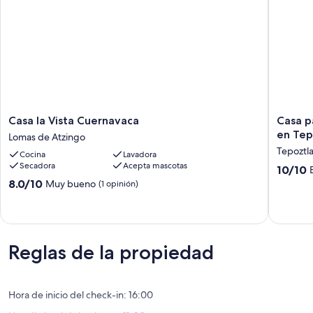
Casa
Casa
Casa la Vista Cuernavaca
Casa p
la
para
en Tep
Lomas de Atzingo
Vista
hasta
Tepoztl
Cocina
Lavadora
Cuernavaca
11
Secadora
Acepta mascotas
10.0
Lomas
persona
10/10
de
de
con
8.0
8.0/10
Muy bueno
(1 opinión)
10,
Atzingo
amplio
de
Excepcio
jardin
10,
(1
en
Muy
opinión)
Tepoztl
bueno,
Tepoztl
(1
Reglas de la propiedad
opinión)
Hora de inicio del check-in: 16:00