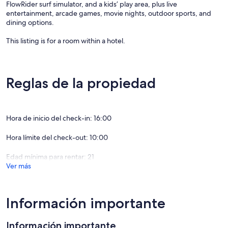
FlowRider surf simulator, and a kids’ play area, plus live
entertainment, arcade games, movie nights, outdoor sports, and
dining options.
This listing is for a room within a hotel.
✦ Your room is 569 sq. ft, equipped with complimentary toiletries,
high definition 40-inch TV.
Reglas de la propiedad
✦ Cleaning services included in the nightly price.
There are a few additional details to know before you book:
Hora de inicio del check-in: 16:00
✦ The minimum age required for check-in is 21 years old.
Hora límite del check-out: 10:00
✦ Please ensure you have a valid ID for check-in, as it is mandatory
for entry.
Edad mínima para rentar: 21
Ver más
———————————————
Guest Access:
During your stay, you will have access to the property and amenities
Información importante
according to the following schedule:
✦ Check-in is available from 04:00 pm.
Información importante