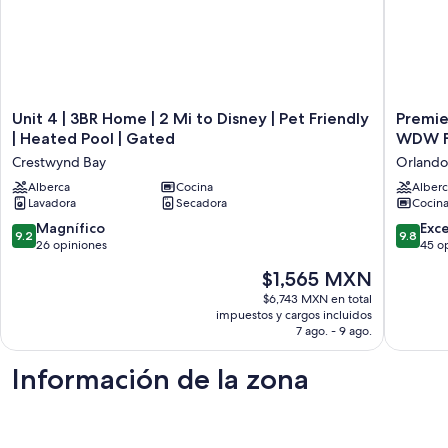
Unit
Premier
Unit 4 | 3BR Home | 2 Mi to Disney | Pet Friendly
Premier
4
2/2
| Heated Pool | Gated
WDW F
|
Penthou
Crestwynd Bay
Orlando
3BR
in
Home
Alberca
Cocina
Disney
Alberc
Lavadora
Secadora
Cocin
|
Springs
2
See
9.2
9.8
Magnífico
Exc
9.2
9.8
Mi
WDW
de
de
26 opiniones
45 o
to
Firewor
10,
10,
El
$1,565 MXN
Disney
LOW
Magnífico,
Excepcio
precio
|
LAST-
26
45
$6,743 MXN en total
actual
Pet
MINUT
impuestos y cargos incluidos
opiniones
opinion
es
Friendly
7 ago. - 9 ago.
RATE
de
|
Orlando
$1,565 MXN
Heated
Información de la zona
Pool
|
Gated
Crestwynd