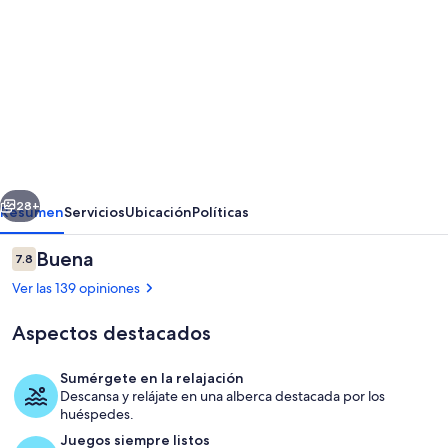
de
fotos
de
2BR
Family
Suite
With
erior
Siguiente
Waterpark
28+
Resumen
Servicios
Ubicación
Políticas
Access
Opiniones
Buena
7.8
|
7.8 de 10,
Ver las 139 opiniones
Orlando
|
Aspectos destacados
Near
Sumérgete en la relajación
Theme
Descansa y relájate en una alberca destacada por los
Parks
huéspedes.
Área infantil
Juegos siempre listos