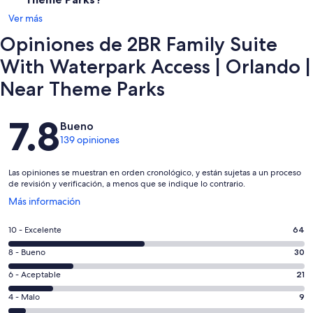
Ver más
✦ The maximum number of days that you may book per reservation
is only 28 days.
Opiniones de 2BR Family Suite
✦ Shuttle service to and from Walt Disney World® Resort is
With Waterpark Access | Orlando |
available, with routes to Magic Kingdom and EPCOT only.
Near Theme Parks
✦ Buffet breakfast is available for a fee.
Opiniones
7.8
✦ Early check-in and late check-out are subject to availability for a
Bueno
fee.
139 opiniones
Las opiniones se muestran en orden cronológico, y están sujetas a un proceso
de revisión y verificación, a menos que se indique lo contrario.
Se
Más información
abrirá
en
Puntuación
10 - Excelente
64
una
de
nueva
Puntuación
8 - Bueno
30
10,
ventana
de
es
Puntuación
6 - Aceptable
21
8,
decir,
de
es
Puntuación
4 - Malo
9
Excelente.
6,
decir,
de