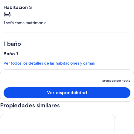
Habitación 3
1 sofá cama matrimonial
1 baño
Baño 1
Ver todos los detalles de las habitaciones y camas
promedio por noche
El
p
Ver disponibilidad
e
d
Propiedades similares
p
p
Unit 4 | 3BR Home | 2 Mi to Disney | Pet Friendly | Heated Poo
Premier
n