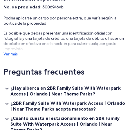
No. de propiedad:
5006946vb
✦ You may keep your luggage at the front desk if you arrive early.
Podría aplicarse un cargo por persona extra, que varía según la
✦ Public or shared fitness center is available, available in the
política de la propiedad
property.
Es posible que debas presentar una identificación oficial con
✦ Outdoor shared pool is available.
fotografía y una tarjeta de crédito, una tarjeta de débito o hacer un
depósito en efectivo en el check-in para cubrir cualquier gasto
✦ Paid parking lot – 1 space(s), available for $34.88 per day.
imprevisto
Ver más
✦ Shuttle service is available upon request for free.
———————————————
Preguntas frecuentes
Other Things to Note:
There are several additional things to note:
¿Hay alberca en 2BR Family Suite With Waterpark
✦ A mandatory resort fee of $28.13 per night will be collected upon
Access | Orlando | Near Theme Parks?
check-in, not included in the daily rate.
¿2BR Family Suite With Waterpark Access | Orlando
✦ Pets are welcome with an additional charge of $125.00. Only dogs
| Near Theme Parks acepta mascotas?
allowed l Pet weight limit: 40 pounds
¿Cuánto cuesta el estacionamiento en 2BR Family
✦ We use multi-unit listings, so rooms are similar but may have small
Suite With Waterpark Access | Orlando | Near
differences.
Theme Parks?