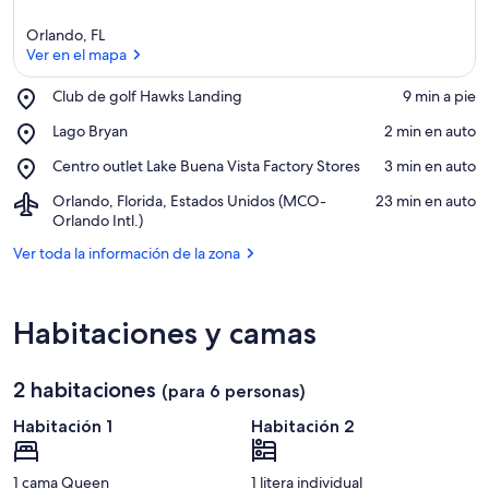
Orlando, FL
Ver en el mapa
Place,
Club de golf Hawks Landing
‪9 min a pie‬
Club
Ver en el mapa
Place,
Lago Bryan
‪2 min en auto‬
de
Lago
golf
Place,
Centro outlet Lake Buena Vista Factory Stores
‪3 min en auto‬
Bryan
Hawks
Centro
Landing
Airport,
Orlando, Florida, Estados Unidos (MCO-
‪23 min en auto‬
outlet
Orlando,
Orlando Intl.)
Lake
Florida,
Buena
Ver toda la información de la zona
Estados
Vista
Unidos
Factory
(MCO-
Stores
Orlando
Habitaciones y camas
Intl.)
2 habitaciones
(para 6 personas)
Habitación 1
Habitación 2
1 cama Queen
1 litera individual