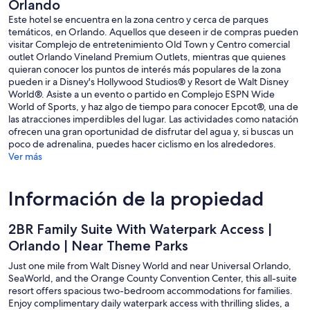
Orlando
Bay
Este hotel se encuentra en la zona centro y cerca de parques
temáticos, en Orlando. Aquellos que deseen ir de compras pueden
visitar Complejo de entretenimiento Old Town y Centro comercial
outlet Orlando Vineland Premium Outlets, mientras que quienes
quieran conocer los puntos de interés más populares de la zona
pueden ir a Disney's Hollywood Studios® y Resort de Walt Disney
World®. Asiste a un evento o partido en Complejo ESPN Wide
World of Sports, y haz algo de tiempo para conocer Epcot®, una de
las atracciones imperdibles del lugar. Las actividades como natación
ofrecen una gran oportunidad de disfrutar del agua y, si buscas un
poco de adrenalina, puedes hacer ciclismo en los alrededores.
Ver más
Información de la propiedad
2BR Family Suite With Waterpark Access |
Orlando | Near Theme Parks
Just one mile from Walt Disney World and near Universal Orlando,
SeaWorld, and the Orange County Convention Center, this all-suite
resort offers spacious two-bedroom accommodations for families.
Enjoy complimentary daily waterpark access with thrilling slides, a