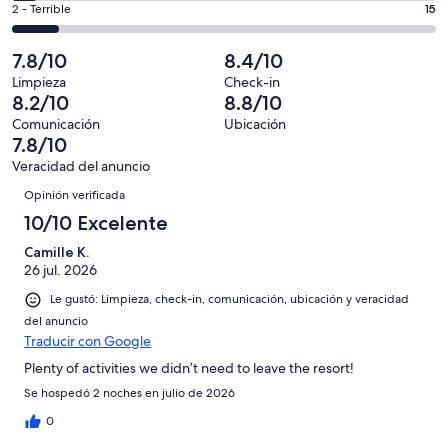
Basada
es
Puntuación
2 - Terrible
15
Bueno.
4,
en
decir,
de
Basada
es
64
Aceptable.
2,
7.8/10
8.4/10
en
decir,
de
Basada
es
30
Malo.
Limpieza
Check-in
139
en
decir,
8.2/10
8.8/10
de
Basada
opiniones
21
Terrible.
139
en
Comunicación
Ubicación
de
Basada
7.8/10
opiniones
9
139
en
de
Veracidad del anuncio
opiniones
15
Opiniones
139
Opinión verificada
de
opiniones
139
10/10 Excelente
opiniones
Camille K.
26 jul. 2026
Le gustó: Limpieza, check-in, comunicación, ubicación y veracidad
del anuncio
Traducir con Google
Plenty of activities we didn’t need to leave the resort!
Se hospedó 2 noches en julio de 2026
0